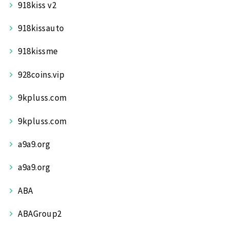
918kiss v2
918kissauto
918kissme
928coins.vip
9kpluss.com
9kpluss.com
a9a9.org
a9a9.org
ABA
ABAGroup2