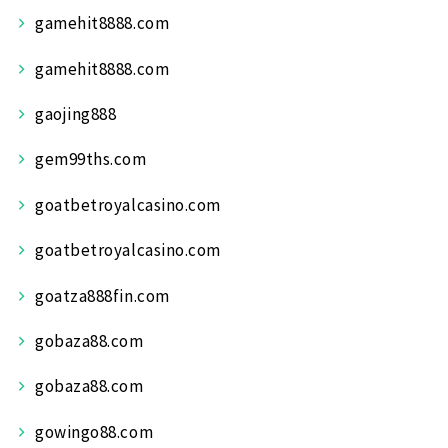
gamehit8888.com
gamehit8888.com
gaojing888
gem99ths.com
goatbetroyalcasino.com
goatbetroyalcasino.com
goatza888fin.com
gobaza88.com
gobaza88.com
gowingo88.com