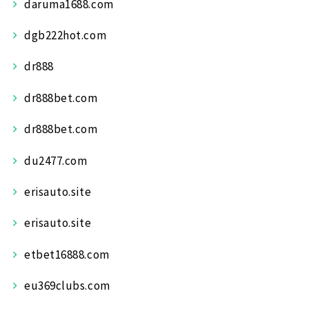
daruma1688.com
dgb222hot.com
dr888
dr888bet.com
dr888bet.com
du2477.com
erisauto.site
erisauto.site
etbet16888.com
eu369clubs.com