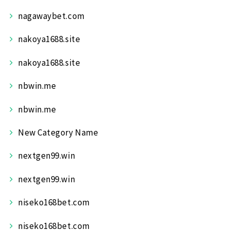
nagawaybet.com
nakoya1688.site
nakoya1688.site
nbwin.me
nbwin.me
New Category Name
nextgen99.win
nextgen99.win
niseko168bet.com
niseko168bet.com