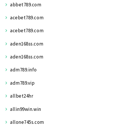
abbet789.com
acebet789.com
acebet789.com
aden168ss.com
aden168ss.com
adm789.info
adm789.vip
allbet24hr
allin99win.win
allone745s.com