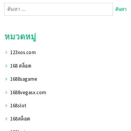
ค้นหา
สำหรับ:
หมวดหมู่
123xos.com
168 สล็อต
1688sagame
1688vegasx.com
168slot
168สล็อต