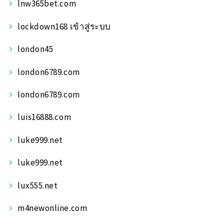
lnw365bet.com
lockdown168 เข้าสู่ระบบ
london45
london6789.com
london6789.com
luis16888.com
luke999.net
luke999.net
lux555.net
m4newonline.com