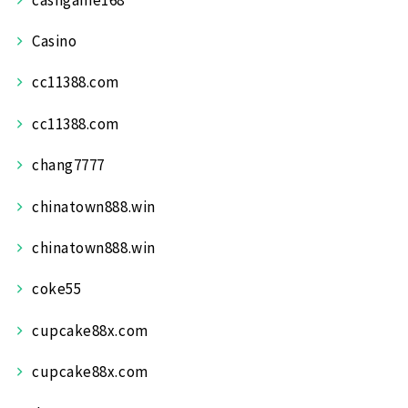
Casino
cc11388.com
cc11388.com
chang7777
chinatown888.win
chinatown888.win
coke55
cupcake88x.com
cupcake88x.com