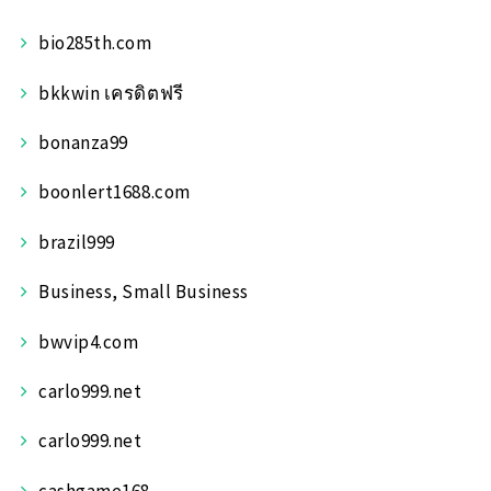
bio285th.com
bkkwin เครดิตฟรี
bonanza99
boonlert1688.com
brazil999
Business, Small Business
bwvip4.com
carlo999.net
carlo999.net
cashgame168