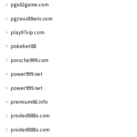
pgx62game.com
pgzeus88win.com
play97vip.com
pokebet88
porsche999.com
power999.net
power999.net
premium66.info
proded888x.com
proded888x.com