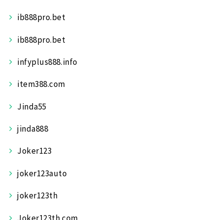
ib888pro.bet
ib888pro.bet
infyplus888.info
item388.com
Jinda55
jinda888
Joker123
joker123auto
joker123th
Joker123th.com