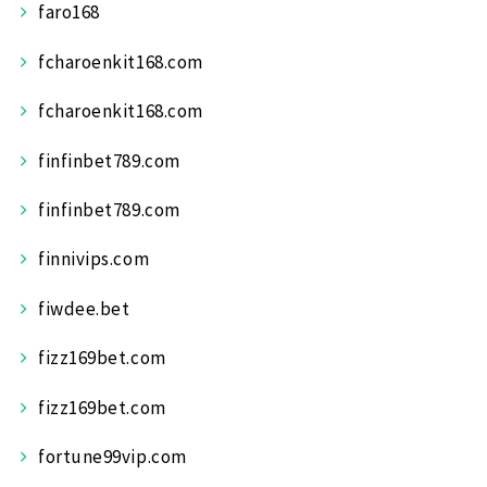
faro168
fcharoenkit168.com
fcharoenkit168.com
finfinbet789.com
finfinbet789.com
finnivips.com
fiwdee.bet
fizz169bet.com
fizz169bet.com
fortune99vip.com