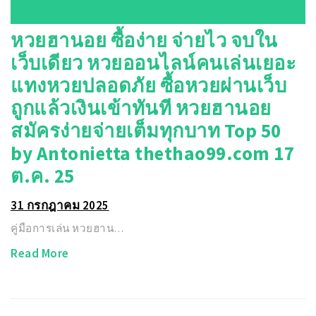
หวยฮานอย ซื้อง่าย จ่ายไว จบใน
เว็บเดียว หวยออนไลน์คนเล่นเยอะ
แทงหวยปลอดภัย ซื้อหวยผ่านเว็บ
ถูกแล้วเงินเข้าทันที หวยฮานอย
สมัครง่ายจ่ายเต็มทุกบาท Top 50
by Antonietta thethao99.com 17
ต.ค. 25
31 กรกฎาคม 2025
คู่มือการเล่น หวยฮาน…
Read More