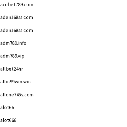
acebet789.com
aden168ss.com
aden168ss.com
adm789.info
adm789.vip
allbet24hr
allin99win.win
allone745s.com
alot66
alot666