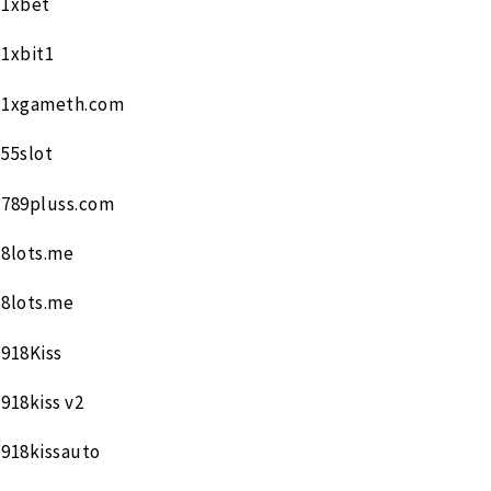
1xbet
1xbit1
1xgameth.com
55slot
789pluss.com
8lots.me
8lots.me
918Kiss
918kiss v2
918kissauto