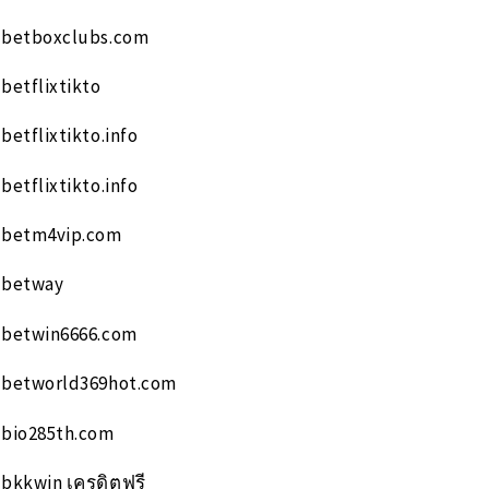
betboxclubs.com
betflixtikto
betflixtikto.info
betflixtikto.info
betm4vip.com
betway
betwin6666.com
betworld369hot.com
bio285th.com
bkkwin เครดิตฟรี