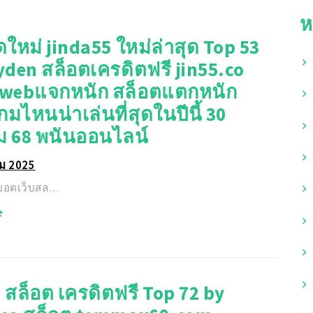
ห
ิดใหม่ jinda55 ใหม่ล่าสุด Top 53
yden สล็อตเครดิตฟรี jin55.co
 webแจกหนัก สล็อตแตกหนัก
กมไหนน่าเล่นที่สุดในปีนี้ 30
ม 68 พนันออนไลน์
ม 2025
ดยอดเว็บสล…
e
่ สล็อต เครดิตฟรี Top 72 by