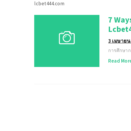
lcbet444.com
7 Way
Lcbet4
3 เมษายน
การศึกษาก
Read Mor