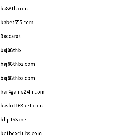
ba88th.com
babet555.com
Baccarat
baj88thb
baj88thbz.com
baj88thbz.com
bar4game24hr.com
baslot168bet.com
bbp168.me
betboxclubs.com