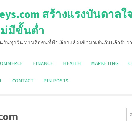
keys.com สร้างแรงบันดาลใจ
่มีขั้นต่ำ
นกันทุกวัน ท่านคือคนที่ฟ้าเลือกแล้ว เข้ามาเล่นกันแล้วรับ
Search
for:
COMMERCE
FINANCE
HEALTH
MARKETING
O
L
CONTACT
PIN POSTS
ค้
.com
สำ