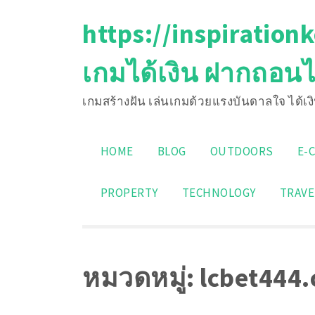
Skip
https://inspiration
to
content
เกมได้เงิน ฝากถอนไม
เกมสร้างฝัน เล่นเกมด้วยแรงบันดาลใจ ได้เงิ
HOME
BLOG
OUTDOORS
E-
PROPERTY
TECHNOLOGY
TRAVE
หมวดหมู่:
lcbet444