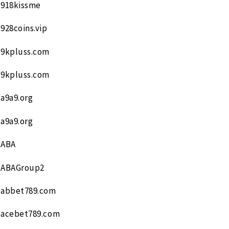
918kissme
928coins.vip
9kpluss.com
9kpluss.com
a9a9.org
a9a9.org
ABA
ABAGroup2
abbet789.com
acebet789.com