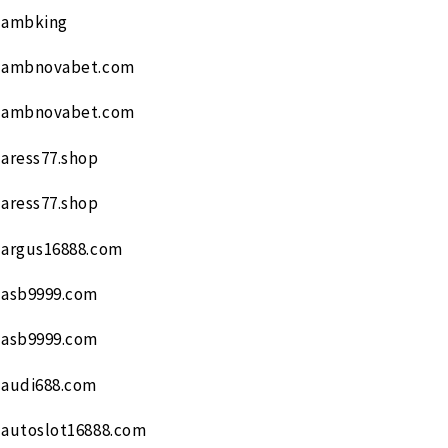
ambking
ambnovabet.com
ambnovabet.com
aress77.shop
aress77.shop
argus16888.com
asb9999.com
asb9999.com
audi688.com
autoslot16888.com