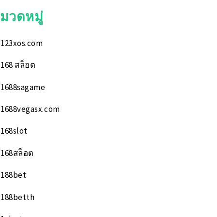
มวดหมู่
123xos.com
168 สล็อต
1688sagame
1688vegasx.com
168slot
168สล็อต
188bet
188betth