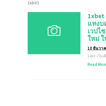
1xbit1
1xbet 
แทงบอล
เวปไซต
ใหม่ ใ
10 ธันวา
1xbit เว็บ
Read Mor