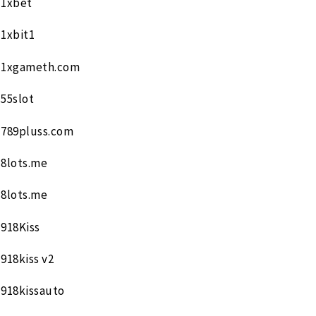
1xbet
1xbit1
1xgameth.com
55slot
789pluss.com
8lots.me
8lots.me
918Kiss
918kiss v2
918kissauto