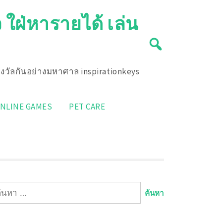
 ใฝ่หารายได้ เล่น
รางวัลกันอย่างมหาศาล inspirationkeys
NLINE GAMES
PET CARE
นหา
หรับ: