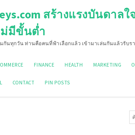
keys.com สร้างแรงบันดาลใจ
่มีขั้นต่ำ
นกันทุกวัน ท่านคือคนที่ฟ้าเลือกแล้ว เข้ามาเล่นกันแล้วรับ
Search
for:
COMMERCE
FINANCE
HEALTH
MARKETING
O
L
CONTACT
PIN POSTS
ค้
สำ