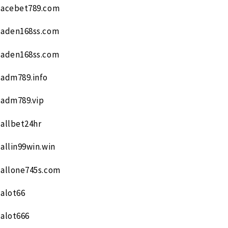
acebet789.com
aden168ss.com
aden168ss.com
adm789.info
adm789.vip
allbet24hr
allin99win.win
allone745s.com
alot66
alot666