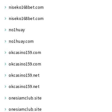
niseko168bet.com
niseko168bet.com
no1huay
no1huay.com
okcasino159.com
okcasino159.com
okcasino159.net
okcasino159.net
onesiamclub.site
onesiamclub.site