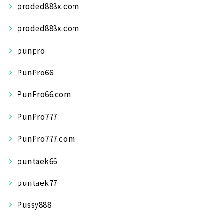
proded888x.com
proded888x.com
punpro
PunPro66
PunPro66.com
PunPro777
PunPro777.com
puntaek66
puntaek77
Pussy888