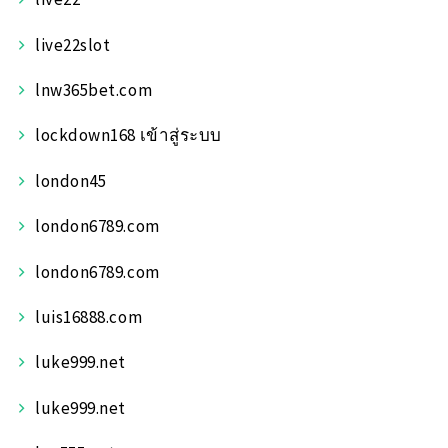
live22slot
lnw365bet.com
lockdown168 เข้าสู่ระบบ
london45
london6789.com
london6789.com
luis16888.com
luke999.net
luke999.net