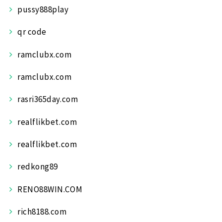
pussy888play
qr code
ramclubx.com
ramclubx.com
rasri365day.com
realflikbet.com
realflikbet.com
redkong89
RENO88WIN.COM
rich8188.com