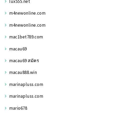
lux555.net
m4newonline.com
m4newonline.com
mac1bet789.com
macau69
macau69 สมัคร
macau888.win
marinapluss.com
marinapluss.com
mario678