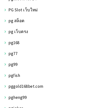
PG Slot เว็บใหม่
pg สล็อต
pg เว็บตรง
pg168
pg77
pg99
pgfish
pggold168bet.com
pgheng99