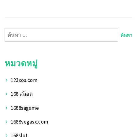
ค้นหา
สำหรับ:
หมวดหมู่
123xos.com
168 สล็อต
1688sagame
1688vegasx.com
168slot