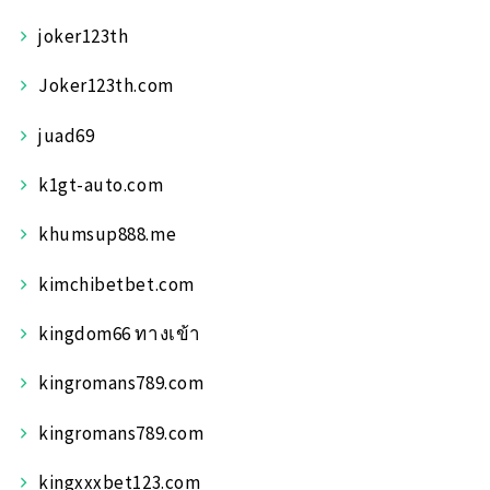
joker123th
Joker123th.com
juad69
k1gt-auto.com
khumsup888.me
kimchibetbet.com
kingdom66 ทางเข้า
kingromans789.com
kingromans789.com
kingxxxbet123.com