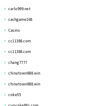
carlo999.net
cashgame168
Casino
cc11388.com
cc11388.com
chang7777
chinatown888.win
chinatown888.win
coke55
cupcake88x.com