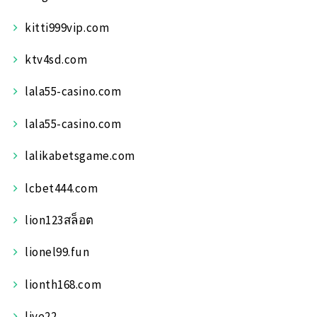
kitti999vip.com
ktv4sd.com
lala55-casino.com
lala55-casino.com
lalikabetsgame.com
lcbet444.com
lion123สล็อต
lionel99.fun
lionth168.com
live22