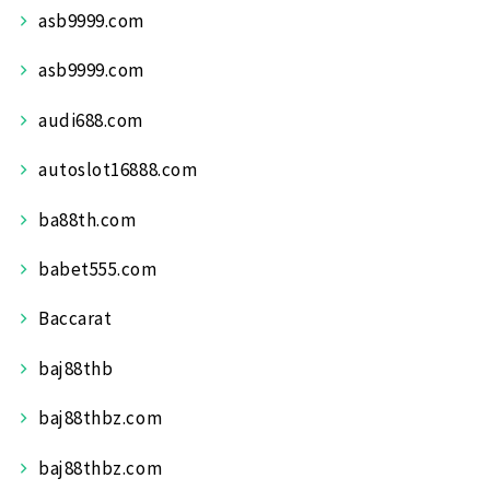
asb9999.com
asb9999.com
audi688.com
autoslot16888.com
ba88th.com
babet555.com
Baccarat
baj88thb
baj88thbz.com
baj88thbz.com