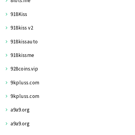
8lots.me
918Kiss
918kiss v2
918kissauto
918kissme
928coins.vip
9kpluss.com
9kpluss.com
a9a9.org
a9a9.org