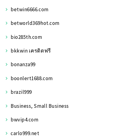
betwin6666.com
betworld369hot.com
bio285th.com
bkkwin เครดิตฟรี
bonanza99
boonlert1688.com
brazil999
Business, Small Business
bwvip4.com
carlo999.net