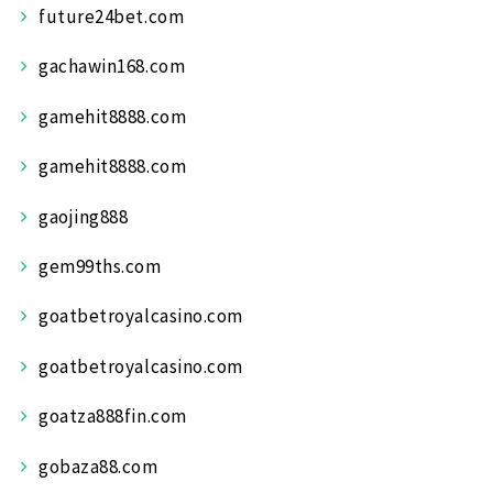
future24bet.com
gachawin168.com
gamehit8888.com
gamehit8888.com
gaojing888
gem99ths.com
goatbetroyalcasino.com
goatbetroyalcasino.com
goatza888fin.com
gobaza88.com