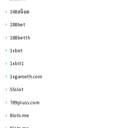
168สล็อต
188bet
188betth
1xbet
1xbit1
1xgameth.com
55slot
789pluss.com
8lots.me