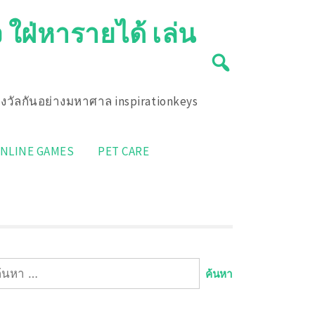
 ใฝ่หารายได้ เล่น
รางวัลกันอย่างมหาศาล inspirationkeys
NLINE GAMES
PET CARE
นหา
หรับ: