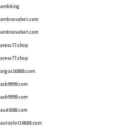
ambking
ambnovabet.com
ambnovabet.com
aress77.shop
aress77.shop
argus16888.com
asb9999.com
asb9999.com
audi688.com
autoslot16888.com