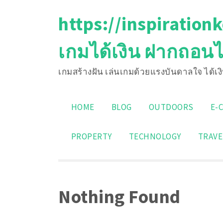
Skip
https://inspiration
to
content
เกมได้เงิน ฝากถอนไม
เกมสร้างฝัน เล่นเกมด้วยแรงบันดาลใจ ได้เงิ
HOME
BLOG
OUTDOORS
E-
PROPERTY
TECHNOLOGY
TRAVE
Nothing Found