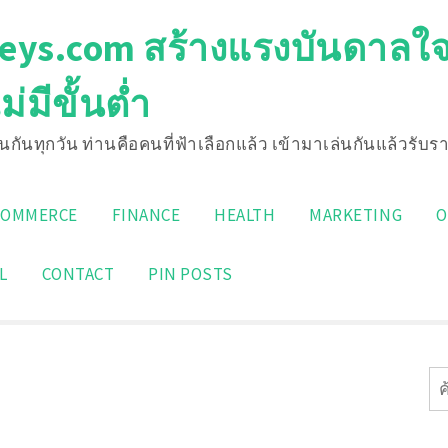
keys.com สร้างแรงบันดาลใจ
่มีขั้นต่ำ
นกันทุกวัน ท่านคือคนที่ฟ้าเลือกแล้ว เข้ามาเล่นกันแล้วรับ
Search
for:
COMMERCE
FINANCE
HEALTH
MARKETING
O
L
CONTACT
PIN POSTS
ค้
สำ