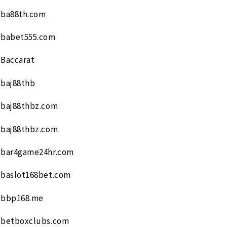
ba88th.com
babet555.com
Baccarat
baj88thb
baj88thbz.com
baj88thbz.com
bar4game24hr.com
baslot168bet.com
bbp168.me
betboxclubs.com