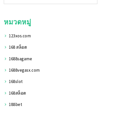
สำหรับ:
หมวดหมู่
123xos.com
168 สล็อต
1688sagame
1688vegasx.com
168slot
168สล็อต
188bet