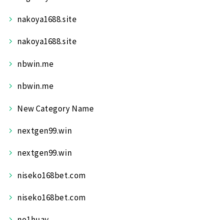
nakoya1688.site
nakoya1688.site
nbwin.me
nbwin.me
New Category Name
nextgen99.win
nextgen99.win
niseko168bet.com
niseko168bet.com
no1huay