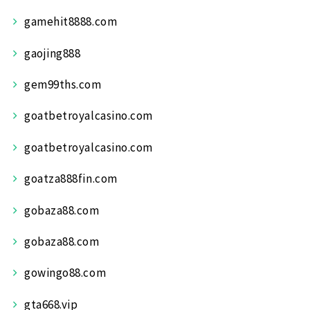
gamehit8888.com
gaojing888
gem99ths.com
goatbetroyalcasino.com
goatbetroyalcasino.com
goatza888fin.com
gobaza88.com
gobaza88.com
gowingo88.com
gta668.vip