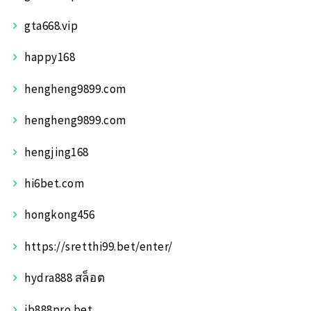
gta668.vip
happy168
hengheng9899.com
hengheng9899.com
hengjing168
hi6bet.com
hongkong456
https://sretthi99.bet/enter/
hydra888 สล็อต
ib888pro.bet