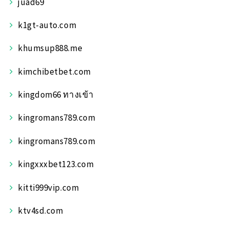
juad69
k1gt-auto.com
khumsup888.me
kimchibetbet.com
kingdom66 ทางเข้า
kingromans789.com
kingromans789.com
kingxxxbet123.com
kitti999vip.com
ktv4sd.com