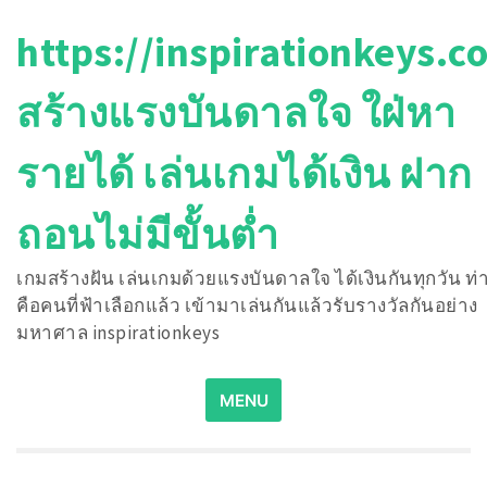
Skip
https://inspirationkeys.c
to
content
สร้างแรงบันดาลใจ ใฝ่หา
รายได้ เล่นเกมได้เงิน ฝาก
ถอนไม่มีขั้นต่ำ
เกมสร้างฝัน เล่นเกมด้วยแรงบันดาลใจ ได้เงินกันทุกวัน ท่
คือคนที่ฟ้าเลือกแล้ว เข้ามาเล่นกันแล้วรับรางวัลกันอย่าง
มหาศาล inspirationkeys
Search
MENU
for: