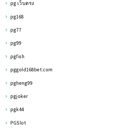
pg เว็บตรง
pg168
pg77
pg99
pgfish
pggold168bet.com
pgheng99
pgjoker
pgk44
PGSlot