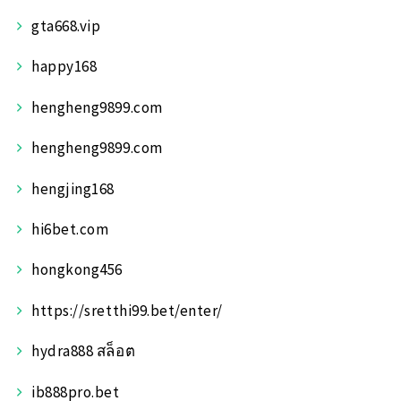
gta668.vip
happy168
hengheng9899.com
hengheng9899.com
hengjing168
hi6bet.com
hongkong456
https://sretthi99.bet/enter/
hydra888 สล็อต
ib888pro.bet