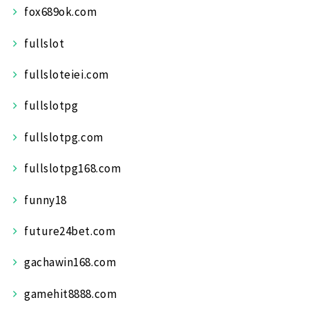
fox689ok.com
fullslot
fullsloteiei.com
fullslotpg
fullslotpg.com
fullslotpg168.com
funny18
future24bet.com
gachawin168.com
gamehit8888.com