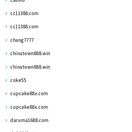
cc11388.com
cc11388.com
chang7777
chinatown888.win
chinatown888.win
coke55
cupcake88x.com
cupcake88x.com
daruma1688.com