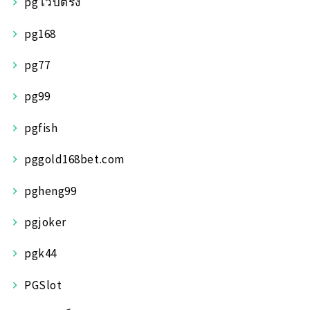
pg เว็บตรง
pg168
pg77
pg99
pgfish
pggold168bet.com
pgheng99
pgjoker
pgk44
PGSlot