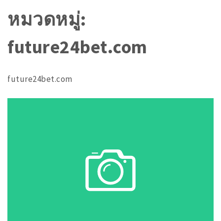
หมวดหมู่:
future24bet.com
future24bet.com