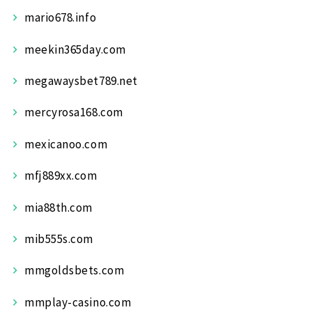
mario678.info
meekin365day.com
megawaysbet789.net
mercyrosa168.com
mexicanoo.com
mfj889xx.com
mia88th.com
mib555s.com
mmgoldsbets.com
mmplay-casino.com