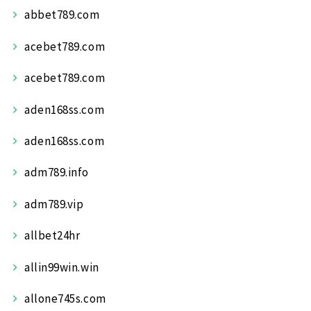
abbet789.com
acebet789.com
acebet789.com
aden168ss.com
aden168ss.com
adm789.info
adm789.vip
allbet24hr
allin99win.win
allone745s.com