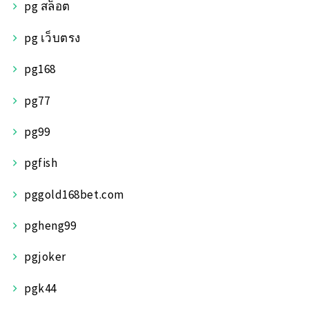
pg สล็อต
pg เว็บตรง
pg168
pg77
pg99
pgfish
pggold168bet.com
pgheng99
pgjoker
pgk44