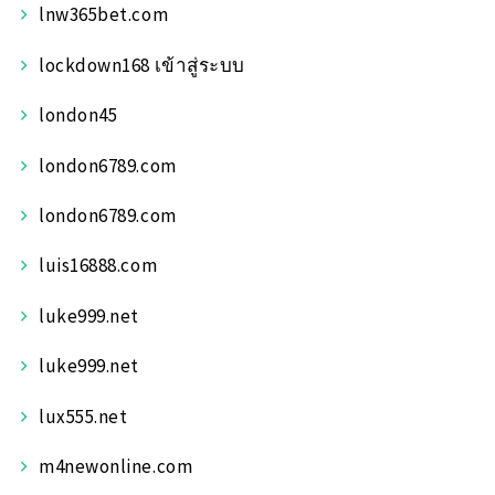
lnw365bet.com
lockdown168 เข้าสู่ระบบ
london45
london6789.com
london6789.com
luis16888.com
luke999.net
luke999.net
lux555.net
m4newonline.com