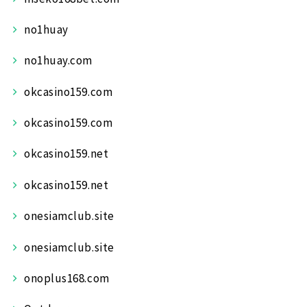
no1huay
no1huay.com
okcasino159.com
okcasino159.com
okcasino159.net
okcasino159.net
onesiamclub.site
onesiamclub.site
onoplus168.com