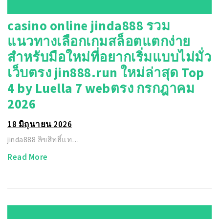
casino online jinda888 รวม
แนวทางเลือกเกมสล็อตแตกง่าย
สำหรับมือใหม่ที่อยากเริ่มแบบไม่มั่ว
เว็บตรง jin888.run ใหม่ล่าสุด Top
4 by Luella 7 webตรง กรกฎาคม
2026
18 มิถุนายน 2026
jinda888 ลิขสิทธิ์แท…
Read More