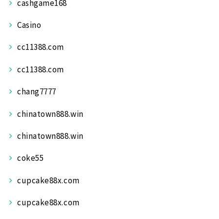
cashgame168
Casino
cc11388.com
cc11388.com
chang7777
chinatown888.win
chinatown888.win
coke55
cupcake88x.com
cupcake88x.com