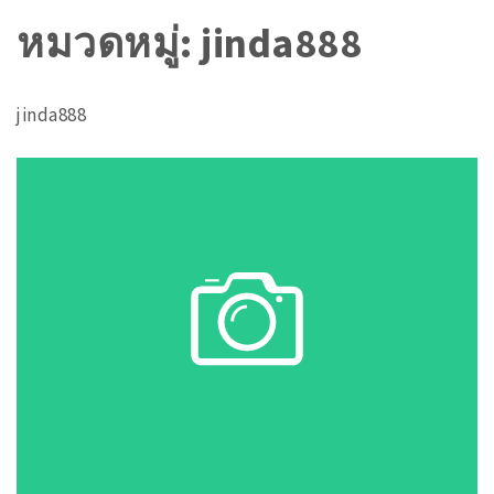
หมวดหมู่:
jinda888
jinda888