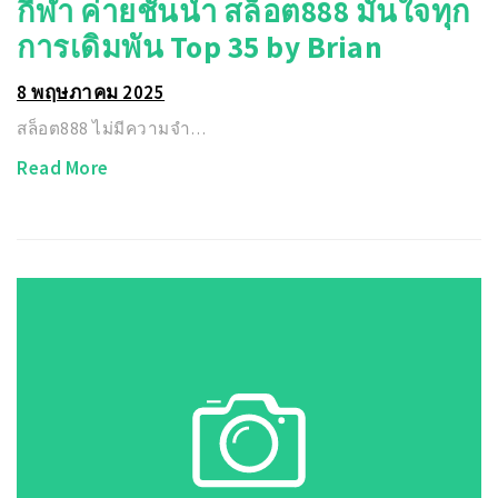
กีฬา ค่ายชั้นนำ สล็อต888 มั่นใจทุก
การเดิมพัน Top 35 by Brian
8 พฤษภาคม 2025
สล็อต888 ไม่มีความจำ…
Read More