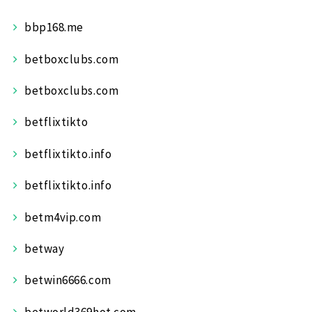
bbp168.me
betboxclubs.com
betboxclubs.com
betflixtikto
betflixtikto.info
betflixtikto.info
betm4vip.com
betway
betwin6666.com
betworld369hot.com