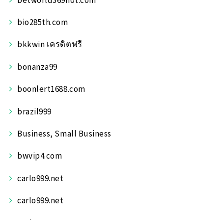
bio285th.com
bkkwin เครดิตฟรี
bonanza99
boonlert1688.com
brazil999
Business, Small Business
bwvip4.com
carlo999.net
carlo999.net