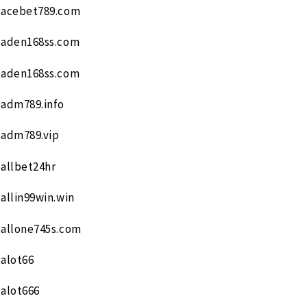
acebet789.com
aden168ss.com
aden168ss.com
adm789.info
adm789.vip
allbet24hr
allin99win.win
allone745s.com
alot66
alot666