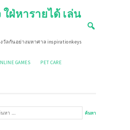
 ใฝ่หารายได้ เล่น
รางวัลกันอย่างมหาศาล inspirationkeys
NLINE GAMES
PET CARE
นหา
หรับ: