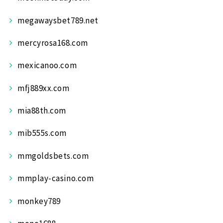
megawaysbet789.net
mercyrosa168.com
mexicanoo.com
mfj889xx.com
mia88th.com
mib555s.com
mmgoldsbets.com
mmplay-casino.com
monkey789