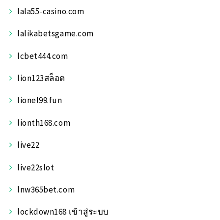
lala55-casino.com
lalikabetsgame.com
lcbet444.com
lion123สล็อต
lionel99.fun
lionth168.com
live22
live22slot
lnw365bet.com
lockdown168 เข้าสู่ระบบ