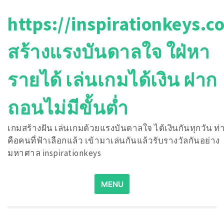
Skip
https://inspirationkeys.c
to
content
สร้างแรงบันดาลใจ ใฝ่หา
รายได้ เล่นเกมได้เงิน ฝาก
ถอนไม่มีขั้นต่ำ
เกมสร้างฝัน เล่นเกมด้วยแรงบันดาลใจ ได้เงินกันทุกวัน ท่
คือคนที่ฟ้าเลือกแล้ว เข้ามาเล่นกันแล้วรับรางวัลกันอย่าง
มหาศาล inspirationkeys
Search
MENU
for: