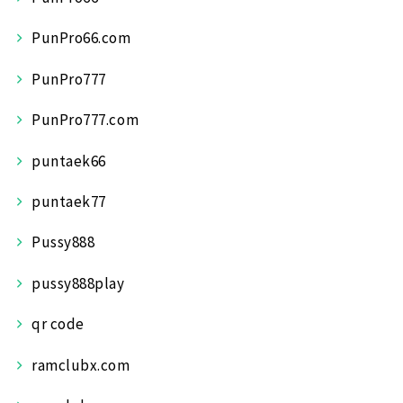
PunPro66.com
PunPro777
PunPro777.com
puntaek66
puntaek77
Pussy888
pussy888play
qr code
ramclubx.com