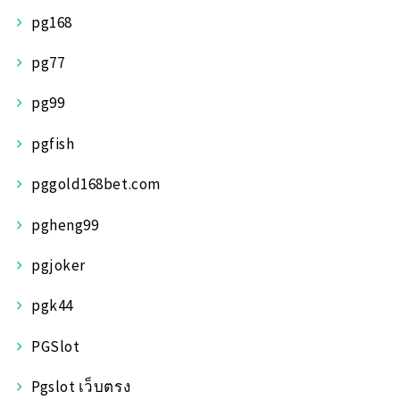
pg168
pg77
pg99
pgfish
pggold168bet.com
pgheng99
pgjoker
pgk44
PGSlot
Pgslot เว็บตรง