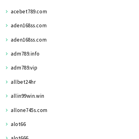
acebet789.com
aden168ss.com
aden168ss.com
adm789.info
adm789.vip
allbet24hr
allin99win.win
allone745s.com
alot66
alot666