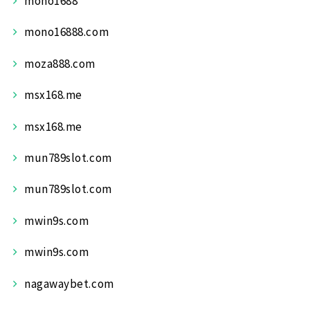
mono1688
mono16888.com
moza888.com
msx168.me
msx168.me
mun789slot.com
mun789slot.com
mwin9s.com
mwin9s.com
nagawaybet.com