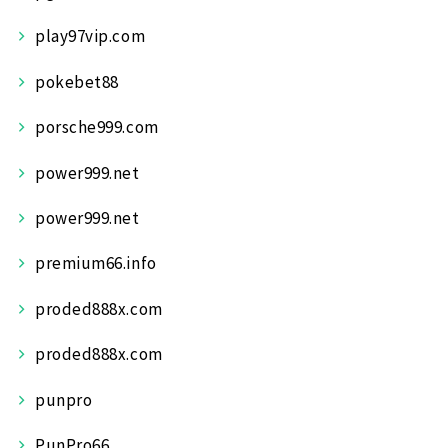
play97vip.com
pokebet88
porsche999.com
power999.net
power999.net
premium66.info
proded888x.com
proded888x.com
punpro
PunPro66