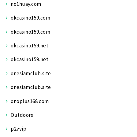
no1huay.com
okcasino159.com
okcasino159.com
okcasino159.net
okcasino159.net
onesiamclub.site
onesiamclub.site
onoplus168.com
Outdoors
p2vvip