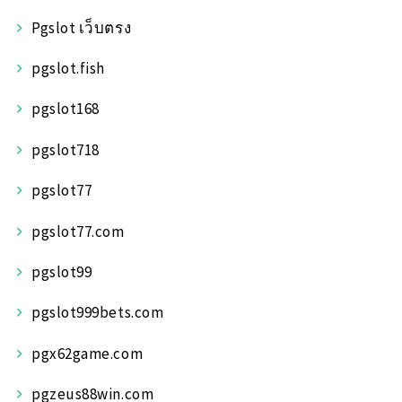
Pgslot เว็บตรง
pgslot.fish
pgslot168
pgslot718
pgslot77
pgslot77.com
pgslot99
pgslot999bets.com
pgx62game.com
pgzeus88win.com