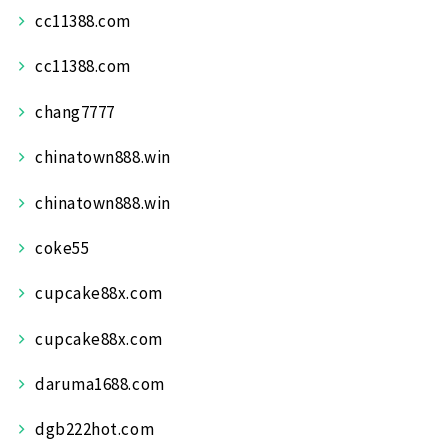
cc11388.com
cc11388.com
chang7777
chinatown888.win
chinatown888.win
coke55
cupcake88x.com
cupcake88x.com
daruma1688.com
dgb222hot.com