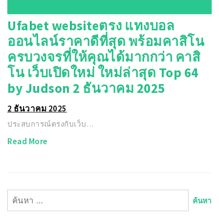
Ufabet websiteตรง แทงบอล
ออนไลน์ราคาดีที่สุด พร้อมคาสิโน
ครบวงจรที่ให้คุณได้มากกว่า คาสิ
โน เว็บเปิดใหม่ ใหม่ล่าสุด Top 64
by Judson 2 ธันวาคม 2025
2 ธันวาคม 2025
ประสบการณ์ตรงกับเว็บ…
Read More
ค้นหา
สำหรับ: