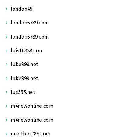
london45
london6789.com
london6789.com
luis16888.com
luke999.net
luke999.net
lux555.net
m4newonline.com
m4newonline.com
mac1bet789.com