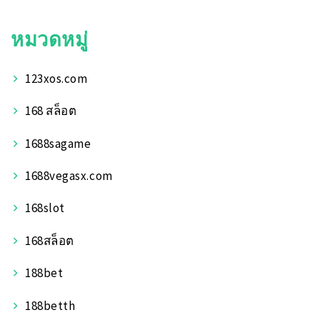
หมวดหมู่
123xos.com
168 สล็อต
1688sagame
1688vegasx.com
168slot
168สล็อต
188bet
188betth