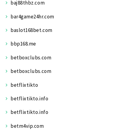
baj88thbz.com
bar4game24hr.com
baslot168bet.com
bbp168.me
betboxclubs.com
betboxclubs.com
betflixtikto
betflixtikto.info
betflixtikto.info
betm4vip.com