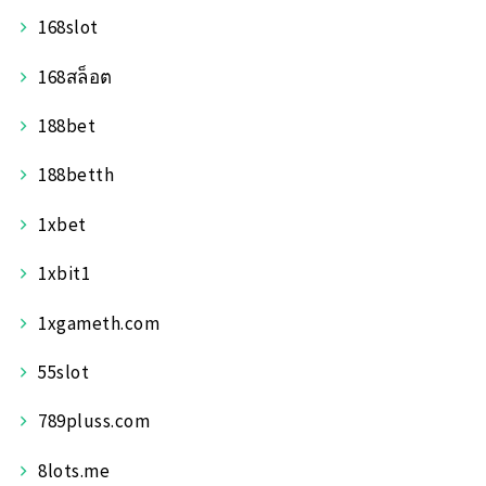
168slot
168สล็อต
188bet
188betth
1xbet
1xbit1
1xgameth.com
55slot
789pluss.com
8lots.me