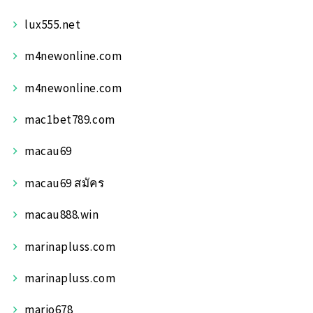
lux555.net
m4newonline.com
m4newonline.com
mac1bet789.com
macau69
macau69 สมัคร
macau888.win
marinapluss.com
marinapluss.com
mario678