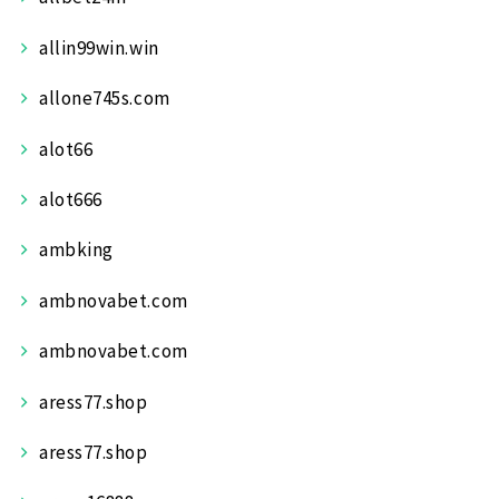
allin99win.win
allone745s.com
alot66
alot666
ambking
ambnovabet.com
ambnovabet.com
aress77.shop
aress77.shop