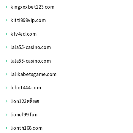
kingxxxbet123.com
kitti999vip.com
ktv4sd.com
lala55-casino.com
lala55-casino.com
lalikabetsgame.com
lcbet444.com
lion123สล็อต
lionel99.fun
lionth168.com