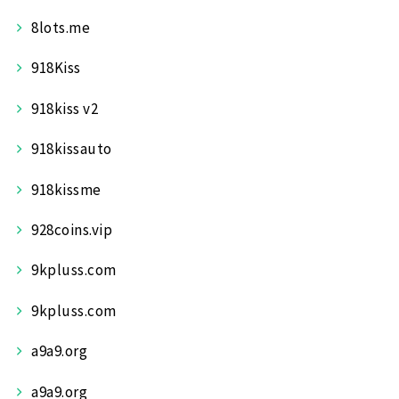
8lots.me
918Kiss
918kiss v2
918kissauto
918kissme
928coins.vip
9kpluss.com
9kpluss.com
a9a9.org
a9a9.org