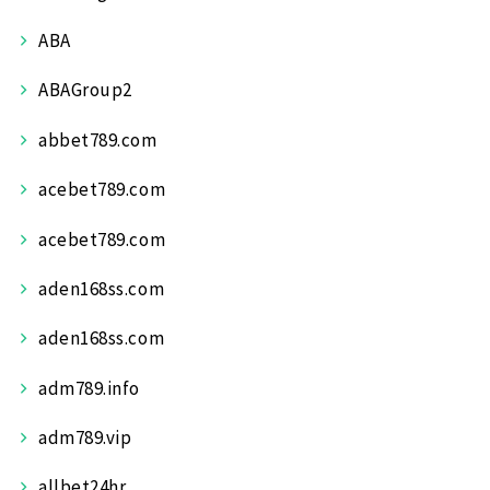
ABA
ABAGroup2
abbet789.com
acebet789.com
acebet789.com
aden168ss.com
aden168ss.com
adm789.info
adm789.vip
allbet24hr