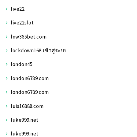
live22
live22slot
lnw365bet.com
lockdown168 เข้าสู่ระบบ
london45
london6789.com
london6789.com
luis16888.com
luke999.net
luke999.net