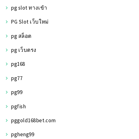
pg slot ทางเข้า
PG Slot เว็บใหม่
pg สล็อต
pg เว็บตรง
pg168
pg77
pg99
pgfish
pggold168bet.com
pgheng99