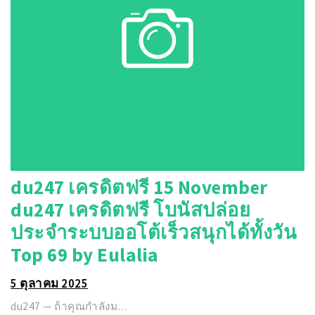
du247 เครดิตฟรี 15 November
du247 เครดิตฟรี โบนัสปล่อย
ประจำระบบออโต้เร็วสนุกได้ทั้งวัน
Top 69 by Eulalia
5 ตุลาคม 2025
du247 — ถ้าคุณกำลังม…