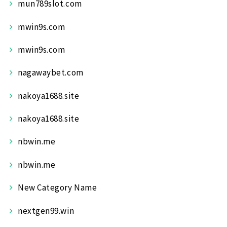
mun789slot.com
mwin9s.com
mwin9s.com
nagawaybet.com
nakoya1688.site
nakoya1688.site
nbwin.me
nbwin.me
New Category Name
nextgen99.win