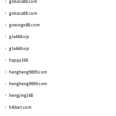
gobaza88.com
gobaza88.com
gowingo88.com
gta668.vip
gta668.vip
happy168
hengheng9899.com
hengheng9899.com
hengjing168
hi6bet.com