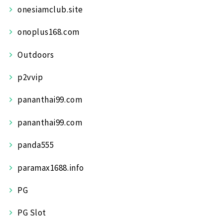
onesiamclub.site
onoplus168.com
Outdoors
p2vvip
pananthai99.com
pananthai99.com
panda555
paramax1688.info
PG
PG Slot