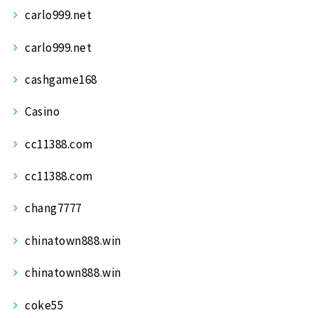
carlo999.net
carlo999.net
cashgame168
Casino
cc11388.com
cc11388.com
chang7777
chinatown888.win
chinatown888.win
coke55