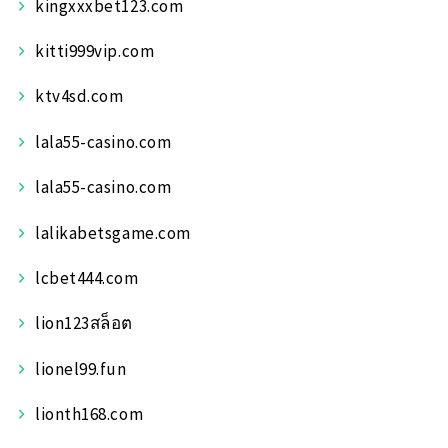
kingxxxbet123.com
kitti999vip.com
ktv4sd.com
lala55-casino.com
lala55-casino.com
lalikabetsgame.com
lcbet444.com
lion123สล็อต
lionel99.fun
lionth168.com