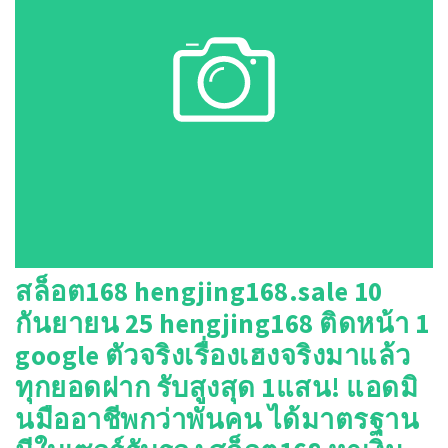
สล็อต168 hengjing168.sale 10
กันยายน 25 hengjing168 ติดหน้า 1
google ตัวจริงเรื่องเฮงจริงมาแล้ว
ทุกยอดฝาก รับสูงสุด 1แสน! แอดมิ
นมืออาชีพกว่าพันคน ได้มาตรฐาน