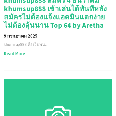
khumsup888 สมัคร 4 ธันวาคม
khumsup888 เข้าเล่นได้ทันทีหลัง
สมัครไม่ต้องแจ้งแอดมินแตกง่าย
ไม่ต้องลุ้นนาน Top 64 by Aretha
9 กรกฎาคม 2025
khumsup888 คือเว็บพน…
Read More