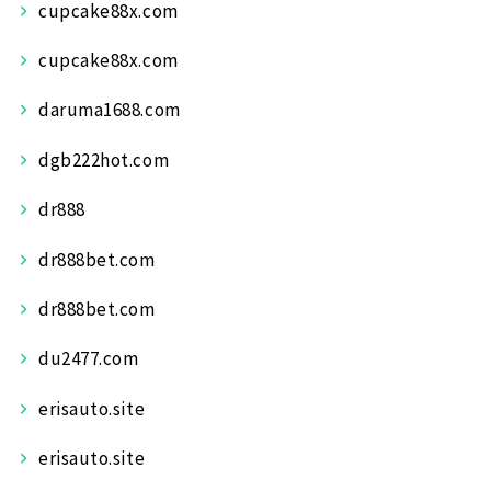
cupcake88x.com
cupcake88x.com
daruma1688.com
dgb222hot.com
dr888
dr888bet.com
dr888bet.com
du2477.com
erisauto.site
erisauto.site