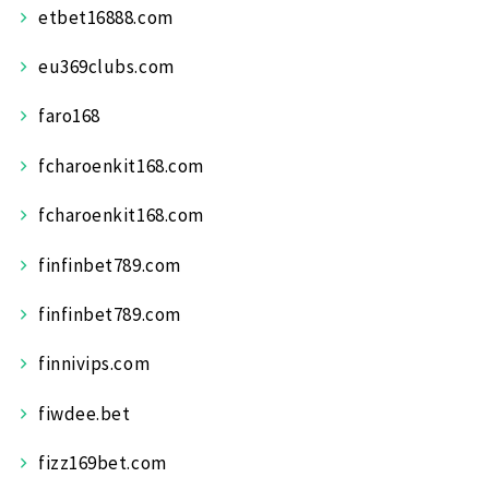
etbet16888.com
eu369clubs.com
faro168
fcharoenkit168.com
fcharoenkit168.com
finfinbet789.com
finfinbet789.com
finnivips.com
fiwdee.bet
fizz169bet.com