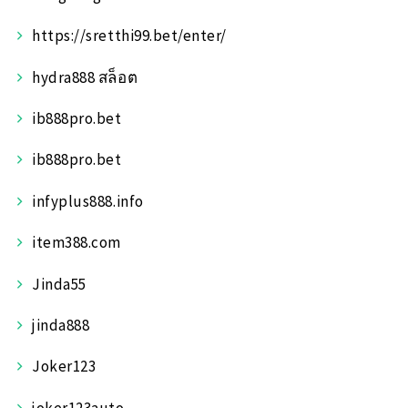
https://sretthi99.bet/enter/
hydra888 สล็อต
ib888pro.bet
ib888pro.bet
infyplus888.info
item388.com
Jinda55
jinda888
Joker123
joker123auto