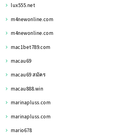
lux555.net
m4newonline.com
m4newonline.com
mac1bet789.com
macau69
macau69 สมัคร
macau888.win
marinapluss.com
marinapluss.com
mario678