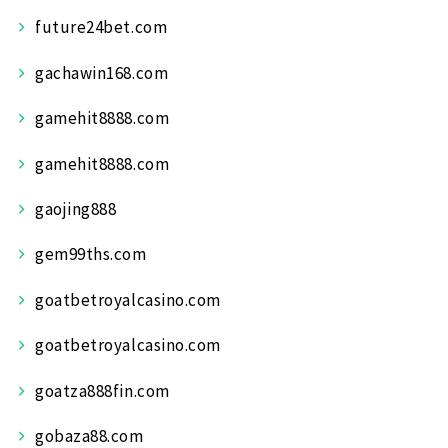
future24bet.com
gachawin168.com
gamehit8888.com
gamehit8888.com
gaojing888
gem99ths.com
goatbetroyalcasino.com
goatbetroyalcasino.com
goatza888fin.com
gobaza88.com