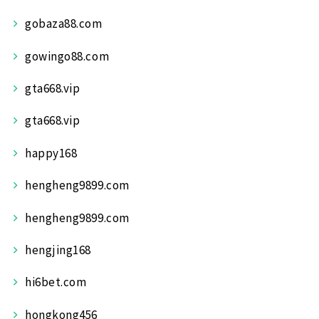
gobaza88.com
gowingo88.com
gta668.vip
gta668.vip
happy168
hengheng9899.com
hengheng9899.com
hengjing168
hi6bet.com
hongkong456