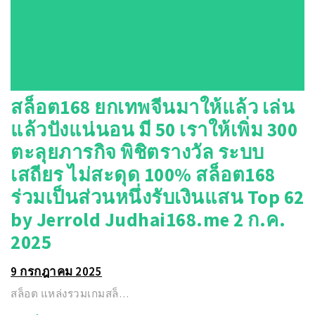
สล็อต168 ยกเทพจีนมาให้แล้ว เล่น
แล้วปังแน่นอน มี 50 เราให้เพิ่ม 300
ตะลุยภารกิจ พิชิตรางวัล ระบบ
เสถียร ไม่สะดุด 100% สล็อต168
ร่วมเป็นส่วนหนึ่งรับเงินแสน Top 62
by Jerrold Judhai168.me 2 ก.ค.
2025
9 กรกฎาคม 2025
สล็อต แหล่งรวมเกมสล็…