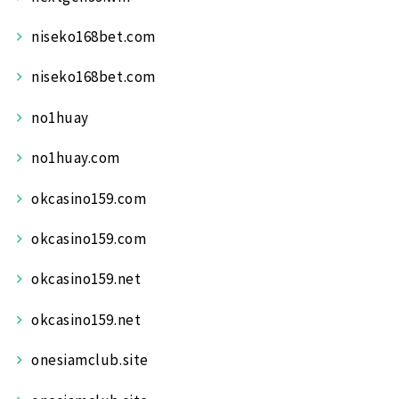
niseko168bet.com
niseko168bet.com
no1huay
no1huay.com
okcasino159.com
okcasino159.com
okcasino159.net
okcasino159.net
onesiamclub.site