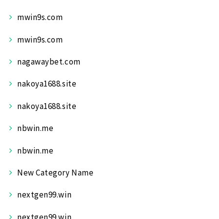
mwin9s.com
mwin9s.com
nagawaybet.com
nakoya1688.site
nakoya1688.site
nbwin.me
nbwin.me
New Category Name
nextgen99.win
nextgen99.win