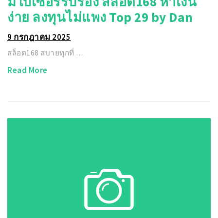
มีใบเซอร์รับรอง สล็อต168 หาเงิน
ง่าย ลงทุนไม่แพง Top 29 by Dan
9 กรกฎาคม 2025
สล็อต168 สบายทุกที่ …
Read More