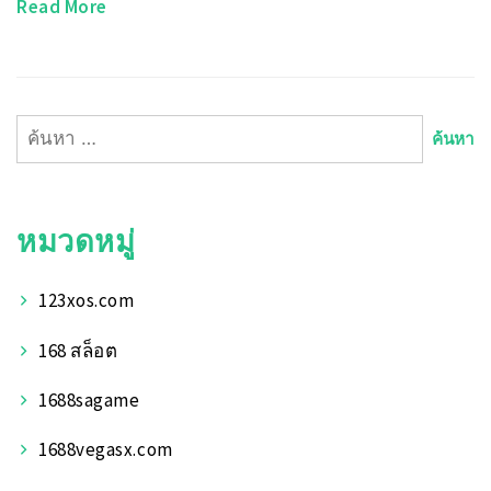
Read More
ค้นหา
สำหรับ:
หมวดหมู่
123xos.com
168 สล็อต
1688sagame
1688vegasx.com