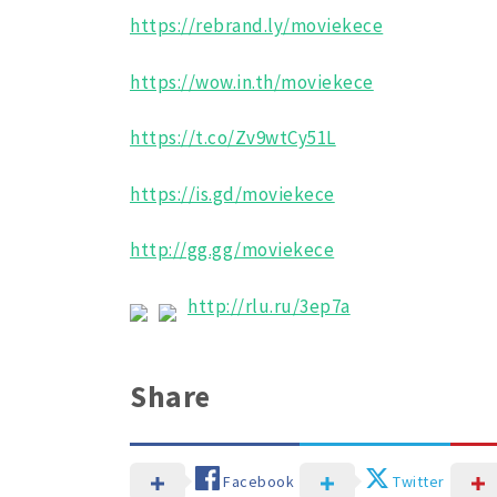
https://rebrand.ly/moviekece
https://wow.in.th/moviekece
https://t.co/Zv9wtCy51L
https://is.gd/moviekece
http://gg.gg/moviekece
http://rlu.ru/3ep7a
Share
Facebook
Twitter