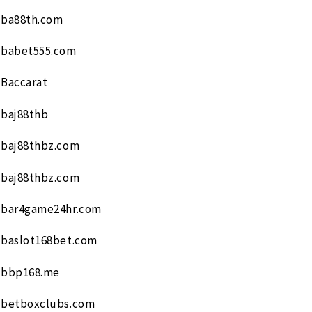
ba88th.com
babet555.com
Baccarat
baj88thb
baj88thbz.com
baj88thbz.com
bar4game24hr.com
baslot168bet.com
bbp168.me
betboxclubs.com