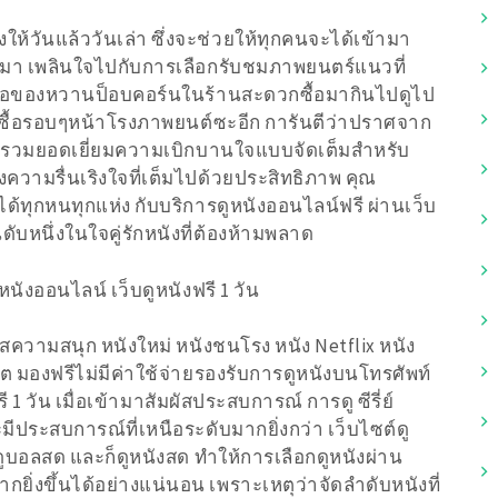
้วันแล้ววันเล่า ซึ่งจะช่วยให้ทุกคนจะได้เข้ามา
ซ้ำมา เพลินใจไปกับการเลือกรับชมภาพยนตร์แนวที่
ื้อของหวานป็อบคอร์นในร้านสะดวกซื้อมากินไปดูไป
ที่ซื้อรอบๆหน้าโรงภาพยนต์ซะอีก การันตีว่าปราศจาก
รวบรวมยอดเยี่ยมความเบิกบานใจแบบจัดเต็มสำหรับ
่งความรื่นเริงใจที่เต็มไปด้วยประสิทธิภาพ คุณ
้ทุกหนทุกแห่ง กับบริการดูหนังออนไลน์ฟรี ผ่านเว็บ
บหนึ่งในใจคู่รักหนังที่ต้องห้ามพลาด
หนังออนไลน์ เว็บดูหนังฟรี 1 วัน
สความสนุก หนังใหม่ หนังชนโรง หนัง Netflix หนัง
น็ต มองฟรีไม่มีค่าใช้จ่ายรองรับการดูหนังบนโทรศัพท์
ี 1 วัน เมื่อเข้ามาสัมผัสประสบการณ์ การดู ซีรี่ย์
มีประสบการณ์ที่เหนือระดับมากยิ่งกว่า เว็บไซต์ดู
องดูบอลสด และก็ดูหนังสด ทำให้การเลือกดูหนังผ่าน
กยิ่งขึ้นได้อย่างแน่นอน เพราะเหตุว่าจัดลำดับหนังที่