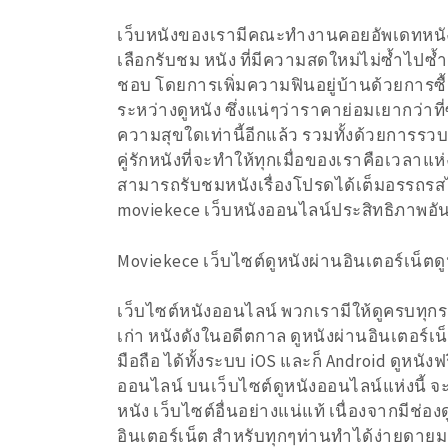
เว็บหนังของเรามีคณะทำงานคอยอัพเดทหนังให
เลือกรับชม หนัง ที่มีความสดใหม่ไม่ซ้ำไป
ชอบ โดยการเพิ่มความฟินอยู่บ้านด้วยการซ
ระหว่างดูหนัง ซึ่งแน่ๆว่าราคาย่อมเยากว่า
ความสุขใดเท่านี้อีกแล้ว รวมทั้งด้วยการ
คู่รักหนังที่จะทำให้ทุกเมื่อของเราคือเวลาแห
สามารถรับชมหนังเรื่องโปรดได้เต็มอรรถรสได
moviekece เว็บหนังออนไลน์ประสิทธิภาพอันดั
Moviekece เว็บไซต์ดูหนังผ่านอินเตอร์เน็ตดู
เว็บไซต์หนังออนไลน์ พวกเรามีให้ดูครบทุกร
เก่า หนังดังในอดีตกาล ดูหนังผ่านอินเตอร์เ
มือถือ ได้ทั้งระบบ iOS และก็ Android ดูหนังฟร
ออนไลน์ บนเว็บไซต์ดูหนังออนไลน์แห่งนี้ จะ
หนัง เว็บไซต์อื่นอย่างแน่แท้ เนื่องจากมีช่
อินเตอร์เน็ต สำหรับทุกๆท่านทำได้ง่ายดายมา