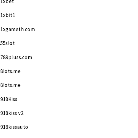
1xbet
1xbit1
1xgameth.com
55slot
789pluss.com
8lots.me
8lots.me
918Kiss
918kiss v2
918kissauto