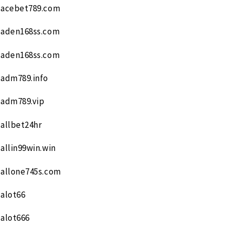
acebet789.com
aden168ss.com
aden168ss.com
adm789.info
adm789.vip
allbet24hr
allin99win.win
allone745s.com
alot66
alot666