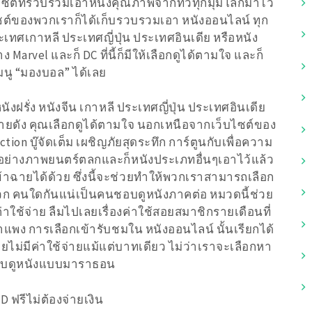
็บไซต์ที่รวบรวมเอาหนังคุณภาพจากทั่วทุกมุมโลกมาไว้
บไซต์ของพวกเราก็ได้เก็บรวบรวมเอา หนังออนไลน์ ทุก
ะเทศเกาหลี ประเทศญี่ปุ่น ประเทศอินเดีย หรือหนัง
arvel และก็ DC ที่นี้ก็มีให้เลือกดูได้ตามใจ และก็
มนู “มองบอล” ได้เลย
นังฝรั่ง หนังจีน เกาหลี ประเทศญี่ปุ่น ประเทศอินเดีย
ายดัง คุณเลือกดูได้ตามใจ นอกเหนือจากเว็บไซต์ของ
ion บู๊จัดเต็ม เผชิญภัยสุดระทึก การ์ตูนกับเพื่อความ
่างภาพยนตร์ตลกและก็หนังประเภทอื่นๆเอาไว้แล้ว
ข้าฉายได้ด้วย ซึ่งนี้จะช่วยทำให้พวกเราสามารถเลือก
ดวก คนใดกันแน่เป็นคนชอบดูหนังภาคต่อ หมวดนี้ช่วย
่าใช้จ่าย ลืมไปเลยเรื่องค่าใช้สอยสมาชิกรายเดือนที่
ราคาแพง การเลือกเข้ารับชมใน หนังออนไลน์ นั้นเรียกได้
โดยไม่มีค่าใช้จ่ายแม้แต่บาทเดียว ไม่ว่าเราจะเลือกหา
คนชอบดูหนังแบบมาราธอน
 ฟรีไม่ต้องจ่ายเงิน