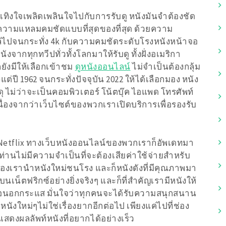
งใจเพลิดเพลินใจไปกับการรับดู หนังมันจำต้องชัด
ี่ความแหลมคมชัดแบบที่สุดของที่สุด ด้วยความ
 ไล่ไปจนกระทั่ง 4k กับความคมชัดระดับโรงหนังหน้าจอ
จากทุกทวีปทั่วทั้งโลกมาให้รับดู ทั้งฝั่งอเมริกา
็ยังมีให้เลือกเข้าชม
ดูหนังออนไลน์
ไม่จำเป็นต้องกลุ้ม
ต่ปี 1962 จนกระทั่งปัจจุบัน 2022 ให้ได้เลือกมอง หนัง
ุ ไม่ว่าจะเป็นคอมพิวเตอร์ โน้ตบุ๊ค ไอแพด โทรศัพท์
เนื่องจากว่าเว็บไซต์ของพวกเราเปิดบริการเพื่อรองรับ
 Netflix ทางเว็บหนังออนไลน์ของพวกเราก็อัพเดทมา
ท่านไม่มีความจำเป็นที่จะต้องเสียค่าใช้จ่ายสำหรับ
องเรานำหนังใหม่ชนโรง และก็หนังดังที่มีคุณภาพมา
บนเน็ตฟริกซ์อย่างยิ่งจริงๆ และก็ที่สำคัญเรามีหนังให้
รือนอกกระแส มั่นใจว่าทุกคนจะได้รับความสนุกสนาน
นังใหม่ๆไม่ใช่เรื่องยากอีกต่อไป เพียงแค่ไปที่ช่อง
ะแสดงผลลัพท์หนังที่อยากได้อย่างเร็ว