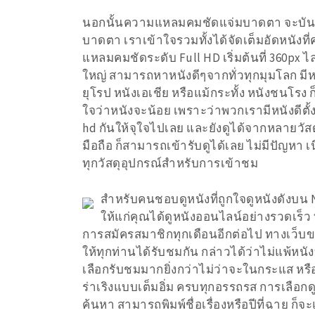
นอกนั้นความแหลมคมชัดแจ่มบาดตา จะบันเทิ
บาดตา เราเข้าใจรวมทั้งได้จัดเต็มอัดหนังท
แหลมคมชัดระดับ Full HD เริ่มต้นที่ 360px
ใหญ่ สามารถหาหนังดีๆจากทั่วทุกมุมโลก มีหนัง
ยุโรป หนังเอเชีย หรือแม้กระทั้ง หนังชนโรง ก
ใจว่าหนังจะน้อย เพราะว่าพวกเรามีหนังดีตั้งแ
hd กันให้จุใจไปเลย และยังดูได้จากหลายวัสด
มือถือ ก็สามารถเข้ารับดูได้เลย ไม่มีปัญหา 
ทุกวัสดุอุปกรณ์สำหรับการเข้าชม
สำหรับคนชอบดูหนังที่ถูกใจดูหนังดังบน
ให้แก่คุณได้ดูหนังออนไลน์อย่างรวดเร็ว 
การสมัครสมาชิกทุกเดือนอีกต่อไป ทางเว็บข
ให้ทุกท่านได้รับชมกัน กล่าวได้ว่าไม่แพ้หนัง
เลือกรับชมมากยิ่งกว่าไม่ว่าจะในกระแส ห
ร่าเริงแบบเต็มอิ่ม ครบทุกอรรถรส การเลือกดูห
ค้นหา สามารถพิมพ์ชื่อเรื่องหรือปีที่ฉาย ก็จ