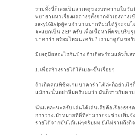
รวมทั้งนี่ก็เลยเป็นสาเหตุของบทความในวันนี
พยายามหาเรื่องผลต่างๆทั้งจากตัวเองทางเข
sexy168.vipผู้คนจำนวนมากที่ผมได้รู้จะจนได้
จะแยกเป็น 2 EP. ครับ เพื่อเนื้อหาที่ครบบริบร
บาคาร่า พร้อมไหมนะครับ? เรามาดูกันขอรั
มีเหตุมีผลอะไรกันบ้าง ถ้าเกิดพร้อมแล้วก็เ
1. เพื่อสร้างรายได้ให้เยอะขึ้นเรื่อยๆ
ถ้าเกิดคุณพิชิตเกม บาคาร่า ได้ล่ะก็อย่าง
แม้กระนั้นอย่าลืมครับผมว่า มันก็ราวกับด
นั่นแหละนะครับ เล่นได้เล่นเสียคือเรื่องธรร
การวางเป้าหมายที่ดีที่สามารถจะช่วยเพิ่มจ
รายได้จากมันได้แน่ๆครับผม ยังไม่รวมถึงกิ