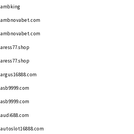
ambking
ambnovabet.com
ambnovabet.com
aress77.shop
aress77.shop
argus16888.com
asb9999.com
asb9999.com
audi688.com
autoslot16888.com