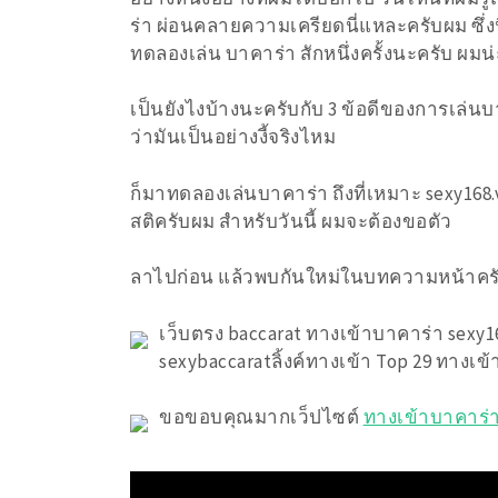
ร่า ผ่อนคลายความเครียดนี่แหละครับผม ซึ่งน
ทดลองเล่น บาคาร่า สักหนึ่งครั้งนะครับ ผมน
เป็นยังไงบ้างนะครับกับ 3 ข้อดีของการเล่น
ว่ามันเป็นอย่างงี้จริงไหม
ก็มาทดลองเล่นบาคาร่า ถึงที่เหมาะ sexy168.
สติครับผม สำหรับวันนี้ ผมจะต้องขอตัว
ลาไปก่อน แล้วพบกันใหม่ในบทความหน้าครั
เว็บตรง baccarat ทางเข้าบาคาร่า sexy16
sexybaccaratลิ้งค์ทางเข้า Top 29 ทางเข้
ขอขอบคุณมากเว็ปไซต์
ทางเข้าบาคาร่