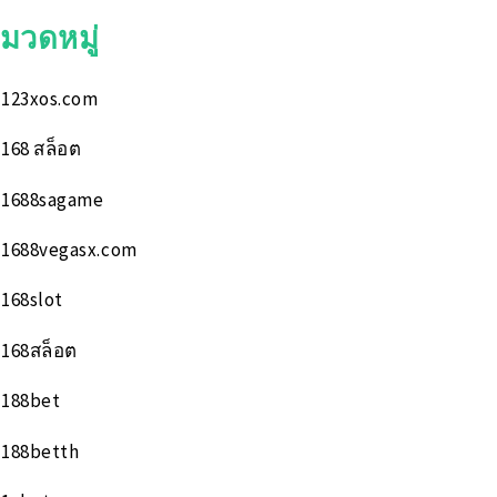
มวดหมู่
123xos.com
168 สล็อต
1688sagame
1688vegasx.com
168slot
168สล็อต
188bet
188betth