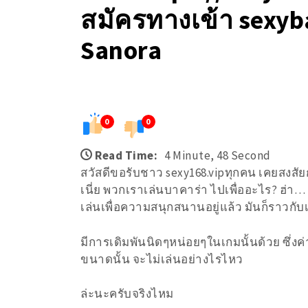
สมัครทางเข้า sexyb
Sanora
0
0
Read Time:
4 Minute, 48 Second
สวัสดีขอรับชาว sexy168.vipทุกคน เคยสงสั
เนี่ย พวกเราเล่นบาคาร่า ไปเพื่ออะไร? ฮ่า
เล่นเพื่อความสนุกสนานอยู่แล้ว มันก็ราวกับ
มีการเดิมพันนิดๆหน่อยๆในเกมนั้นด้วย ซึ่ง
ขนาดนั้น จะไม่เล่นอย่างไรไหว
ล่ะนะครับจริงไหม