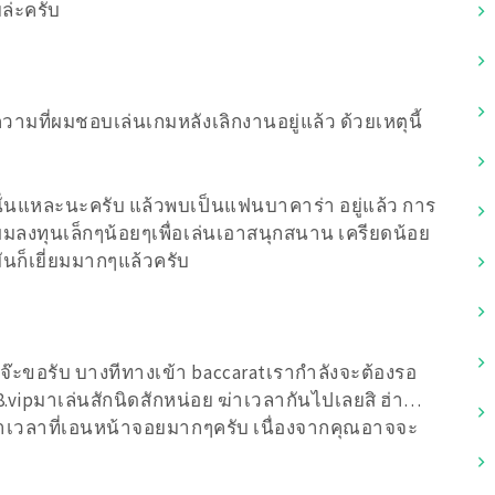
ยล่ะครับ
วามที่ผมชอบเล่นเกมหลังเลิกงานอยู่แล้ว ด้วยเหตุนี้
่นแหละนะครับ แล้วพบเป็นแฟนบาคาร่า อยู่แล้ว การ
ผมลงทุนเล็กๆน้อยๆเพื่อเล่นเอาสนุกสนาน เครียดน้อย
มันก็เยี่ยมมากๆแล้วครับ
ยจ๊ะขอรับ บางทีทางเข้า baccaratเรากำลังจะต้องรอ
8.vipมาเล่นสักนิดสักหน่อย ฆ่าเวลากันไปเลยสิ ฮ่า…
ช้ฆ่าเวลาที่เอนหน้าจอยมากๆครับ เนื่องจากคุณอาจจะ