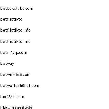
betboxclubs.com
betflixtikto
betflixtikto.info
betflixtikto.info
betm4vip.com
betway
betwin6666.com
betworld369hot.com
bio285th.com
bkkwin เครดิตฟรี