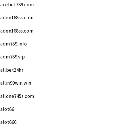
acebet789.com
aden168ss.com
aden168ss.com
adm789.info
adm789.vip
allbet24hr
allin99win.win
allone745s.com
alot66
alot666