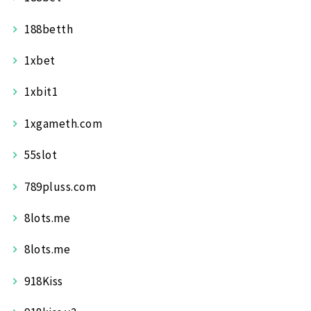
188betth
1xbet
1xbit1
1xgameth.com
55slot
789pluss.com
8lots.me
8lots.me
918Kiss