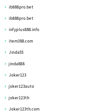
ib888pro.bet
ib888pro.bet
infyplus888.info
item388.com
Jinda55
jinda888
Joker123
joker123auto
joker123th
Joker123th.com