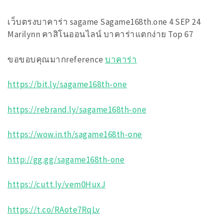
เว็บตรงบาคาร่า sagame Sagame168th.one 4 SEP 24
Marilynn คาสิโนออนไลน์ บาคาร่าแตกง่าย Top 67
ขอขอบคุณมากreference
บาคาร่า
https://bit.ly/sagame168th-one
https://rebrand.ly/sagame168th-one
https://wow.in.th/sagame168th-one
http://gg.gg/sagame168th-one
https://cutt.ly/vem0HuxJ
https://t.co/RAote7RqLv