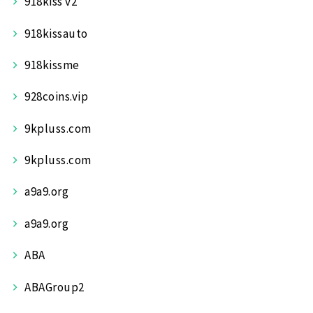
918kiss v2
918kissauto
918kissme
928coins.vip
9kpluss.com
9kpluss.com
a9a9.org
a9a9.org
ABA
ABAGroup2