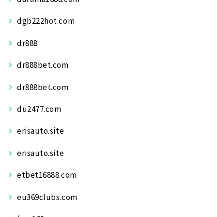
dgb222hot.com
dr888
dr888bet.com
dr888bet.com
du2477.com
erisauto.site
erisauto.site
etbet16888.com
eu369clubs.com