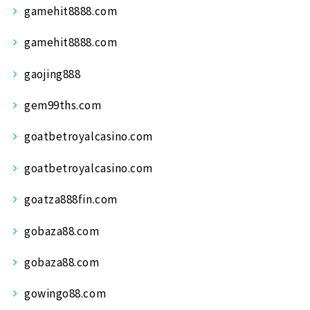
gamehit8888.com
gamehit8888.com
gaojing888
gem99ths.com
goatbetroyalcasino.com
goatbetroyalcasino.com
goatza888fin.com
gobaza88.com
gobaza88.com
gowingo88.com