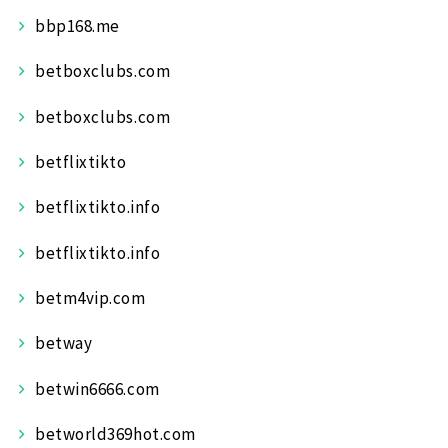
bbp168.me
betboxclubs.com
betboxclubs.com
betflixtikto
betflixtikto.info
betflixtikto.info
betm4vip.com
betway
betwin6666.com
betworld369hot.com