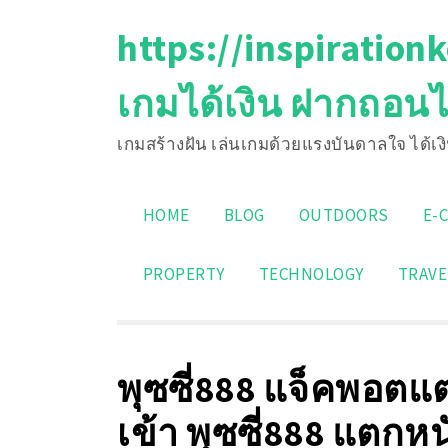
Skip
https://inspiration
to
content
เกมได้เงิน ฝากถอนไม
เกมสร้างฝัน เล่นเกมด้วยแรงบันดาลใจ ได้เงิ
HOME
BLOG
OUTDOORS
E-
PROPERTY
TECHNOLOGY
TRAVE
พุซซี่888 แจ็คพอตแต
เข้า พุซซี่888 แตกหน