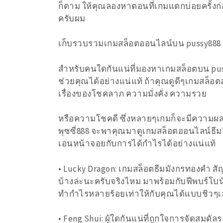
ก็ตาม ให้คุณลองหาตอนที่เกมแตกบ่อยครั้งก
ครับผม
เก็บรวบรวมเกมสล็อตออนไลน์บน pussy888 ที
สำหรับคนใดกันแน่ที่มองหาเกมสล็อตบน puss
ช่วยคุณได้อย่างแน่แท้ ถ้าคุณดูดีๆเกมสล็อต
เรื่องของโชคลาภ ความมั่งคั่ง ความรวย
หรือความโชคดี ซึ่งหลายๆเกมก็จะมีความผส
พุซซี่888 จะพาคุณมาดูเกมสล็อตออนไลน์ธีม
เอนหน้าจอยกับการได้กำไรได้อย่างแน่แท้
• Lucky Dragon: เกมสล็อตธีมมังกรทองคำ สั
บ้างล่ะนะครับจริงไหม มาพร้อมกับฟีพบร์โบ
ทำกำไรหลายร้อยเท่าให้กับคุณได้แบบชิวๆเ
• Feng Shui: ผู้ใดกันแน่ที่ถูกใจการจัดสม