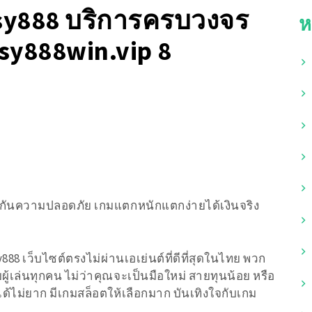
ssy888 บริการครบวงจร
ห
ssy888win.vip 8
ประกันความปลอดภัย เกมแตกหนักแตกง่ายได้เงินจริง
8 เว็บไซต์ตรงไม่ผ่านเอเย่นต์ที่ดีที่สุดในไทย พวก
บผู้เล่นทุกคน ไม่ว่าคุณจะเป็นมือใหม่ สายทุนน้อย หรือ
ด้ไม่ยาก มีเกมสล็อตให้เลือกมาก บันเทิงใจกับเกม