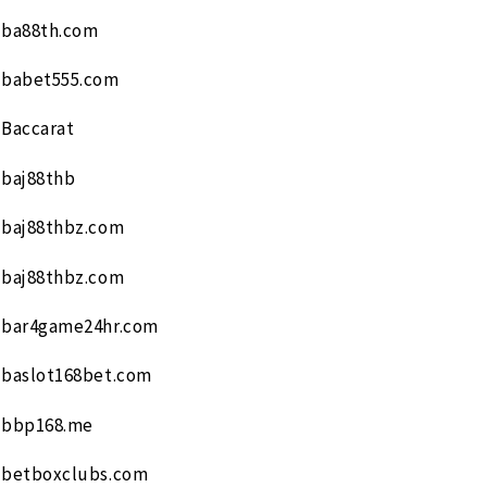
ba88th.com
babet555.com
Baccarat
baj88thb
baj88thbz.com
baj88thbz.com
bar4game24hr.com
baslot168bet.com
bbp168.me
betboxclubs.com