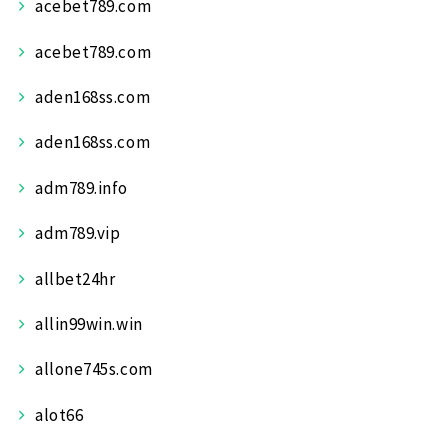
acebet789.com
acebet789.com
aden168ss.com
aden168ss.com
adm789.info
adm789.vip
allbet24hr
allin99win.win
allone745s.com
alot66