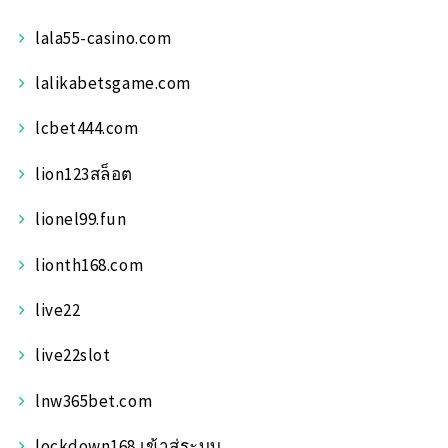
lala55-casino.com
lalikabetsgame.com
lcbet444.com
lion123สล็อต
lionel99.fun
lionth168.com
live22
live22slot
lnw365bet.com
lockdown168 เข้าสู่ระบบ