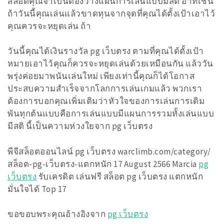
สล็อตคุณจำเป็นต้องวางแผนการเล่นแบบมีสติ อาทิเช่น
ถ้าวันนี้คุณเล่นแล้วขาดทุนจากจุดที่คุณได้ตั้งเป้าเอาไว้
คุณควรจะหยุดเล่น ถ้า
วันนี้คุณได้เงินรางวัล pg เว็บตรง ตามที่คุณได้ตั้งเป้า
หมายเอาไว้คุณก็ควรจะหยุดเล่นด้วยเหมือนกัน แล้ววัน
พรุ่งค่อยมาพนันเล่นใหม่ เพียงเท่านี้คุณก็ได้โอกาส
ประสบความสำเร็จจากโลกการเล่นเกมแล้ว พวกเรา
ต้องการบอกคุณเพิ่มเติมว่าหัวใจของการเล่นการเดิม
พันทุกต้นแบบคือการเล่นแบบมีแผนการรวมทั้งเล่นแบบ
มีสติ นี้เป็นความห่วงใยจาก pg เว็บตรง
พีจีสล็อตออนไลน์ pg เว็บตรง warclimb.com/category/
สล็อต-pg-เว็บตรง-แตกหนัก 17 August 2566 Marcia
pg
เว็บตรง
รับเครดิต เล่นฟรี สล็อต pg เว็บตรง แตกหนัก
มั่นใจได้ Top 17
ขอขอบพระคุณอ้างอิงจาก
pg เว็บตรง