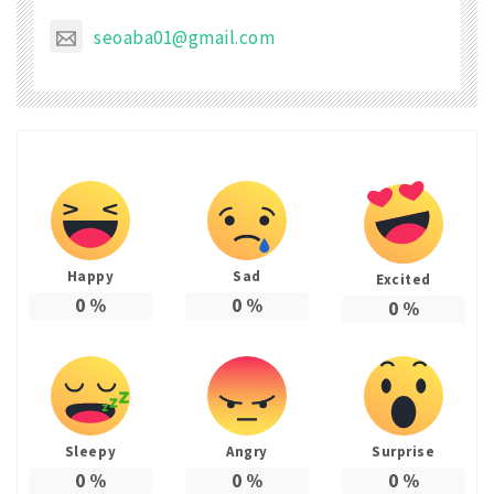
seoaba01@gmail.com
Happy
Sad
Excited
0
%
0
%
0
%
Sleepy
Angry
Surprise
0
%
0
%
0
%