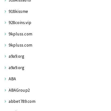
918kissauto
918kissme
928coins.vip
9kpluss.com
9kpluss.com
a9a9.org
a9a9.org
ABA
ABAGroup2
abbet789.com