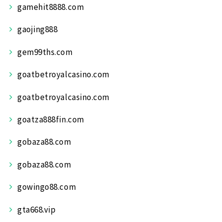
gamehit8888.com
gaojing888
gem99ths.com
goatbetroyalcasino.com
goatbetroyalcasino.com
goatza888fin.com
gobaza88.com
gobaza88.com
gowingo88.com
gta668.vip