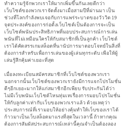
ทำความรู้จักพวกเราให้มากเพิ่มขึ้นกันเลยดีกว่า
เว็บไซต์ของพวกเราจัดตั้งมาเมื่อสามปีที่ผ่านมา เป็น
ช่วงที่โลกกำลังพบเจอกับการแพร่ระบาดของวัววิด 19
จุดประสงค์ของการก่อตั้งเว็บไซต์เป็นต้องการจะเป็น
เว็บไซต์พนันประสิทธิภาพที่มอบประสบการณ์การเล่น
พนันที่ไม่เหมือนใครให้กับสมาชิกที่เป็นลูกค้า เว็บไซต์
เราได้คัดสรรเกมสล็อตที่นานัปการมาตอบโจทย์ในสิ่งที่
ต้องการสำหรับเพื่อการเล่นของผู้เล่นทุกระดับ เพือให้ผู้
เล่นรู้สึกคุ้มค่าเยอะที่สุด
เมื่อลงทะเบียนสมัครสมาชิกที่เว็บไซต์ของพวกเรา
นอกจากนั้นเว็บไซต์ของพวกเรายังมีการแจกโปรโมชั่น
ดีๆอีกเยอะมากให้แก่สมาชิกอีกเพียบ รับประกันได้ว่า
ไม่มีเว็บพนันเว็บไซต์ไหนทุ่มเทเรื่องการมอบโปรโมชั่น
ให้กับลูกค่าเท่ากับเว็บของพวกเราแล้ว ด้วยเหตุว่า
ประสบการณ์ที่เรามอบให้อย่างคุ้มทำให้เว็บของเราได้
ก้าวมาเป็นเว็บสล็อตมาแรงที่สุดในเวลานี้ ถ้าหากคุณ
ต้องการสัมผัสประสบการณ์เหล่านี้คุณจำเป็นต้องลอง