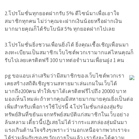
2.โปรโมชั่นทุกยอดฝากรับ 5% ดีไซน์มาเพื่อเอาใจ
สมาชิกทุกคน ไม่ว่าคุณจะฝากเงินน้อยหรือฝากเงิน
มากมายคุณก็ได้รับโบนัส 5% ทุกยอดฝากไปเลย
3.โปรโมชั่นยิ่งชวนเพื่อนยิ่งได้ ยิ่งคุณเชื้อเชิญเพื่อนมา
ลงทะเบียนเป็นสมาชิกเว็บไซต์พวกเรามากแค่ไหนคุณก็
รับไปเลยเครดิตฟรี 100 บาทต่อจำนวนเพื่อนฝูง 1 คน
pg ขอแอบเล่าเสริมว่ามีสมาชิกของเว็บไซต์พวกเรา
เคยสร้างสถิติเชิญชวนสหายมาเล่นเกมในเว็บได้
มากถึง200คน ทำให้เขาได้เครดิตฟรีไปถึง 20000 บาท
มองเห็นไหมล่ะถ้าหากคุณมีสหายมากมายคุณยิ่งเป็นต่อ
เพิ่มสำหรับเพื่อการใช้โปรนี้ 4.โปรโมชั่นกล่องสุ่มรับ
ทรัพย์สินที่ขยันแจกทรัพย์สมบัติแก่สมาชิกในเว็บอย่าง
ล้นหลาม เดี๋ยวนี้ปฎิเสธไม่ได้ว่ากระแสกล่องสุ่มมันมา
แรงเกินต้านใจจริงๆเพราะว่านอกเหนือจากพวกเราจะ
ได้ร่วมลุ้นกับของขวัญภายในแล้ว เรายังจะได้ความ