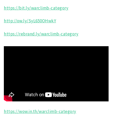
https://bit.ly/warclimb-category
http://ow.ly/SyL650OHwkY
https://rebrand.ly/warclimb-category
https://wow.in.th/warclimb-category