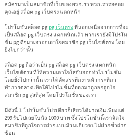
สมัครมาเป็นสมาชิกที่เว็บของพวกเรา พวกเรารอคอย
คุณอยู่ สล็อต pg เว็บตรง แตกหนัก
โปรโมชั่นสล็อต pg
pg เว็บตรง
ที่นอกเหนือจากการที่จะ
เป็นสล็อต pg เว็บตรง แตกหนักแล้ว พวกเรายังมีโปรโม
ชั่น pg ดีๆมาเอาอกเอาใจสมาชิก pg เว็บไซต์ตรง โดย
ยิ่งไปกว่านั้น
สล็อต pg ถือว่าเป็น pg สล็อต pg เว็บตรง แตกหนัก
เว็บไซต์ตรง ที่ให้ความเอาใจใส่กับออกทำโปรโมชั่น
โดยยิ่งไปกว่านั้น เราได้คัดสรรทีมงานหัวกระทิมา
ทำการตลาดเพื่อให้โปรโมชั่นที่ออกมาถูกอกถูกใจ
สมาชิก pg สูงที่สุด โดยโปรโมชั่นของเรา
มีดังนี้ 1. โปรโมชั่นโปรเดียวก็เสียวได้ฝากเงินเพียงแต่
299 รับไปเลยโบนัส 1000 บาท ซึ่งโปรโมชั่นนี้เราจิตใจ
สมาชิกที่ถูกใจการฝากแบบม้วนเดียวจบไม่ฝากซ้ำฝาก
ซ้อน