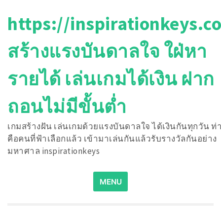
Skip
https://inspirationkeys.c
to
content
สร้างแรงบันดาลใจ ใฝ่หา
รายได้ เล่นเกมได้เงิน ฝาก
ถอนไม่มีขั้นต่ำ
เกมสร้างฝัน เล่นเกมด้วยแรงบันดาลใจ ได้เงินกันทุกวัน ท่
คือคนที่ฟ้าเลือกแล้ว เข้ามาเล่นกันแล้วรับรางวัลกันอย่าง
มหาศาล inspirationkeys
Search
MENU
for: