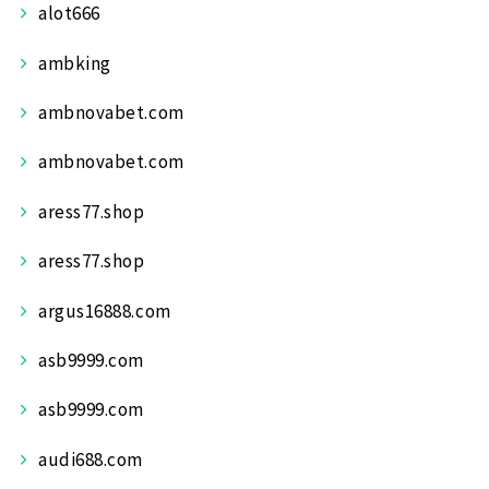
alot666
ambking
ambnovabet.com
ambnovabet.com
aress77.shop
aress77.shop
argus16888.com
asb9999.com
asb9999.com
audi688.com