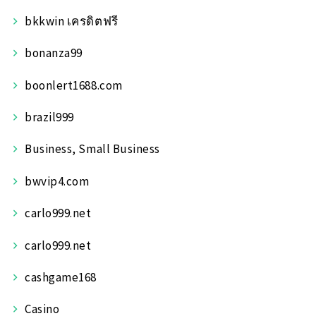
bkkwin เครดิตฟรี
bonanza99
boonlert1688.com
brazil999
Business, Small Business
bwvip4.com
carlo999.net
carlo999.net
cashgame168
Casino