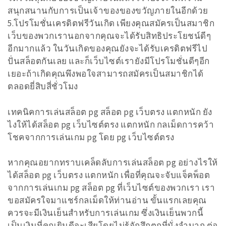
สนุกสนานกับการเป็นเจ้าของของขวัญภายในอีกด้วย
5.โปรโมชั่นเครดิตฟรีวันเกิด เพียงคุณสมัครเป็นสมาชิก
เว็บของพวกเรานอกจากคุณจะได้รับสิทธิประโยชน์ดีๆ
อีกมากแล้ว ในวันเกิดของคุณยังจะได้รับเครดิตฟรีไป
ปั่นสล็อตกันเลย และก็เว็บไซต์เรายังมีโปรโมชั่นดีๆอีก
เยอะถ้าเกิดคุณพึงพอใจสามารถสมัครเป็นสมาชิกได้
ตลอดยี่สิบสี่ชั่วโมง
เทคนิคการเล่นสล็อต pg สล็อต pg เว็บตรง แตกหนัก ยัง
ไงให้ได้สล็อต pg เว็บไซต์ตรง แตกหนัก กลเม็ดการคว้า
โชคจากการเล่นเกม pg โดย pg เว็บไซต์ตรง
หากคุณอยากทราบเคล็ดลับการเล่นสล็อต pg อย่างไรให้
ได้สล็อต pg เว็บตรง แตกหนัก เพื่อที่คุณจะจับแจ็คพ็อต
จากการเล่นเกม pg สล็อต pg ที่เว็บไซต์ของพวกเรา เรา
ขอสมัครใจมาแชร์กลเม็ดให้ท่านอ่าน ขั้นแรกเลยคุณ
ควรจะมีเงินเย็นสำหรับการเล่นเกม ซึ่งเงินเย็นพวกนี้
เป็นเงินที่คุณยินดีจะเสียโดยไม่รู้จักสึกตกที่นั่งลำบาก ต่อ