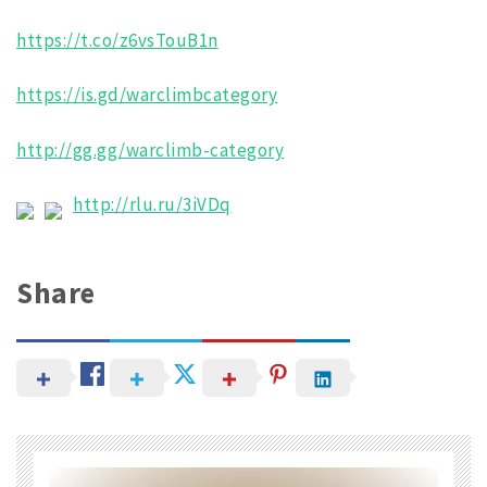
https://t.co/z6vsTouB1n
https://is.gd/warclimbcategory
http://gg.gg/warclimb-category
http://rlu.ru/3iVDq
Share