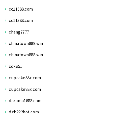
cc11388.com
cc11388.com
chang7777
chinatown888.win
chinatown888.win
coke55
cupcake88x.com
cupcake88x.com
daruma1688.com
dgb222hot.com