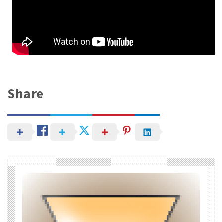
Share