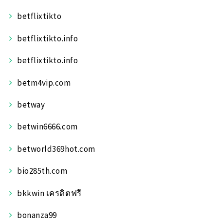
betflixtikto
betflixtikto.info
betflixtikto.info
betm4vip.com
betway
betwin6666.com
betworld369hot.com
bio285th.com
bkkwin เครดิตฟรี
bonanza99