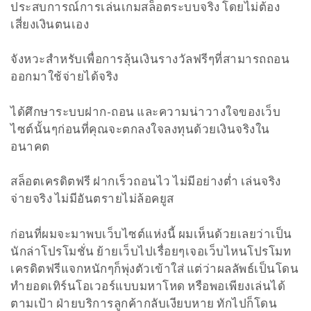
ประสบการณ์การเล่นเกมสล็อตระบบจริง โดยไม่ต้อง
เสี่ยงเงินตนเอง
จังหวะสำหรับเพื่อการลุ้นเงินรางวัลฟรีๆที่สามารถถอน
ออกมาใช้จ่ายได้จริง
ได้ศึกษาระบบฝาก-ถอน และความน่าวางใจของเว็บ
ไซต์นั้นๆก่อนที่คุณจะตกลงใจลงทุนด้วยเงินจริงใน
อนาคต
สล็อตเครดิตฟรี ฝากเร็วถอนไว ไม่มีอย่างต่ำ เล่นจริง
จ่ายจริง ไม่มีอันตรายไม่ล้อคยูส
ก่อนที่ผมจะมาพบเว็บไซต์แห่งนี้ ผมเห็นด้วยเลยว่าเป็น
นักล่าโปรโมชั่น ย้ายเว็บไปเรื่อยๆเจอเว็บไหนโปรโมท
เครดิตฟรีแจกหนักๆก็พุ่งตัวเข้าใส่ แต่ว่าผลลัพธ์เป็นโดน
ทำยอดเทิร์นโอเวอร์แบบมหาโหด หรือพอเพียงเล่นได้
ตามเป้า ฝ่ายบริการลูกค้ากลับเงียบหาย ทักไปก็โดน