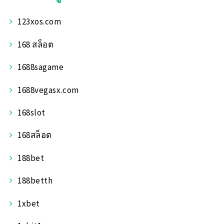
123xos.com
168 สล็อต
1688sagame
1688vegasx.com
168slot
168สล็อต
188bet
188betth
1xbet