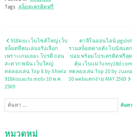
Tags
สล็อตเครดิตฟรี
918kiss เว็บไซต์ใหญ่ เว็บ
คาสิโนออนไลน์ pgslot
แนะแนว
สล็อตที่คนเล่นจริงเลือก
รวมสล็อตค่ายดัง โบนัสแตก
เรื่อง
เพราะเกมเยอะ โปรดี ถอน
บ่อย พร้อมโปรเครดิตฟรีสุด
สะดวก พนัน เว็บใหญ่
คุ้ม เว็บแม่ funny18d.com
ทดลองเล่น Top 8 by Shiela
ทดลองเล่น Top 20 by Juana
918kissauto.mobi 10 พ.ค.
30 webแตกง่าย MAY 2569
2569
ค้นหา
สำหรับ:
หมวดหมู่