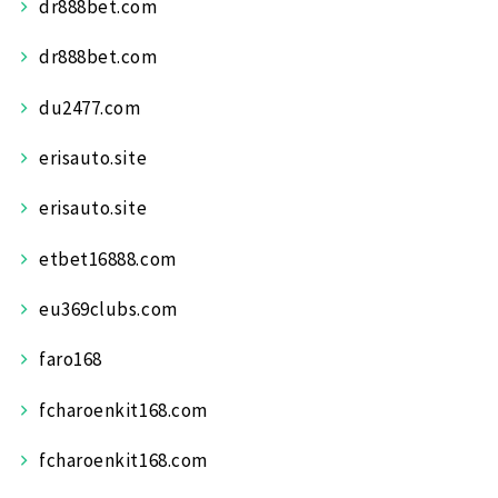
dr888bet.com
dr888bet.com
du2477.com
erisauto.site
erisauto.site
etbet16888.com
eu369clubs.com
faro168
fcharoenkit168.com
fcharoenkit168.com