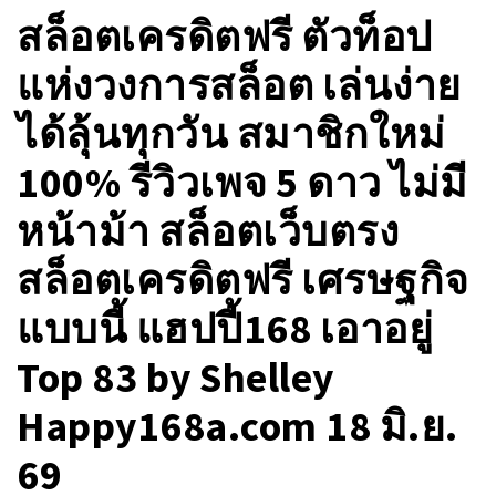
สล็อตเครดิตฟรี ตัวท็อป
แห่งวงการสล็อต เล่นง่าย
ได้ลุ้นทุกวัน สมาชิกใหม่
100% รีวิวเพจ 5 ดาว ไม่มี
หน้าม้า สล็อตเว็บตรง
สล็อตเครดิตฟรี เศรษฐกิจ
แบบนี้ แฮปปี้168 เอาอยู่
Top 83 by Shelley
Happy168a.com 18 มิ.ย.
69