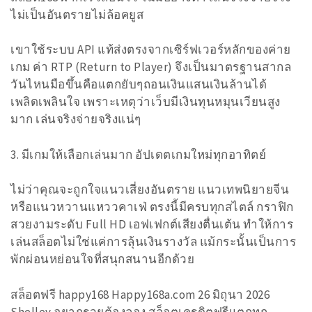
ไม่เป็นอันตรายไม่ล้อคยูส
เขาใช้ระบบ API แท้ส่งตรงจากเซิร์ฟเวอร์หลักของค่าย
เกม ค่า RTP (Return to Player) จึงเป็นมาตรฐานสากล
วันไหนมือขึ้นคือแตกยับๆถอนเงินแสนเงินล้านได้
เพลิดเพลินใจ เพราะเหตุว่าเว็บมีเงินทุนหมุนเวียนสูง
มาก เล่นจริงจ่ายจริงแน่ๆ
3. มีเกมให้เลือกเล่นมาก อัปเดตเกมใหม่ทุกอาทิตย์
ไม่ว่าคุณจะถูกใจแนวเสี่ยงอันตราย แนวเทพนิยายจีน
หรือแนวหวานแหววคาเฟ่ ตรงนี้มีครบทุกสไตล์ กราฟิก
สวยงามระดับ Full HD เอฟเฟกต์เสียงตื่นเต้น ทำให้การ
เล่นสล็อตไม่ใช่แค่การลุ้นเงินรางวัล แม้กระนั้นเป็นการ
พักผ่อนหย่อนใจที่สนุกสนานอีกด้วย
สล็อตฟรี happy168 Happy168a.com 26 มิถุนา 2026
Shelley อยากรวยต้องลอง สล็อตเครดิตฟรีแตกทุก