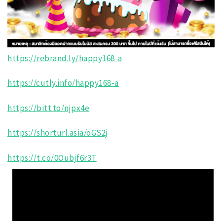
https://rebrand.ly/happy168-a
https://cutly.info/happy168-a
https://bitt.to/njpx4e
https://shorturl.asia/oGS2j
https://t.co/0Oubjf6r3T