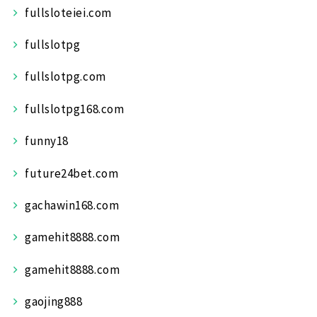
fullsloteiei.com
fullslotpg
fullslotpg.com
fullslotpg168.com
funny18
future24bet.com
gachawin168.com
gamehit8888.com
gamehit8888.com
gaojing888