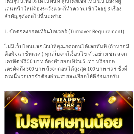
เต็มๆบันเทิงใจได้ในทันที คุณเคยเจอไหม นั้น มีสิ่งที่ผู้
เล่นหน้าใหม่ต้องระวังและก็ทำความเข้าใจอยู่ 3 เรื่อง
สำคัญๆดังต่อไปนี้นะครับ:
1. ข้อตกลงยอดเทิร์นโอเวอร์ (Turnover Requirement)
ไม่มีเว็บไหนแจกเงินให้คุณกดถอนได้เลยทันที (ถ้าหากมี
คือมิจฉาชีพแน่ๆ) ทุกเว็บจะมีเงื่อนไข ตัวอย่างเช่น แจก
เครดิตฟรี 50 บาท ต้องทำยอดเทิร์น 5 เท่า หรือยอด
เครดิตถึง 500 บาท ถึงจะถอนได้สูงสุด 100 บาท ฯลฯ ซึ่งที่
ตรงนี้พวกเราจำต้องอ่านรายละเอียดให้ดีก่อนกดรับ