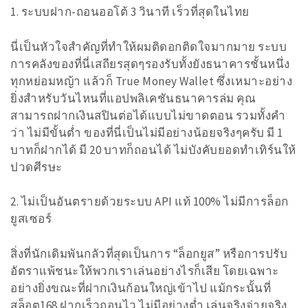
1. ระบบฝาก-ถอนออโต้ 3 วินาที เร็วที่สุดในไทย
นี่เป็นหัวใจสำคัญที่ทำให้ผมติดอกติดใจมากมาย ระบบ
การคลังของที่นี่เสถียรสุดๆรองรับทั้งยังธนาคารชั้นหนึ่ง
ทุกหย่อมหญ้า แล้วก็ True Money Wallet ซึ่งเหมาะอย่าง
ยิ่งสำหรับวันไหนที่แอปพลิเคชันธนาคารล่ม คุณ
สามารถฝากเงินสปินต่อได้แบบไม่ขาดตอน รวมทั้งคำ
ว่า ไม่มีขั้นต่ำ ของที่นี่เป็นไม่มีอย่างน้อยจริงๆครับ มี 1
บาทก็ฝากได้ มี 20 บาทก็ถอนได้ ไม่บังคับยอดทำเทิร์นให้
ปวดศีรษะ
2. ไม่เป็นอันตรายด้วยระบบ API แท้ 100% ไม่มีการล็อก
ยูสเซอร์
สิ่งที่นักเดิมพันกลัวที่สุดเป็นการ “ล็อกยูส” หรือการปรับ
อัตราแพ้ชนะให้พวกเราเล่นอย่างไรก็เสีย โดยเฉพาะ
อย่างยิ่งขณะที่ฝากเงินก้อนใหญ่เข้าไป แม้กระนั้นที่
สล็อต168 ฝากเร็วถอนไว ไม่มีอย่างต่ำ เล่นจริงจ่ายจริง