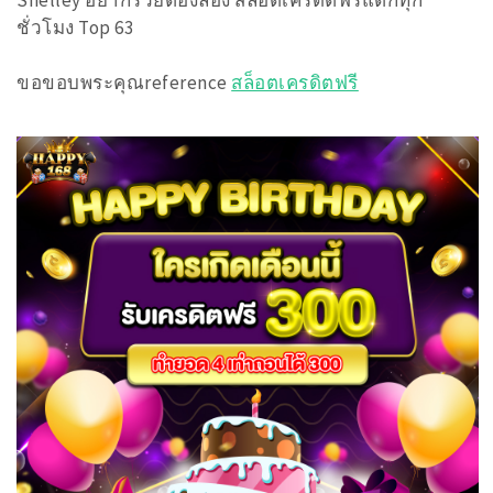
ชั่วโมง Top 63
ขอขอบพระคุณreference
สล็อตเครดิตฟรี