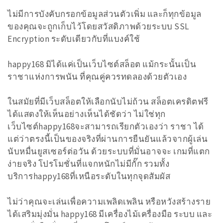
ไม่มีการบังคับกรอกข้อมูลส่วนตัวเพิ่ม และก็ทุกข้อมูล
ของคุณจะถูกเก็บไว้โดยสวัสดิภาพด้วยระบบ SSL
Encryption ระดับเดียวกับที่แบงค์ใช้
happy168 มิได้แค่เป็นเว็บไซต์สล็อต แม้กระนั้นเป็น
ราชาแห่งการพนัน ที่คุณคู่ควรทดลองด้วยตัวเอง
ในสมัยที่มีเว็บสล็อตให้เลือกนับไม่ถ้วน สล็อตเครดิตฟรี
ได้แสดงให้เห็นอย่างเห็นได้ชัดว่า ไม่ใช่ทุก
เว็บไซต์happy168จะสามารถเรียกตัวเองว่า ราชา ได้
แต่ว่าตรงนี้เป็นของจริงที่ผ่านการยืนยันแล้วจากผู้เล่น
นับหมื่นยูสเซอร์ต่อวัน ด้วยระบบที่มั่นอาจจะ เกมที่แตก
ง่ายจริง โปรโมชั่นที่แจกหนักไม่มีกั๊ก รวมทั้ง
บริการhappy168ที่เหนือระดับในทุกจุดสัมผัส
ไม่ว่าคุณจะเล่นเพื่อความเพลิดเพลิน หรือหวังสร้างราย
ได้เสริมมุ่งมั่น happy168 มีเครื่องไม้เครื่องมือ ระบบ และ