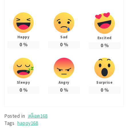
Happy
Sad
Excited
0
%
0
%
0
%
Sleepy
Angry
Surprise
0
%
0
%
0
%
Posted in
สล็อต168
Tags
happy168