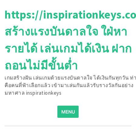
Skip
https://inspirationkeys.c
to
content
สร้างแรงบันดาลใจ ใฝ่หา
รายได้ เล่นเกมได้เงิน ฝาก
ถอนไม่มีขั้นต่ำ
เกมสร้างฝัน เล่นเกมด้วยแรงบันดาลใจ ได้เงินกันทุกวัน ท่
คือคนที่ฟ้าเลือกแล้ว เข้ามาเล่นกันแล้วรับรางวัลกันอย่าง
มหาศาล inspirationkeys
Search
MENU
for: