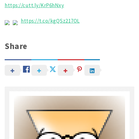
https://cutt.ly/KrP6hNxy
https://t.co/kgQSz217OL
Share