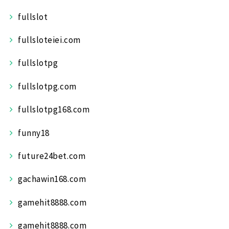
fullslot
fullsloteiei.com
fullslotpg
fullslotpg.com
fullslotpg168.com
funny18
future24bet.com
gachawin168.com
gamehit8888.com
gamehit8888.com