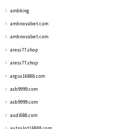
ambking
ambnovabet.com
ambnovabet.com
aress77.shop
aress77.shop
argus16888.com
asb9999.com
asb9999.com
audi688.com
autoslot16888.com