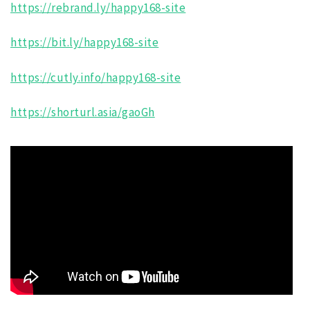
https://rebrand.ly/happy168-site
https://bit.ly/happy168-site
https://cutly.info/happy168-site
https://shorturl.asia/gaoGh