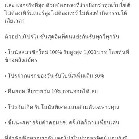
และ แจกจริงที่สุด ด้วยข้อตกลงที่ง่ายยิ่งกว่าทุกเว็บไซต์
ไม่ต้องเทิร์นเวอร์สูง ไม่ต้องแชร์ ไม่ต้องทำกิจกรรมให้
เสียเวลา
ตัวอย่างโปรโมชั่นสุดฮิตที่คนแย่งกันรับทุกวี่ทุกวัน
• โบนัสสมาชิกใหม่ 100% รับสูงสุด 1,000 บาท โดยทันที
ข้างหลังสมัคร
• โปรฝากแรกของวัน รับโบนัสเพิ่มเติม 30%
• คืนยอดเสียรายวัน 10% ถอนออกได้เลย
• โปรวันเกิด รับโบนัสพิเศษแบบส่วนตัวเฉพาะคุณ
• ชี้แนะสหายรับค่าคอม 5% ครั้งใดก็ตามเพื่อนเล่น
ที่สำคัญคือพวกเราอัปเดตโปรใหม่ทุกอาทิตย์ แถมยังมี