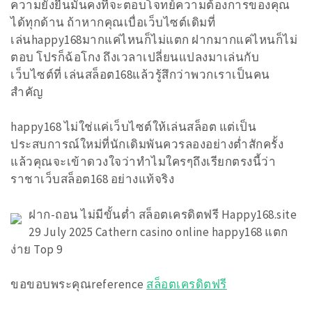
ความยั่งยืนมั่นคงที่จะตอบโจทย์ความต้องการของคุณ
ได้ทุกด้าน ถ้าหากคุณเบื่อเว็บไซต์เดิมที่
เล่นhappy168มากแค่ไหนก็ไม่แตก ฝากมากแค่ไหนก็ไม่
ตอบ โปรก็ฉ้อโกง ถึงเวลาเปลี่ยนแปลงมาเล่นกับ
เว็บไซต์ที่ เล่นสล็อต168แล้วรู้สึกว่าพวกเราเป็นคน
สำคัญ
happy168 ไม่ใช่แค่เว็บไซต์ให้เล่นสล็อต แต่เป็น
ประสบการณ์ใหม่ที่นักเดิมพันควรลองอย่างต่ำสักครั้ง
แล้วคุณจะเข้าดวงใจว่าทำไมใครๆถึงเรียกตรงนี้ว่า
ราชาเว็บสล็อต168 อย่างแท้จริง
ฝาก-ถอน ไม่มีขั้นต่ำ สล็อตเครดิตฟรี Happy168.site
29 July 2025 Cathern casino online happy168 แตก
ง่าย Top 9
ขอขอบพระคุณreference
สล็อตเครดิตฟรี