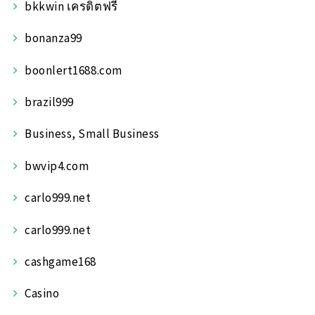
bkkwin เครดิตฟรี
bonanza99
boonlert1688.com
brazil999
Business, Small Business
bwvip4.com
carlo999.net
carlo999.net
cashgame168
Casino