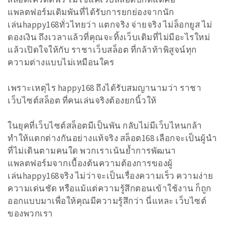
แพลตฟอร์มเดิมพันที่ได้รับการยกย่องจากนัก
เล่นhappy168ทั่วไทยว่า แตกจริง จ่ายจริง ไม่ล็อกยูส ไม่
ดองเงิน ถึงเวลาแล้วที่คุณจะทิ้งเว็บเดิมที่ไม่มีอะไรใหม่
แล้วเปิดใจให้กับ ราชาเว็บสล็อต ที่กล้าท้าพิสูจน์ทุก
ความต่างแบบไม่เหมือนใคร
เพราะเหตุไร happy168 ถึงได้รับสมญานามว่า ราชา
เว็บไซต์สล็อต ที่คนเล่นจริงต้องยกนิ้วให้
ในยุคที่เว็บไซต์สล็อตมีเป็นพัน กลับไม่มีเว็บไหนกล้า
ทำให้แตกต่างกันอย่างแท้จริง สล็อต168 เลือกจะเป็นผู้นำ
ที่ไม่เดินตามคนใด พวกเราเน้นย้ำการพัฒนา
แพลตฟอร์มจากเบื้องต้นความต้องการของผู้
เล่นhappy168จริง ไม่ว่าจะเป็นเรื่องความเร็ว ความง่าย
ความเด่นชัด หรือแม้แต่ความรู้สึกตอนเข้าใช้งาน ก็ถูก
ออกแบบมาเพื่อให้คุณมีความรู้สึกว่า นี่แหละ เว็บไซต์
ของพวกเรา