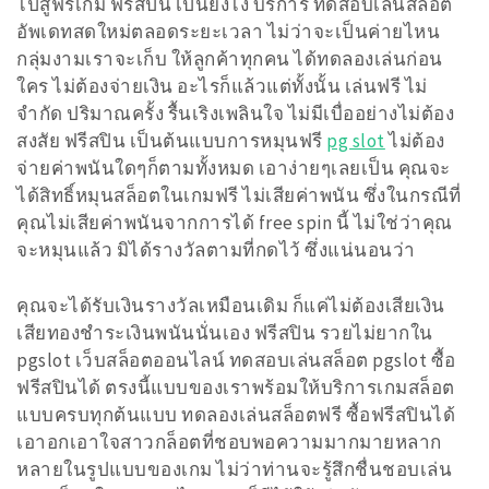
ไปสู่ฟรีเกม ฟรีสปิน เป็นยังไง บริการ ทดสอบเล่นสล็อต
อัพเดทสดใหม่ตลอดระยะเวลา ไม่ว่าจะเป็นค่ายไหน
กลุ่มงามเราจะเก็บ ให้ลูกค้าทุกคน ได้ทดลองเล่นก่อน
ใคร ไม่ต้องจ่ายเงิน อะไรก็แล้วแต่ทั้งนั้น เล่นฟรี ไม่
จำกัด ปริมาณครั้ง รื้นเริงเพลินใจ ไม่มีเบื่ออย่างไม่ต้อง
สงสัย ฟรีสปิน เป็นต้นแบบการหมุนฟรี
pg slot
ไม่ต้อง
จ่ายค่าพนันใดๆก็ตามทั้งหมด เอาง่ายๆเลยเป็น คุณจะ
ได้สิทธิ์หมุนสล็อตในเกมฟรี ไม่เสียค่าพนัน ซึ่งในกรณีที่
คุณไม่เสียค่าพนันจากการได้ free spin นี้ ไม่ใช่ว่าคุณ
จะหมุนแล้ว มิได้รางวัลตามที่กดไว้ ซึ่งแน่นอนว่า
คุณจะได้รับเงินรางวัลเหมือนเดิม ก็แค่ไม่ต้องเสียเงิน
เสียทองชำระเงินพนันนั่นเอง ฟรีสปิน รวยไม่ยากใน
pgslot เว็บสล็อตออนไลน์ ทดสอบเล่นสล็อต pgslot ซื้อ
ฟรีสปินได้ ตรงนี้แบบของเราพร้อมให้บริการเกมสล็อต
แบบครบทุกต้นแบบ ทดลองเล่นสล็อตฟรี ซื้อฟรีสปินได้​
เอาอกเอาใจสาวกล็อตที่ชอบพอความมากมายหลาก
หลายในรูปแบบของเกม ไม่ว่าท่านจะรู้สึกชื่นชอบเล่น