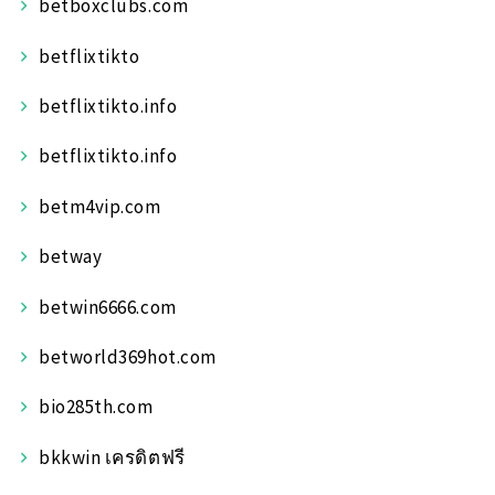
betboxclubs.com
betflixtikto
betflixtikto.info
betflixtikto.info
betm4vip.com
betway
betwin6666.com
betworld369hot.com
bio285th.com
bkkwin เครดิตฟรี