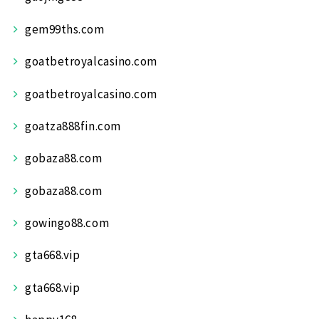
gem99ths.com
goatbetroyalcasino.com
goatbetroyalcasino.com
goatza888fin.com
gobaza88.com
gobaza88.com
gowingo88.com
gta668.vip
gta668.vip