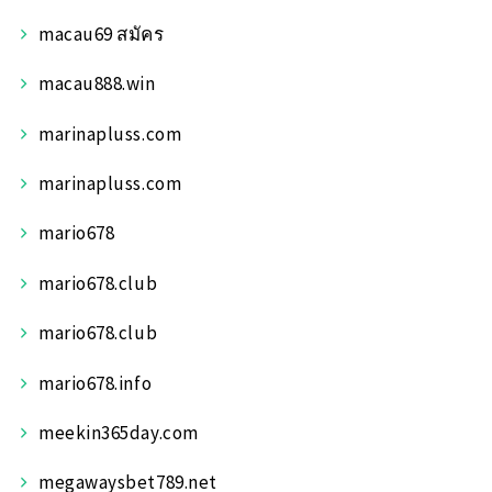
macau69 สมัคร
macau888.win
marinapluss.com
marinapluss.com
mario678
mario678.club
mario678.club
mario678.info
meekin365day.com
megawaysbet789.net