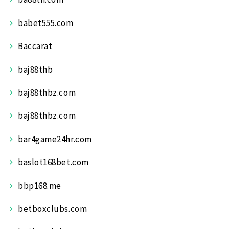
babet555.com
Baccarat
baj88thb
baj88thbz.com
baj88thbz.com
bar4game24hr.com
baslot168bet.com
bbp168.me
betboxclubs.com