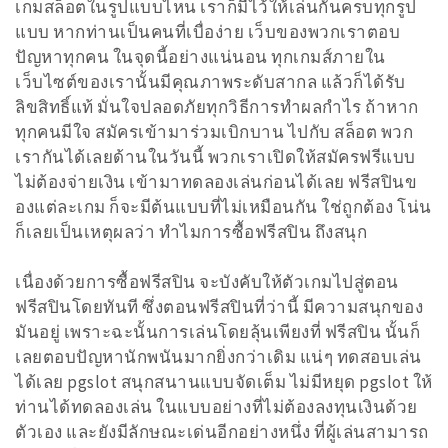
เกมสล็อตในรูปแบบไหน เราก็มีไว้ให้เล่นกันครบทุกรูป
แบบ หากท่านเป็นคนที่เบื่อง่าย เว็บของพวกเราตอบ
ปัญหาทุกคน ในจุดนี้อย่างแน่นอน ทุกเกมส์ภายใน
เว็บไซต์ของเรานั้นมีคุณภาพระดับสากล แล้วก็ได้รับ
ลิขสิทธิ์แท้ มั่นใจปลอดภัยทุกวิธีการทำผลกำไร ถ้าหาก
ทุกคนมีใจ สมัครเข้ามาร่วมเบิกบาน ไปกับ สล็อต พวก
เรากันได้เลยด้านในวันนี้ พวกเราเปิดให้สมัครฟรีแบบ
ไม่ต้องจ่ายเงิน เข้ามาทดลองเล่นก่อนได้เลย ฟรีสปินข
องแต่ละเกม ก็จะมีต้นแบบที่ไม่เหมือนกัน ใช่ถูกต้อง โน่น
ก็เลยเป็นเหตุผลว่า ทำไมการซื้อฟรีสปิน ถึงสนุก
เนื่องด้วยการซื้อฟรีสปิน จะบังคับให้ตัวเกมไปสู่ตอน
ฟรีสปินโดยทันที ซึ่งตอนฟรีสปินที่ว่านี้ มีความสนุกของ
มันอยู่ เพราะฉะนั้นการเล่นโดยลุ้นเพียงที่ ฟรีสปิน นั้นก็
เลยตอบปัญหานักพนันมากยิ่งกว่าเดิม แน่ๆ ทดสอบเล่น
ได้เลย pgslot สนุกสนานแบบจัดเต็ม ไม่มีหยุด pgslot ให้
ท่านได้ทดลองเล่น ในแบบอย่างที่ไม่ต้องลงทุนเงินด้วย
ตัวเอง และยังมีลักษณะเด่นอีกอย่างหนึ่ง ที่ผู้เล่นสามารถ