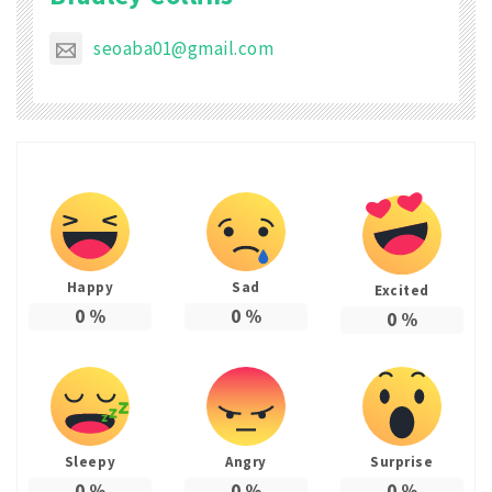
seoaba01@gmail.com
Happy
Sad
Excited
0
%
0
%
0
%
Sleepy
Angry
Surprise
0
%
0
%
0
%