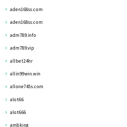
aden168ss.com
aden168ss.com
adm789.info
adm789.vip
allbet24hr
allin99win.win
allone745s.com
alot66
alot666
ambking