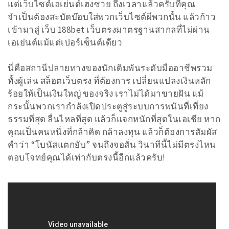
แต่เว็บไซต์เอเย่นต์เฮงซวย ถึงเวลาแล้วครับที่คุณ
จำเป็นต้องสะบัดบ๊อบใส่พวกเว็บไซต์ผีพวกนั้น แล้วก้าว
เข้ามาสู่ เว็บ 188bet เว็บตรงมาตรฐานสากลที่ไม่ผ่าน
เอเย่นต์แม้แต่เปอร์เซ็นต์เดียว
นี่คือสถานีปลายทางของนักเดิมพันระดับมืออาชีพรวม
ทั้งผู้เล่น สล็อตเว็บตรง ที่ต้องการ เปลี่ยนแปลงเงินหลัก
ร้อยให้เป็นเงินใหญ่ ของจริง เราไม่ได้มาขายฝัน แม้
กระนั้นพวกเรากำลังเปิดประตูสู่ระบบการพนันที่เที่ยง
ธรรมที่สุด ลื่นไหลที่สุด แล้วก็แจกหนักที่สุดในเอเชีย หาก
คุณเป็นคนหนึ่งที่กล้าคิด กล้าลงทุน แล้วก็ต้องการสัมผัส
คำว่า “โบนัสแตกยับ” จนถึงจอสั่น วินาทีนี้ไม่มีตรงไหน
ตอบโจทย์คุณได้เท่ากับตรงนี้อีกแล้วครับ!