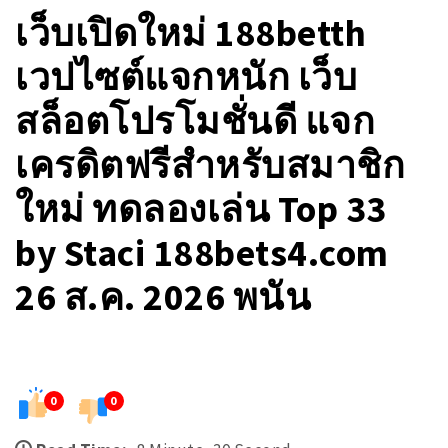
เว็บเปิดใหม่ 188betth
เวปไซต์แจกหนัก เว็บ
สล็อตโปรโมชั่นดี แจก
เครดิตฟรีสำหรับสมาชิก
ใหม่ ทดลองเล่น Top 33
by Staci 188bets4.com
26 ส.ค. 2026 พนัน
0
0