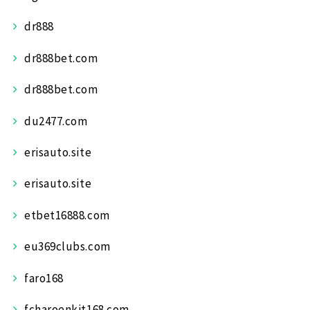
dr888
dr888bet.com
dr888bet.com
du2477.com
erisauto.site
erisauto.site
etbet16888.com
eu369clubs.com
faro168
fcharoenkit168.com