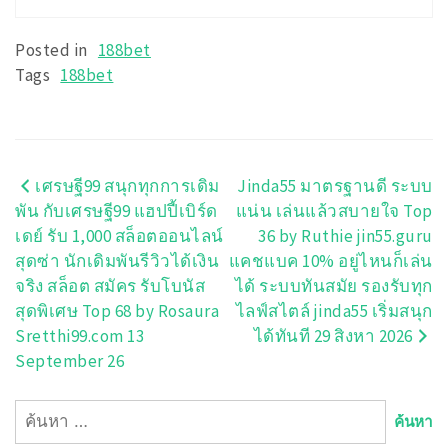
Posted in
188bet
Tags
188bet
เศรษฐี99 สนุกทุกการเดิม
Jinda55 มาตรฐานดี ระบบ
แนะแนว
พัน กับเศรษฐี99 แฮปปี้เบิร์ด
แน่น เล่นแล้วสบายใจ Top
เรื่อง
เดย์ รับ 1,000 สล็อตออนไลน์
36 by Ruthie jin55.guru
สุดซ่า นักเดิมพันรีวิวได้เงิน
แคชแบค 10% อยู่ไหนก็เล่น
จริง สล็อต สมัคร รับโบนัส
ได้ ระบบทันสมัย รองรับทุก
สุดพิเศษ Top 68 by Rosaura
ไลฟ์สไตล์ jinda55 เริ่มสนุก
Sretthi99.com 13
ได้ทันที 29 สิงหา 2026
September 26
ค้นหา
สำหรับ: