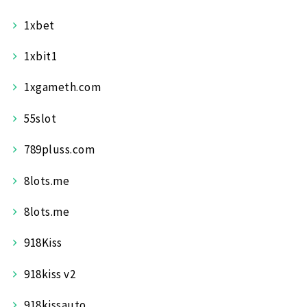
1xbet
1xbit1
1xgameth.com
55slot
789pluss.com
8lots.me
8lots.me
918Kiss
918kiss v2
918kissauto