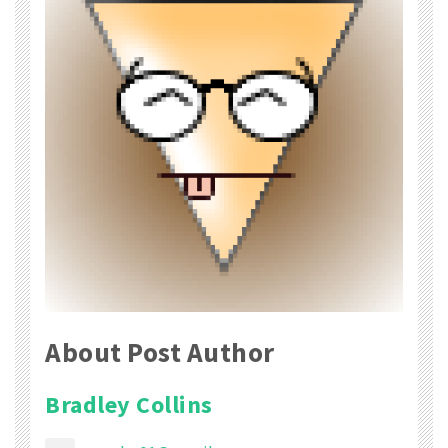
About Post Author
Bradley Collins