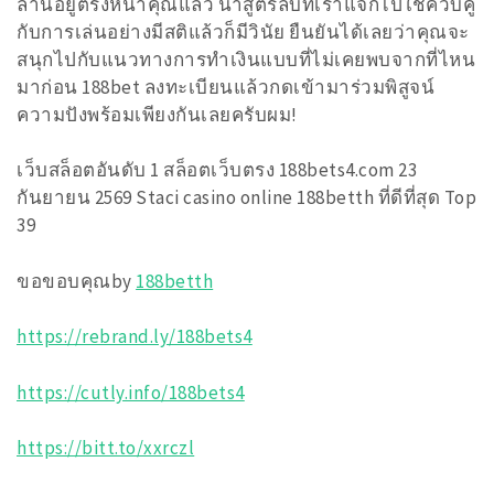
ล้านอยู่ตรงหน้าคุณแล้ว นำสูตรลับที่เราแจกไปใช้ควบคู่
กับการเล่นอย่างมีสติแล้วก็มีวินัย ยืนยันได้เลยว่าคุณจะ
สนุกไปกับแนวทางการทำเงินแบบที่ไม่เคยพบจากที่ไหน
มาก่อน 188bet ลงทะเบียนแล้วกดเข้ามาร่วมพิสูจน์
ความปังพร้อมเพียงกันเลยครับผม!
เว็บสล็อตอันดับ 1 สล็อตเว็บตรง 188bets4.com 23
กันยายน 2569 Staci casino online 188betth ที่ดีที่สุด Top
39
ขอขอบคุณby
188betth
https://rebrand.ly/188bets4
https://cutly.info/188bets4
https://bitt.to/xxrczl