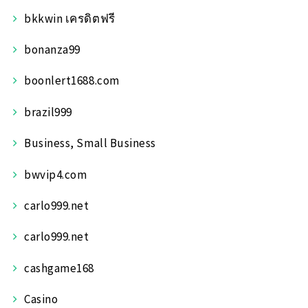
bkkwin เครดิตฟรี
bonanza99
boonlert1688.com
brazil999
Business, Small Business
bwvip4.com
carlo999.net
carlo999.net
cashgame168
Casino