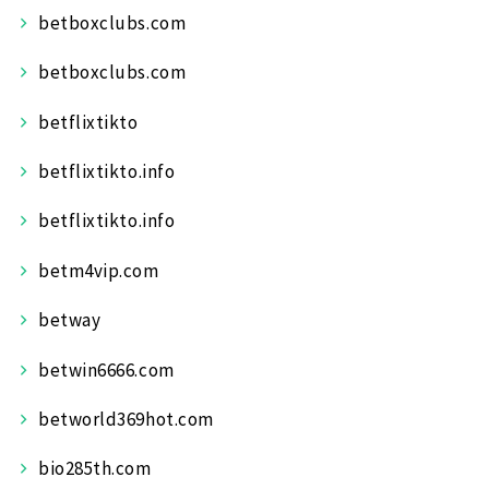
betboxclubs.com
betboxclubs.com
betflixtikto
betflixtikto.info
betflixtikto.info
betm4vip.com
betway
betwin6666.com
betworld369hot.com
bio285th.com