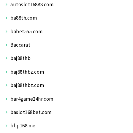
autoslot16888.com
ba88th.com
babet555.com
Baccarat
baj88thb
baj88thbz.com
baj88thbz.com
bar4game24hr.com
baslot168bet.com
bbp168.me