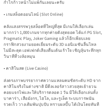
กำไรก้าวหน้าไม่แพ้กันเลยนะครับ
• เกมสล็อตออนไลน์ (Slot Online)
คลังแสงสรรพวุธสล็อตที่ใหญ่ที่สุด มีเกมให้เลือกเล่น
มากกว่า 1,000 เกมจากทุกค่ายดังสุดยอด ได้แก่ PG Slot,
Pragmatic Play, Joker Gaming แล้วก็อีกเพียบเลย
กราฟิกสวยงามยอดเยี่ยมระดับ 3D แอนิเมชันลื่นไหล
ไม่มีสะดุด เอฟเฟกต์เสียงตื่นเต้นเร้าใจ เชิญลุ้นระทึกทุก
วินาทีที่วงล้อหมุน
• คาสิโนสด (Live Casino)
ส่งตรงภาพบรรยากาศความแหลมคมชัดระดับ HD จาก
คาสิโนจริงในต่างชาติ มีดีลเลอร์สาวสวยสุดเย้ายวน
คอยแจกไพ่และให้บริการตลอด 1 วัน มีให้เลือกเล่นทั้ง
บาคาร่า, เสือมังกร, ไฮโล, และรูเล็ต ระบบการพนัน
รวดเร็ว วางเดิมพันปุบปับ ทราบผลปั๊บ ได้เงินโดยทันที