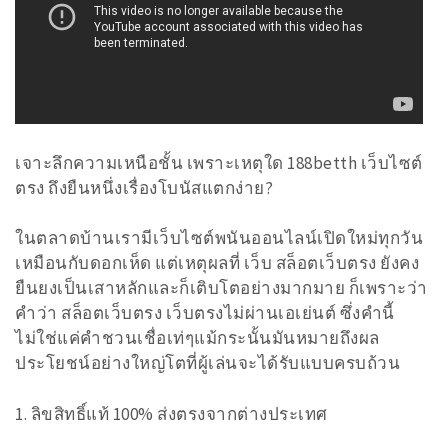
เจาะลึกความเหนือชั้น เพราะเหตุใด 188betth เว็บไซต์
ตรง ถึงยืนหนึ่งเรื่องโบนัสแตกง่าย?
ในตลาดบ้านเรามีเว็บไซต์พนันออนไลน์เปิดใหม่ทุกวัน
เหมือนกับดอกเห็ด แต่เหตุผลที่ เว็บ สล็อตเว็บตรง ยังคง
ยืนยงเป็นเสาหลักและก็เติบโตอย่างมากมาย ก็เพราะว่า
คำว่า สล็อตเว็บตรง เว็บตรงไม่ผ่านเอเย่นต์ ซึ่งคำนี้
ไม่ใช่แค่คำชวนเชื่อเท่ๆแม้กระนั้นมันหมายถึงผล
ประโยชน์อย่างใหญ่โตที่ผู้เล่นจะได้รับแบบครบถ้วน
1. ลิขสิทธิ์แท้ 100% ส่งตรงจากต่างประเทศ