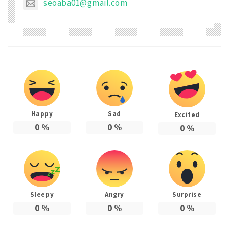
seoaba01@gmail.com
Happy
Sad
Excited
0
%
0
%
0
%
Sleepy
Angry
Surprise
0
%
0
%
0
%