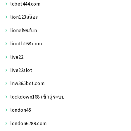
lcbet444.com
lion123สล็อต
lionel99.fun
lionth168.com
live22
live22slot
lnw365bet.com
lockdown168 เข้าสู่ระบบ
london45
london6789.com