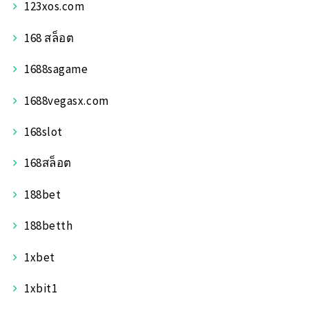
123xos.com
168 สล็อต
1688sagame
1688vegasx.com
168slot
168สล็อต
188bet
188betth
1xbet
1xbit1