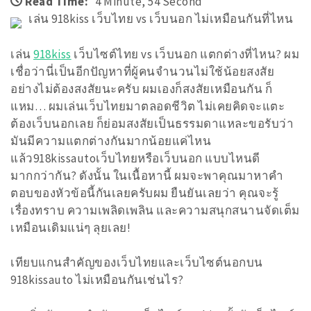
Read Time:
4 Minute, 54 Second
เล่น 918kiss เว็บไทย vs เว็บนอก ไม่เหมือนกันที่ไหน
เล่น
918kiss
เว็บไซต์ไทย vs เว็บนอก แตกต่างที่ไหน? ผม
เชื่อว่านี่เป็นอีกปัญหาที่ผู้คนจำนวนไม่ใช้น้อยสงสัย
อย่างไม่ต้องสงสัยนะครับ ผมเองก็สงสัยเหมือนกัน ก็
แหม… ผมเล่นเว็บไทยมาตลอดชีวิต ไม่เคยคิดจะแตะ
ต้องเว็บนอกเลย ก็ย่อมสงสัยเป็นธรรมดาแหละขอรับว่า
มันมีความแตกต่างกันมากน้อยแค่ไหน
แล้ว918kissautoเว็บไทยหรือเว็บนอก แบบไหนดี
มากกว่ากัน? ดังนั้น ในเนื้อหานี้ ผมจะพาคุณมาหาคำ
ตอบของหัวข้อนี้กันเลยครับผม ยืนยันเลยว่า คุณจะรู้
เรื่องทราบ ความเพลิดเพลิน และความสนุกสนานจัดเต็ม
เหมือนเดิมแน่ๆ ลุยเลย!
เทียบแกนสำคัญของเว็บไทยและเว็บไซต์นอกบน
918kissauto ไม่เหมือนกันเช่นไร?