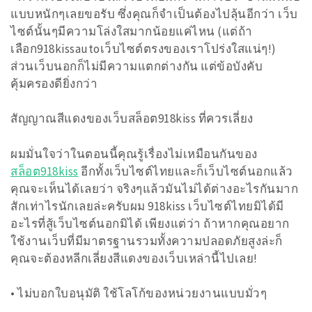
แบบหนักๆเลยขอรับ ซึ่งคุณก็จำเป็นต้องไปลุ้นอีกว่า เว็บ
ไซต์นั้นๆมีความโล่งใสมากน้อยแค่ไหน (แต่ถ้า
เลือก918kissautoเว็บไซต์ตรงของเราโปร่งใสแน่ๆ!)
ส่วนเว็บนอกก็ไม่มีความแตกต่างกัน แต่ข้อบังคับ
คุ้มครองดียิ่งกว่า
สัญญาณสีแดงของเว็บสล็อต918kiss ที่ควรเลี่ยง
ผมมั่นใจว่าในตอนนี้คุณรู้เรื่องไม่เหมือนกันของ
สล็อต918kiss
อีกทั้งเว็บไซต์ไทยและก็เว็บไซต์นอกแล้ว
คุณจะเห็นได้เลยว่า จริงๆแล้วมันไม่ได้ต่างอะไรกันมาก
สักเท่าไรนักเลยล่ะครับผม 918kiss เว็บไซต์ไทยมิได้มี
อะไรที่สู้เว็บไซต์นอกมิได้ เพียงแต่ว่า ถ้าหากคุณอยาก
ใช้งานเว็บที่มีมาตรฐานรวมทั้งความปลอดภัยสูงล่ะก็
คุณจะต้องหลีกเลี่ยงสีแดงของเว็บเหล่านี้ไปเลย!
• ไม่บอกใบอนุมัติ ใช้โลโก้ของหน่วยงานแบบมั่วๆ