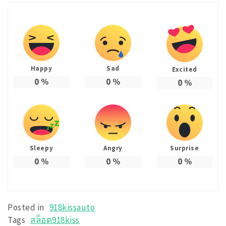
Happy
Sad
Excited
0
%
0
%
0
%
Sleepy
Angry
Surprise
0
%
0
%
0
%
Posted in
918kissauto
Tags
สล็อต918kiss