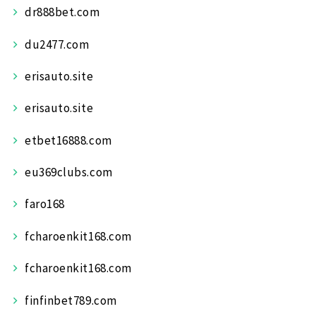
dr888bet.com
du2477.com
erisauto.site
erisauto.site
etbet16888.com
eu369clubs.com
faro168
fcharoenkit168.com
fcharoenkit168.com
finfinbet789.com