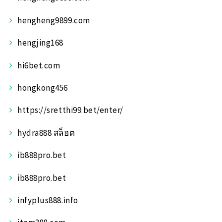
hengheng9899.com
hengjing168
hi6bet.com
hongkong456
https://sretthi99.bet/enter/
hydra888 สล็อต
ib888pro.bet
ib888pro.bet
infyplus888.info