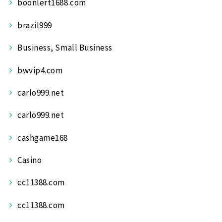
boonlert1688.com
brazil999
Business, Small Business
bwvip4.com
carlo999.net
carlo999.net
cashgame168
Casino
cc11388.com
cc11388.com