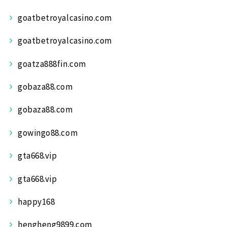
goatbetroyalcasino.com
goatbetroyalcasino.com
goatza888fin.com
gobaza88.com
gobaza88.com
gowingo88.com
gta668.vip
gta668.vip
happy168
hengheng9899.com