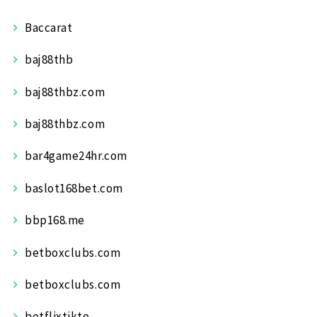
Baccarat
baj88thb
baj88thbz.com
baj88thbz.com
bar4game24hr.com
baslot168bet.com
bbp168.me
betboxclubs.com
betboxclubs.com
betflixtikto