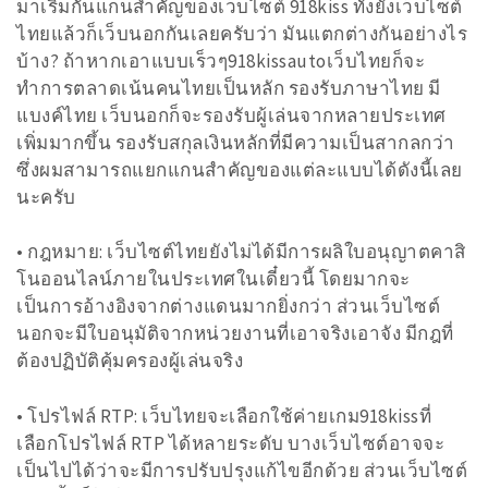
มาเริ่มกันแกนสำคัญของเว็บไซต์ 918kiss ทั้งยังเว็บไซต์
ไทยแล้วก็เว็บนอกกันเลยครับว่า มันแตกต่างกันอย่างไร
บ้าง? ถ้าหากเอาแบบเร็วๆ918kissautoเว็บไทยก็จะ
ทำการตลาดเน้นคนไทยเป็นหลัก รองรับภาษาไทย มี
แบงค์ไทย เว็บนอกก็จะรองรับผู้เล่นจากหลายประเทศ
เพิ่มมากขึ้น รองรับสกุลเงินหลักที่มีความเป็นสากลกว่า
ซึ่งผมสามารถแยกแกนสำคัญของแต่ละแบบได้ดังนี้เลย
นะครับ
• กฎหมาย: เว็บไซต์ไทยยังไม่ได้มีการผลิใบอนุญาตคาสิ
โนออนไลน์ภายในประเทศในเดี๋ยวนี้ โดยมากจะ
เป็นการอ้างอิงจากต่างแดนมากยิ่งกว่า ส่วนเว็บไซต์
นอกจะมีใบอนุมัติจากหน่วยงานที่เอาจริงเอาจัง มีกฎที่
ต้องปฏิบัติคุ้มครองผู้เล่นจริง
• โปรไฟล์ RTP: เว็บไทยจะเลือกใช้ค่ายเกม918kissที่
เลือกโปรไฟล์ RTP ได้หลายระดับ บางเว็บไซต์อาจจะ
เป็นไปได้ว่าจะมีการปรับปรุงแก้ไขอีกด้วย ส่วนเว็บไซต์