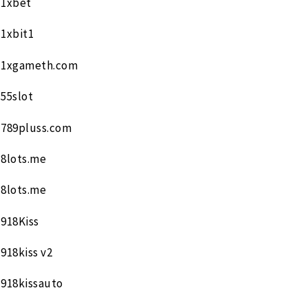
1xbet
1xbit1
1xgameth.com
55slot
789pluss.com
8lots.me
8lots.me
918Kiss
918kiss v2
918kissauto