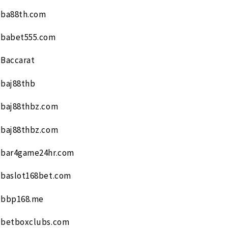
ba88th.com
babet555.com
Baccarat
baj88thb
baj88thbz.com
baj88thbz.com
bar4game24hr.com
baslot168bet.com
bbp168.me
betboxclubs.com