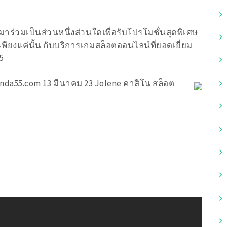
 มาร่วมเป็นส่วนหนึ่งส่วนใดเพื่อรับโปรโมชั่นสุดพิเศษ
้เพียงแค่นั้น กับบริการเกมสล็อตออนไลน์ที่ยอดเยี่ยม
5
nda55.com 13 มีนาคม 23 Jolene คาสิโน สล็อต