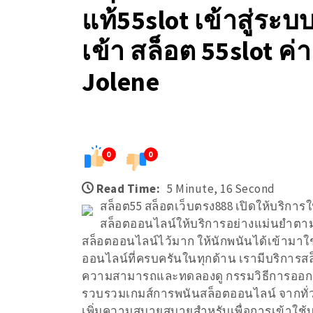
แท้55slot เข้าสู่ระ
เข้า สล็อต 55slot ค
Jolene
0
0
Read Time:
5 Minute, 16 Second
สล็อต55 สล็อตเว็บตรง888 เปิดให้บริกา
สล็อตออนไลน์ให้บริการอย่างแม่นยำต
สล็อตออนไลน์ไว้มาก ให้นักพนันได้เข้ามาใช
ออนไลน์ที่ครบครันในทุกด้าน เรามีบริการสล
ความสามารถและทดลองดู กรรมวิธีการออกรา
รวบรวมเกมส์การพนันสล็อตออนไลน์ จากทั่วทุก
เพิ่มความสบายสบายสำหรับเพื่อการเข้าใช้บริ