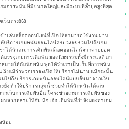
เกมการพนัน ที่มีขนาดใหญ่และมีระบบที่ล้ำยุคสูงที่สุด
อตเว็บตรง888
เข้าเล่นสล็อตออนไลน์ที่เปิดให้สามารถใช้งาน ผ่าน
ดให้บริการเกมพนันออนไลน์ครบวงจร รวมไปถึงเกม
เราได้นำเกมการเดิมพันสล็อตออนไลน์จากค่ายยอด
ราได้บรรจุเกมการเดิมพัน ยอดนิยมรวมทั้งมีกระแสดี มา
สบายให้กับนักพนัน พูดได้ว่าเราเป็นเว็บที่การพนัน
น ถึงแม้ว่าพวกเราจะเปิดให้บริการไม่นาน แม้กระนั้น
วมไปถึงบริการเกมพนันออนไลน์แบบอื่นมาจากเว็บ
่ง ทำให้บริการกลุ่มนี้ ช่วยทำให้นักพนันได้เล่น
งจากเว็บการเดิมพันอื่น โครงข่ายเกมการเดิมพันของ
ลากหลายให้กับ นัก เฮ้อ เดิมพันที่กำลังมองหาเกม
งน้อย