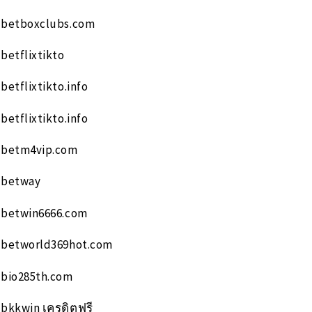
betboxclubs.com
betflixtikto
betflixtikto.info
betflixtikto.info
betm4vip.com
betway
betwin6666.com
betworld369hot.com
bio285th.com
bkkwin เครดิตฟรี