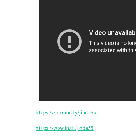
https://rebrand.ly/jinda55
https://wow.in.th/jinda55