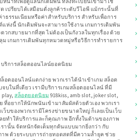
้าที่เพื่อดูแลนักเดิมพัน ที่ลงทะเบียนเข้ามาใช้
ุด เปรียบได้เสมือนดั่งลูกค้าระดับวีไอพี แม้กระนั้นที่
่าธรรมเนียมหรือค่าสำหรับบริการ สำหรับเพื่อการ
แห่งนี้ นักเดิมพันจะสามารถใช้งาน เกมการเดิมพัน
กสบายมากที่สุด ไม่ต้องเป็นกังวลในทุกเรื่อง ด้วย
ลุม เกมการเดิมพันทุกหมวดหมู่หรือวิธีการทำรายการ
ต บริการสล็อตออนไลน์ยอดนิยม
นสล็อตออนไลน์แตกง่าย พวกเราได้นำเข้าเกม สล็อต
จบในที่เดียว เรามีบริการเกมสล็อตออนไลน์ ที่มี
 play,
สล็อตยอดนิยม
918kiss, amb slot, joker slot,
 ที่อยากให้นักพนันเข้ามาสัมผัสด้วยตัวเอง พวกเรา
ด้วยเว็บของพวกเรามีโครงข่ายขนาดใหญ่ ก็เลยเป็นเว็บ
 ก็เลยทำให้บริการและก็คุณภาพ อีกทั้งในด้านของภาพ
านั้น จัดหนักจัดเต็มทุกต้นแบบมากยิ่งกว่า กับ
ภาพ ด้วยระบบการถ่ายทอดสดที่มีความล้ำยุค ช่วย