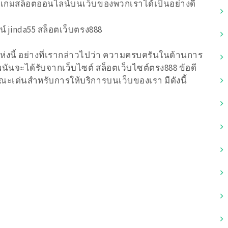
นเกมสล็อตออนไลน์บนเว็บของพวกเราได้เป็นอย่างดี
 jinda55 สล็อตเว็บตรง888
ห่งนี้ อย่างที่เรากล่าวไปว่า ความครบครันในด้านการ
กพนันจะได้รับจากเว็บไซต์ สล็อตเว็บไซต์ตรง888 ข้อดี
ษณะเด่นสำหรับการให้บริการบนเว็บของเรา มีดังนี้