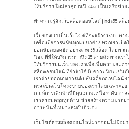
ให้บริการ ใหม่ล่าสุดในปี 2023 เป็นเครือข่าย
ทำความรู้จักเว็บสล็อตออนไลน์ jinda55 สล็
เว็บของเราเป็นเว็บไซต์ที่จะสร้างระบบ ทาง
เครื่องมือการพนันทุกแบบอย่าง พวกเราเปิ
ยอดนิยมยอดฮิต อย่างเกม 55สล็อต โดยพวก
นิยม ที่มีให้บริการมากถึง 25 ค่ายดัง พวกเ
ให้บริการบนเว็บของเราเพื่อเพิ่มความสะดวก
สล็อตออนไลน์ ที่กำลังได้รับความนิยมเช่นกั
เราถ่ายทอดเกมการเดิมพันสล็อตออนไลน์ ร
ตรง เป็นเว็บโครงข่ายของเราโดยเฉพาะอย่างยิ
เกมส์การเดิมพันที่มีคุณภาพเหนือระดับ ต่า
เราครอบคลุมทุกด้าน ช่วยสร้างความมากมายห
การพนันที่เหมาะสมกับตัวเอง
เว็บไซต์ตรงสล็อตออนไลน์ฝากถอนไม่มีอย่า