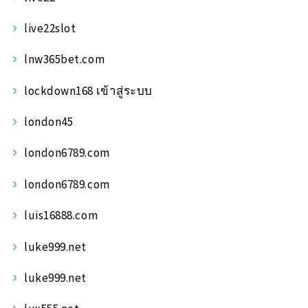
live22slot
lnw365bet.com
lockdown168 เข้าสู่ระบบ
london45
london6789.com
london6789.com
luis16888.com
luke999.net
luke999.net