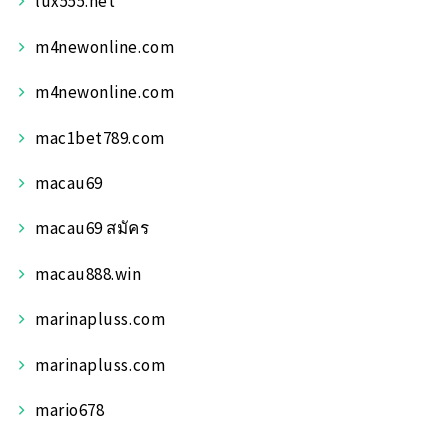
lux555.net
m4newonline.com
m4newonline.com
mac1bet789.com
macau69
macau69 สมัคร
macau888.win
marinapluss.com
marinapluss.com
mario678