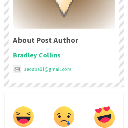
About Post Author
Bradley Collins
seoaba01@gmail.com