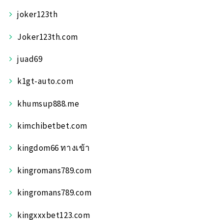
joker123th
Joker123th.com
juad69
k1gt-auto.com
khumsup888.me
kimchibetbet.com
kingdom66 ทางเข้า
kingromans789.com
kingromans789.com
kingxxxbet123.com