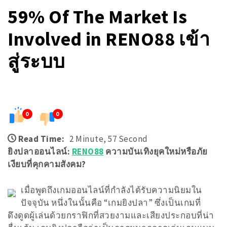
59% Of The Market Is
Involved in RENO88 เข้า
สู่ระบบ
0
0
Read Time:
2 Minute, 57 Second
ยิงปลาออนไลน์:
RENO88
ความบันเทิงยุคใหม่หรือภัย
เงียบที่คุกคามสังคม?
เมื่อพูดถึงเกมออนไลน์ที่กำลังได้รับความนิยมใน
ปัจจุบัน หนึ่งในนั้นคือ “เกมยิงปลา” ซึ่งเป็นเกมที่
ดึงดูดผู้เล่นด้วยกราฟิกที่สวยงามและเสียงประกอบที่น่า