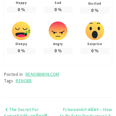
Happy
Sad
Excited
0
%
0
%
0
%
Sleepy
Angry
Surprise
0
%
0
%
0
%
Posted in
RENO88WIN.COM
Tags
RENO88
The Secret For
Fcharoenkit สมัคร – How
แนะแนว