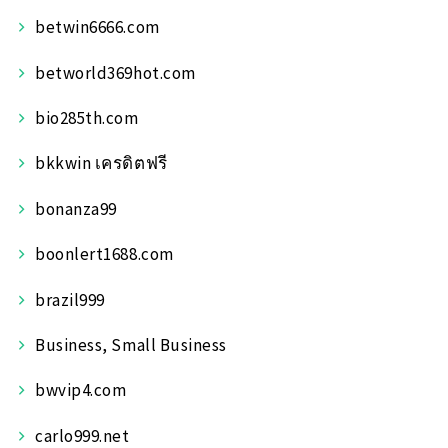
betwin6666.com
betworld369hot.com
bio285th.com
bkkwin เครดิตฟรี
bonanza99
boonlert1688.com
brazil999
Business, Small Business
bwvip4.com
carlo999.net