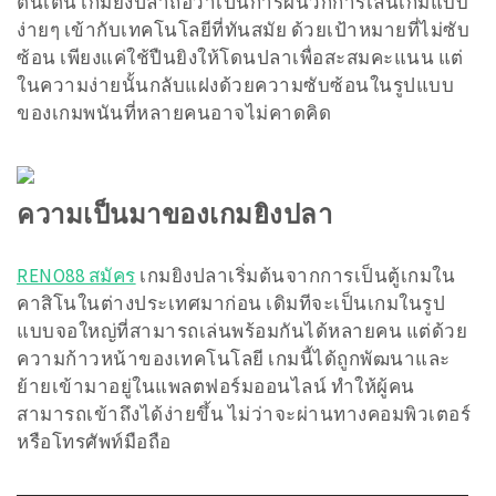
ตื่นเต้น เกมยิงปลาถือว่าเป็นการผนวกการเล่นเกมแบบ
ง่ายๆ เข้ากับเทคโนโลยีที่ทันสมัย ด้วยเป้าหมายที่ไม่ซับ
ซ้อน เพียงแค่ใช้ปืนยิงให้โดนปลาเพื่อสะสมคะแนน แต่
ในความง่ายนั้นกลับแฝงด้วยความซับซ้อนในรูปแบบ
ของเกมพนันที่หลายคนอาจไม่คาดคิด
ความเป็นมาของเกมยิงปลา
RENO88 สมัคร
เกมยิงปลาเริ่มต้นจากการเป็นตู้เกมใน
คาสิโนในต่างประเทศมาก่อน เดิมทีจะเป็นเกมในรูป
แบบจอใหญ่ที่สามารถเล่นพร้อมกันได้หลายคน แต่ด้วย
ความก้าวหน้าของเทคโนโลยี เกมนี้ได้ถูกพัฒนาและ
ย้ายเข้ามาอยู่ในแพลตฟอร์มออนไลน์ ทำให้ผู้คน
สามารถเข้าถึงได้ง่ายขึ้น ไม่ว่าจะผ่านทางคอมพิวเตอร์
หรือโทรศัพท์มือถือ