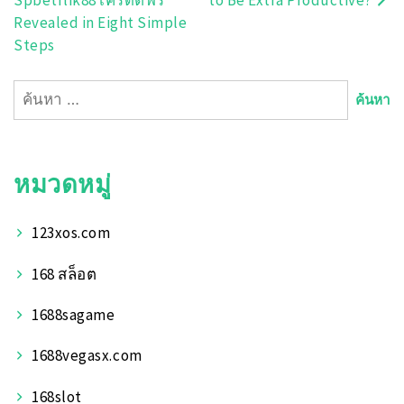
Spbetflik88 เครดิตฟรี
to Be Extra Productive?
เรื่อง
Revealed in Eight Simple
Steps
ค้นหา
สำหรับ:
หมวดหมู่
123xos.com
168 สล็อต
1688sagame
1688vegasx.com
168slot