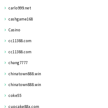
carlo999.net
cashgame168
Casino
cc11388.com
cc11388.com
chang7777
chinatown888.win
chinatown888.win
coke55
cupcake88x.com