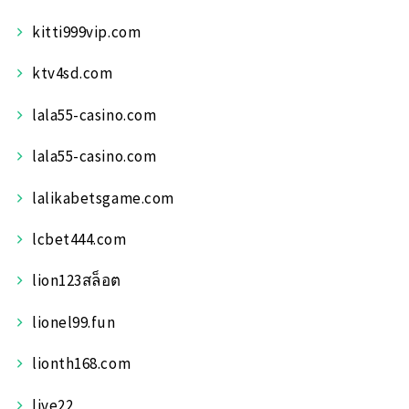
kitti999vip.com
ktv4sd.com
lala55-casino.com
lala55-casino.com
lalikabetsgame.com
lcbet444.com
lion123สล็อต
lionel99.fun
lionth168.com
live22