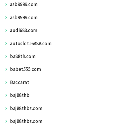
asb9999.com
asb9999.com
audi688.com
autoslot16888.com
ba88th.com
babet555.com
Baccarat
baj88thb
baj88thbz.com
baj88thbz.com