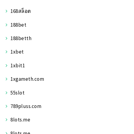
168สล็อต
188bet
188betth
1xbet
1xbit1
1xgameth.com
55slot
789pluss.com
8lots.me
8lots.me