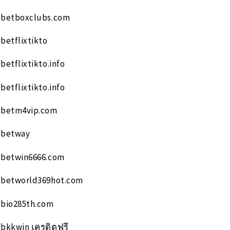
betboxclubs.com
betflixtikto
betflixtikto.info
betflixtikto.info
betm4vip.com
betway
betwin6666.com
betworld369hot.com
bio285th.com
bkkwin เครดิตฟรี