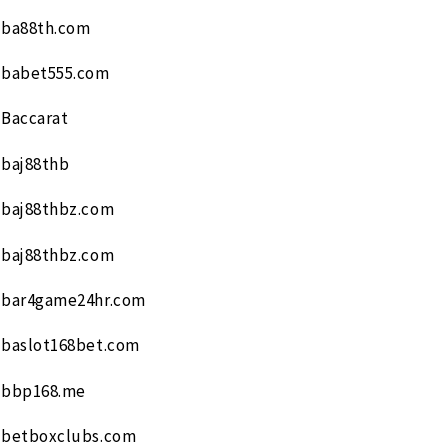
ba88th.com
babet555.com
Baccarat
baj88thb
baj88thbz.com
baj88thbz.com
bar4game24hr.com
baslot168bet.com
bbp168.me
betboxclubs.com