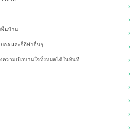
มพื้นบ้าน
ตบอล และก็กีฬาอื่นๆ
ถึงความเบิกบานใจทั้งหมดได้ในทันที