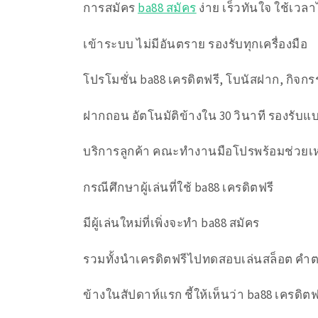
การสมัคร
ba88 สมัคร
ง่าย เร็วทันใจ ใช้เวลา
เข้าระบบ ไม่มีอันตราย รองรับทุกเครื่องมือ
โปรโมชั่น ba88 เครดิตฟรี, โบนัสฝาก, กิจก
ฝากถอน อัตโนมัติข้างใน 30 วินาที รองรับแ
บริการลูกค้า คณะทำงานมือโปรพร้อมช่วยเหล
กรณีศึกษาผู้เล่นที่ใช้ ba88 เครดิตฟรี
มีผู้เล่นใหม่ที่เพิ่งจะทำ ba88 สมัคร
รวมทั้งนำเครดิตฟรีไปทดสอบเล่นสล็อต คำต
ข้างในสัปดาห์แรก ชี้ให้เห็นว่า ba88 เครดิตฟ