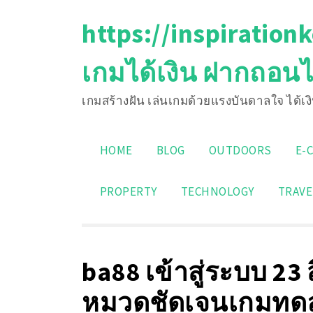
Skip
https://inspiration
to
content
เกมได้เงิน ฝากถอนไม
เกมสร้างฝัน เล่นเกมด้วยแรงบันดาลใจ ได้เงิ
HOME
BLOG
OUTDOORS
E-
PROPERTY
TECHNOLOGY
TRAVE
ba88 เข้าสู่ระบบ 2
หมวดชัดเจนเกมทดลอ