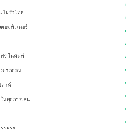
ไม่รั่วไหล
้งคอมพิวเตอร์
ตฟรี ในทันที
้องฝากก่อน
ปดาห์
าในทุกการเล่น
์สาวสวย