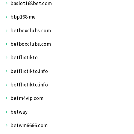
baslot168bet.com
bbp168.me
betboxclubs.com
betboxclubs.com
betflixtikto
betflixtikto.info
betflixtikto.info
betm4vip.com
betway
betwin6666.com