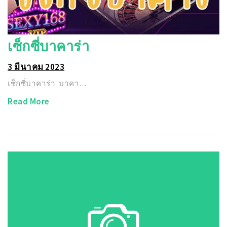
เซ็กซี่บาคาร่า
3 มีนาคม 2023
เซ็กซี่บาคาร่า บาคา…
Read More