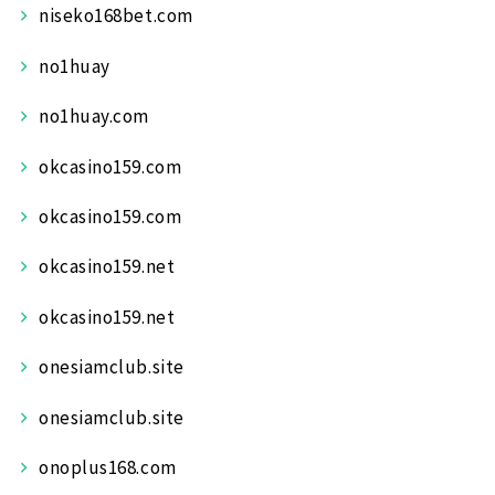
niseko168bet.com
no1huay
no1huay.com
okcasino159.com
okcasino159.com
okcasino159.net
okcasino159.net
onesiamclub.site
onesiamclub.site
onoplus168.com