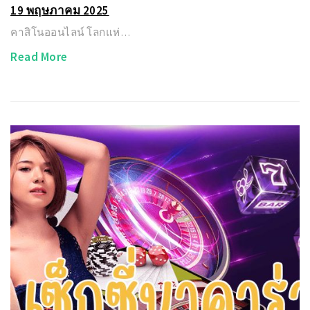
19 พฤษภาคม 2025
คาสิโนออนไลน์ โลกแห่…
Read More