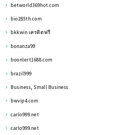
betworld369hot.com
bio285th.com
bkkwin เครดิตฟรี
bonanza99
boonlert1688.com
brazil999
Business, Small Business
bwvip4.com
carlo999.net
carlo999.net