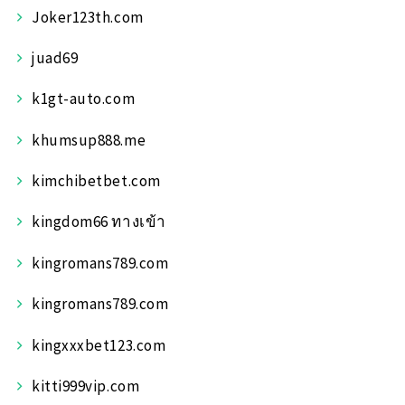
Joker123th.com
juad69
k1gt-auto.com
khumsup888.me
kimchibetbet.com
kingdom66 ทางเข้า
kingromans789.com
kingromans789.com
kingxxxbet123.com
kitti999vip.com