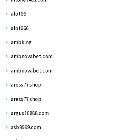
alot66
alot666
ambking
ambnovabet.com
ambnovabet.com
aress77.shop
aress77.shop
argus16888.com
asb9999.com