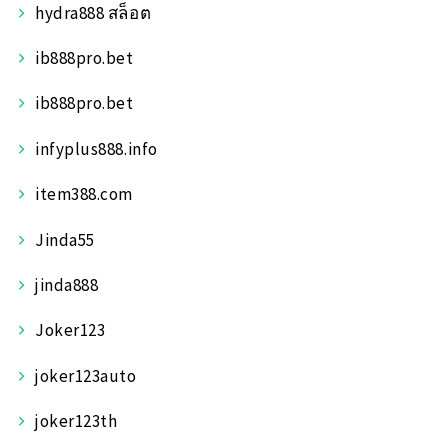
hydra888 สล็อต
ib888pro.bet
ib888pro.bet
infyplus888.info
item388.com
Jinda55
jinda888
Joker123
joker123auto
joker123th