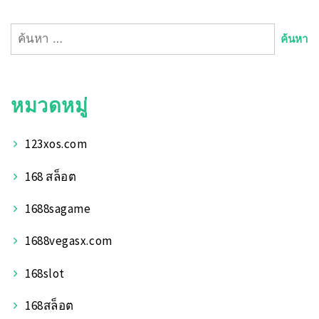
ค้นหา
สำหรับ:
หมวดหมู่
123xos.com
168 สล็อต
1688sagame
1688vegasx.com
168slot
168สล็อต