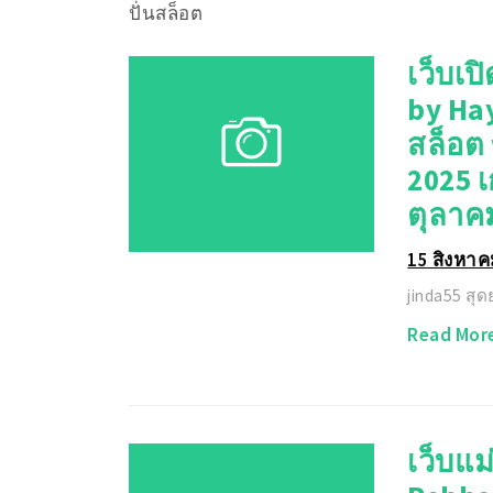
ปั่นสล็อต
เว็บเป
by Ha
สล็อต
2025 เ
ตุลาค
15 สิงหาค
jinda55 สุ
Read Mor
เว็บแม