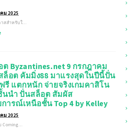
คม 2025
อกาสสำหรับใ…
e
ล็อต Byzantines.net 9 กรกฎาคม
นสล็อต คัมมิ่ง88 มาแรงสุดในปีนี้ปั่น
 ฟรี แตกหนัก จ่ายจริงเกมคาสิโน
ั้นนำ ปั่นสล็อต สัมผัส
ารณ์เหนือชั้น Top 4 by Kelley
คม 2025
กับ Coming…