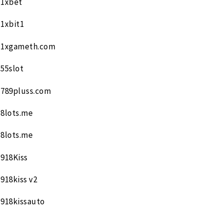
1xbet
1xbit1
1xgameth.com
55slot
789pluss.com
8lots.me
8lots.me
918Kiss
918kiss v2
918kissauto