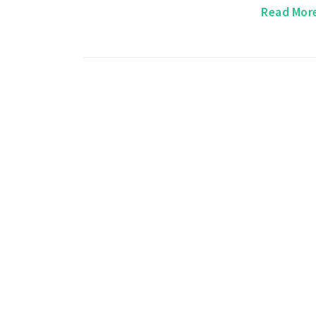
Read Mor