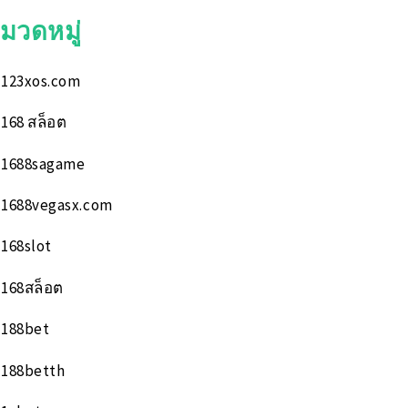
มวดหมู่
123xos.com
168 สล็อต
1688sagame
1688vegasx.com
168slot
168สล็อต
188bet
188betth