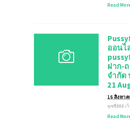
Read Mor
Pussy
ออนไลน
pussy
ฝาก-ถอ
จำกัด 
21 Au
16 สิงหาค
พุซซี่888 
Read Mor