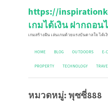
Skip
https://inspiration
to
content
เกมได้เงิน ฝากถอนไม
เกมสร้างฝัน เล่นเกมด้วยแรงบันดาลใจ ได้เงิ
HOME
BLOG
OUTDOORS
E-
PROPERTY
TECHNOLOGY
TRAVE
หมวดหมู่:
พุซซี่888