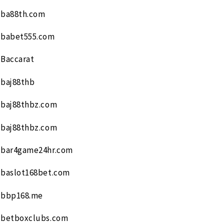
ba88th.com
babet555.com
Baccarat
baj88thb
baj88thbz.com
baj88thbz.com
bar4game24hr.com
baslot168bet.com
bbp168.me
betboxclubs.com