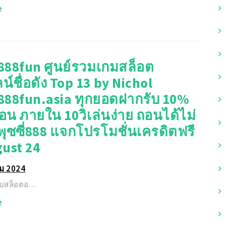
e
888fun ศูนย์รวมเกมสล็อต
์ชื่อดัง Top 13 by Nichol
888fun.asia ทุกยอดฝากรับ 10%
น ภายใน 10วิเล่นง่าย ถอนได้ไม่
พุซซี่888 แจกโปรโมชั่นเครดิตฟรี
gust 24
ม 2024
เว็บสล็อตอ…
e