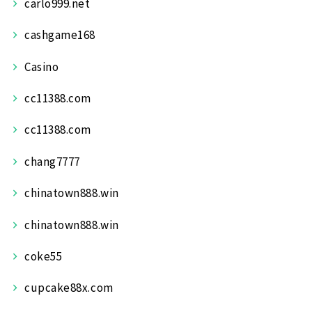
carlo999.net
cashgame168
Casino
cc11388.com
cc11388.com
chang7777
chinatown888.win
chinatown888.win
coke55
cupcake88x.com