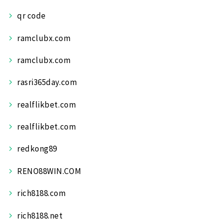
qr code
ramclubx.com
ramclubx.com
rasri365day.com
realflikbet.com
realflikbet.com
redkong89
RENO88WIN.COM
rich8188.com
rich8188.net