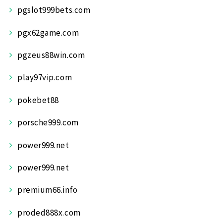
pgslot999bets.com
pgx62game.com
pgzeus88win.com
play97vip.com
pokebet88
porsche999.com
power999.net
power999.net
premium66.info
proded888x.com