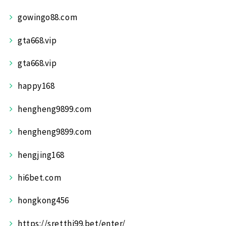
gowingo88.com
gta668.vip
gta668.vip
happy168
hengheng9899.com
hengheng9899.com
hengjing168
hi6bet.com
hongkong456
https://sretthi99.bet/enter/