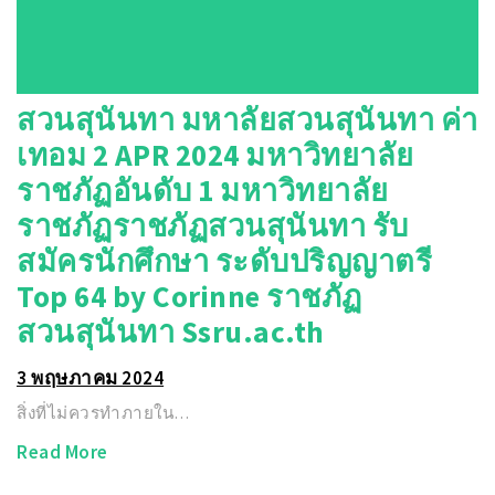
สวนสุนันทา มหาลัยสวนสุนันทา ค่า
เทอม 2 APR 2024 มหาวิทยาลัย
ราชภัฏอันดับ 1 มหาวิทยาลัย
ราชภัฏราชภัฏสวนสุนันทา รับ
สมัครนักศึกษา ระดับปริญญาตรี
Top 64 by Corinne ราชภัฏ
สวนสุนันทา Ssru.ac.th
3 พฤษภาคม 2024
สิ่งที่ไม่ควรทำภายใน…
Read More