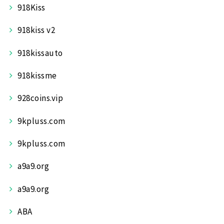
918Kiss
918kiss v2
918kissauto
918kissme
928coins.vip
9kpluss.com
9kpluss.com
a9a9.org
a9a9.org
ABA