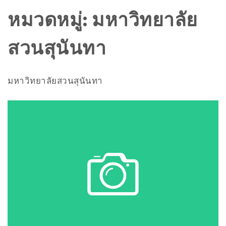
หมวดหมู่:
มหาวิทยาลัย
สวนสุนันทา
มหาวิทยาลัยสวนสุนันทา