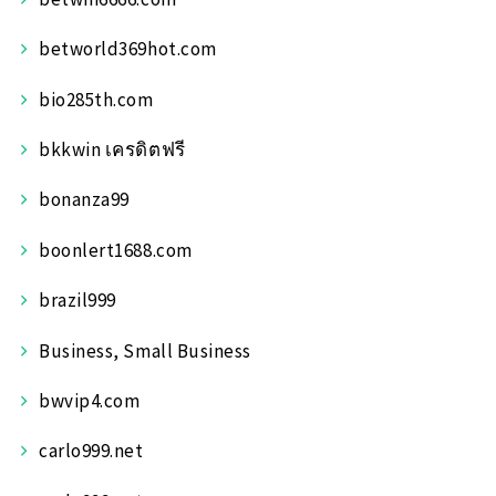
betworld369hot.com
bio285th.com
bkkwin เครดิตฟรี
bonanza99
boonlert1688.com
brazil999
Business, Small Business
bwvip4.com
carlo999.net