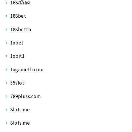
168สล็อต
188bet
188betth
1xbet
1xbit1
1xgameth.com
55slot
789pluss.com
8lots.me
8lots.me