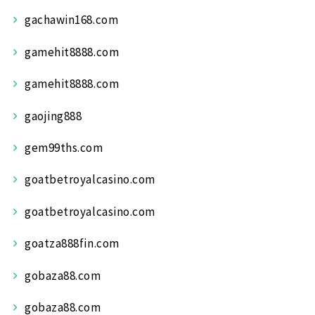
gachawin168.com
gamehit8888.com
gamehit8888.com
gaojing888
gem99ths.com
goatbetroyalcasino.com
goatbetroyalcasino.com
goatza888fin.com
gobaza88.com
gobaza88.com