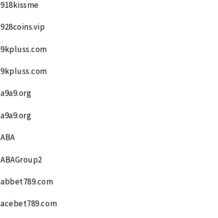
918kissme
928coins.vip
9kpluss.com
9kpluss.com
a9a9.org
a9a9.org
ABA
ABAGroup2
abbet789.com
acebet789.com