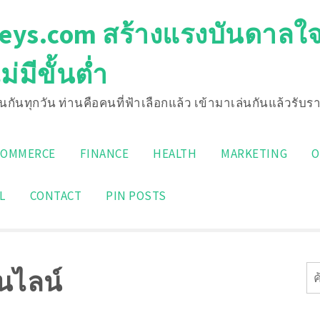
keys.com สร้างแรงบันดาลใจ
่มีขั้นต่ำ
นกันทุกวัน ท่านคือคนที่ฟ้าเลือกแล้ว เข้ามาเล่นกันแล้วรับ
Search
for:
COMMERCE
FINANCE
HEALTH
MARKETING
O
L
CONTACT
PIN POSTS
ค้
นไลน์
สำ