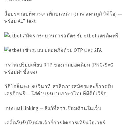
สื่อประกอบที่ควรจะเพิ่มบนหน้า (ภาพ แผนภูมิ วิดีโอ) —
พร้อม ALT text
กราฟเปรียบเทียบ RTP ของเกมยอดนิยม (PNG/SVG
พร้อมคำชี้แจง)
วิดีโอสั้น 60–90 วินาที: สาธิตการสมัครและก็การรับ
เครดิตฟรี — ใส่คำบรรยายภาษาไทยที่มีคีย์เวิร์ด
Internal linking — ลิงก์ที่ควรเชื่อมด้านในเว็บ
เคล็ดลับรับโบนัสแล้วก็การจัดการเทิร์นโอเวอร์