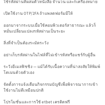
ใช้รหัสผ่านที่ผสมตัวหนังสือ จำนวน และก็เครื่องหมาย
เปิดใช้งาน OTP/2FA ถ้าแพลตฟอร์มมีให้
ออกมาจากระบบเมื่อใช้คอมพิวเตอร์สาธารณะ แล้วก็
หมั่นเปลี่ยนแปลงรหัสผ่านเป็นระยะ
สิ่งที่จำเป็นต้องระมัดระวัง
อย่าเก็บรหัสผ่านในไฟล์ที่ไม่เข้ารหัสหรือแชร์กับผู้อื่น
ระวังอีเมลฟิชชิง — แม้ได้รับเนื้อความที่น่าสงสัยให้พิมพ์
โดเมนด้วยตัวเอง
จัดตั้งการแจ้งเตือนกิจกรรมบัญชีเพื่อพิจารณาการเข้า
ใช้งานไม่ดีเหมือนปกติ
โปรโมชั่นและการใช้ etbet เครดิตฟรี