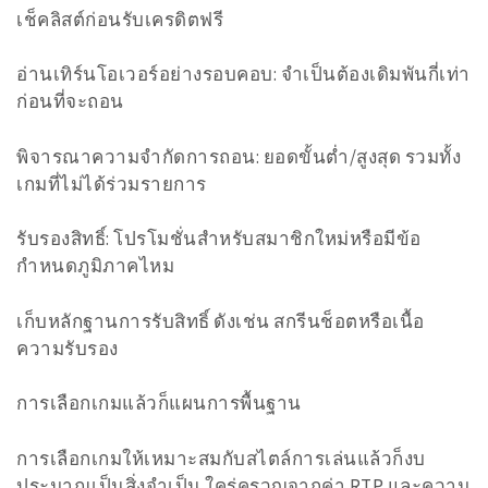
เช็คลิสต์ก่อนรับเครดิตฟรี
อ่านเทิร์นโอเวอร์อย่างรอบคอบ: จำเป็นต้องเดิมพันกี่เท่า
ก่อนที่จะถอน
พิจารณาความจำกัดการถอน: ยอดขั้นต่ำ/สูงสุด รวมทั้ง
เกมที่ไม่ได้ร่วมรายการ
รับรองสิทธิ์: โปรโมชั่นสำหรับสมาชิกใหม่หรือมีข้อ
กำหนดภูมิภาคไหม
เก็บหลักฐานการรับสิทธิ์ ดังเช่น สกรีนช็อตหรือเนื้อ
ความรับรอง
การเลือกเกมแล้วก็แผนการพื้นฐาน
การเลือกเกมให้เหมาะสมกับสไตล์การเล่นแล้วก็งบ
ประมาณเป็นสิ่งจำเป็น ใคร่ครวญจากค่า RTP และความ