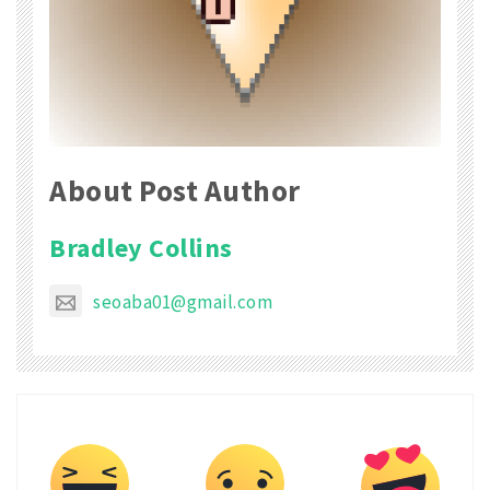
About Post Author
Bradley Collins
seoaba01@gmail.com