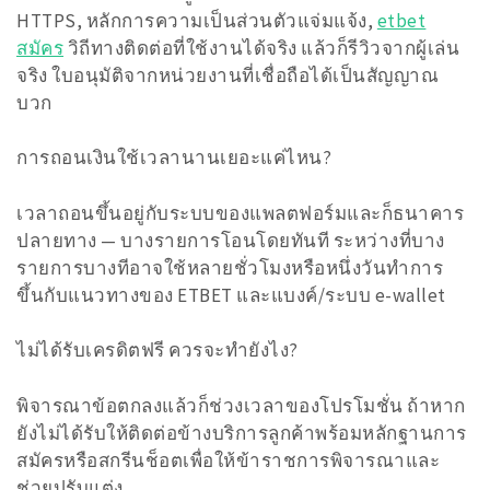
HTTPS, หลักการความเป็นส่วนตัวแจ่มแจ้ง,
etbet
สมัคร
วิถีทางติดต่อที่ใช้งานได้จริง แล้วก็รีวิวจากผู้เล่น
จริง ใบอนุมัติจากหน่วยงานที่เชื่อถือได้เป็นสัญญาณ
บวก
การถอนเงินใช้เวลานานเยอะแค่ไหน?
เวลาถอนขึ้นอยู่กับระบบของแพลตฟอร์มและก็ธนาคาร
ปลายทาง — บางรายการโอนโดยทันที ระหว่างที่บาง
รายการบางทีอาจใช้หลายชั่วโมงหรือหนึ่งวันทำการ
ขึ้นกับแนวทางของ ETBET และแบงค์/ระบบ e-wallet
ไม่ได้รับเครดิตฟรี ควรจะทำยังไง?
พิจารณาข้อตกลงแล้วก็ช่วงเวลาของโปรโมชั่น ถ้าหาก
ยังไม่ได้รับให้ติดต่อข้างบริการลูกค้าพร้อมหลักฐานการ
สมัครหรือสกรีนช็อตเพื่อให้ข้าราชการพิจารณาและ
ช่วยปรับแต่ง