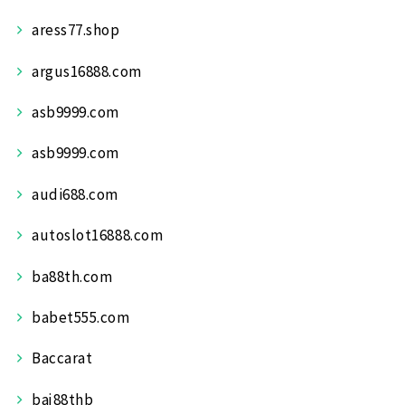
aress77.shop
argus16888.com
asb9999.com
asb9999.com
audi688.com
autoslot16888.com
ba88th.com
babet555.com
Baccarat
baj88thb