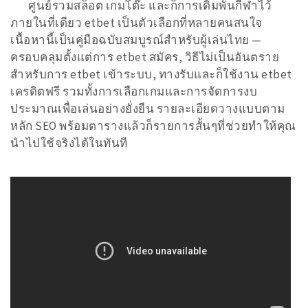
ศูนย์รวมสล็อต เกมโต๊ะ และก็การเดิมพันกีฬาไว้
ภายในที่เดียว etbet เป็นตัวเลือกที่หลายคนสนใจ
เนื้อหานี้เป็นคู่มือฉบับสมบูรณ์สำหรับผู้เล่นไทย —
ครอบคลุมตั้งแต่การ etbet สมัคร, วิธีไม่เป็นอันตราย
สำหรับการ etbet เข้าระบบ, ทางรับและก็ใช้งาน etbet
เครดิตฟรี รวมทั้งการเลือกเกมและการจัดการงบ
ประมาณเพื่อเล่นอย่างยั่งยืน รายละเอียดวางแบบตาม
หลัก SEO พร้อมตารางแล้วก็รายการสั้นๆที่ช่วยทำให้คุณ
นำไปใช้จริงได้ในทันที