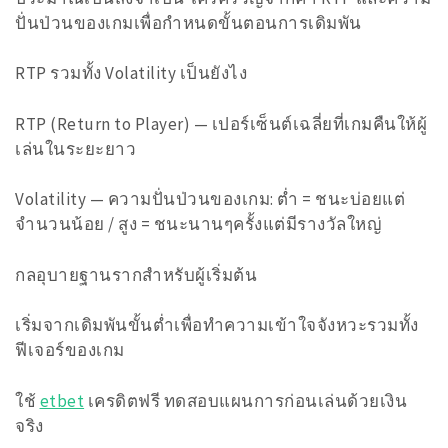
ปั่นป่วนของเกมเพื่อกำหนดขั้นตอนการเดิมพัน
RTP รวมทั้ง Volatility เป็นยังไง
RTP (Return to Player) — เปอร์เซ็นต์เฉลี่ยที่เกมคืนให้ผู้
เล่นในระยะยาว
Volatility — ความปั่นป่วนของเกม: ต่ำ = ชนะบ่อยแต่
จำนวนน้อย / สูง = ชนะนานๆครั้งแต่มีรางวัลใหญ่
กลอุบายฐานรากสำหรับผู้เริ่มต้น
เริ่มจากเดิมพันขั้นต่ำเพื่อทำความเข้าใจจังหวะรวมทั้ง
ฟีเจอร์ของเกม
ใช้
etbet
เครดิตฟรี ทดสอบแผนการก่อนเล่นด้วยเงิน
จริง