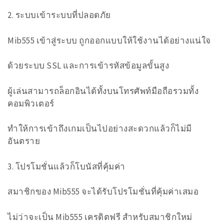
2. ระบบเข้าระบบที่ปลอดภัย
Mib555 เข้าสู่ระบบ ถูกออกแบบให้ใช้งานได้อย่างแน่ใจ
ด้วยระบบ SSL และการเข้ารหัสข้อมูลขั้นสูง
ผู้เล่นสามารถล็อกอินได้ทั้งบนโทรศัพท์มือถือรวมทั้ง
คอมพิวเตอร์
ทำให้การเข้าถึงเกมเป็นไปอย่างสะดวกแล้วก็ไม่มี
อันตราย
3. โปรโมชั่นแล้วก็โบนัสที่คุ้มค่า
สมาชิกของ Mib555 จะได้รับโปรโมชั่นที่คุ้มค่าเสมอ
ไม่ว่าจะเป็น Mib555 เครดิตฟรี สำหรับสมาชิกใหม่