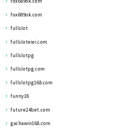
fox689ok.com
fox689ok.com
fullslot
fullsloteiei.com
fullslotpg
fullslotpg.com
fullslotpg168.com
funny18
future24bet.com
gachawin168.com