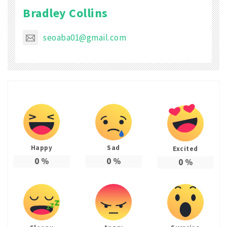
Bradley Collins
seoaba01@gmail.com
Happy
Sad
Excited
0
%
0
%
0
%