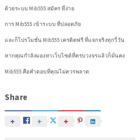
ด้วยระบบ Mib555 สมัคร ที่ง่าย
การ Mib555 เข้าระบบ ที่ปลอดภัย
และก็โปรโมชั่น Mib555 เครดิตฟรี ที่แจกจริงทุกวี่วัน
หากคุณกำลังมองหาเว็บไซต์ที่ครบวงจรแล้วก็มั่นคง
Mib555 คือคำตอบที่คุณไม่ควรพลาด
Share