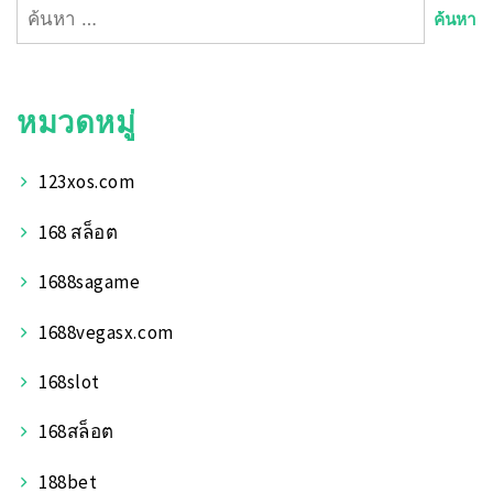
ค้นหา
สำหรับ:
หมวดหมู่
123xos.com
168 สล็อต
1688sagame
1688vegasx.com
168slot
168สล็อต
188bet