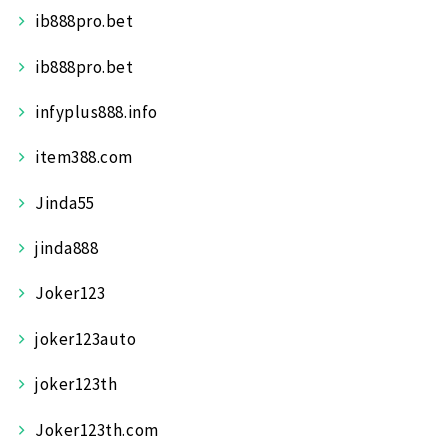
ib888pro.bet
ib888pro.bet
infyplus888.info
item388.com
Jinda55
jinda888
Joker123
joker123auto
joker123th
Joker123th.com