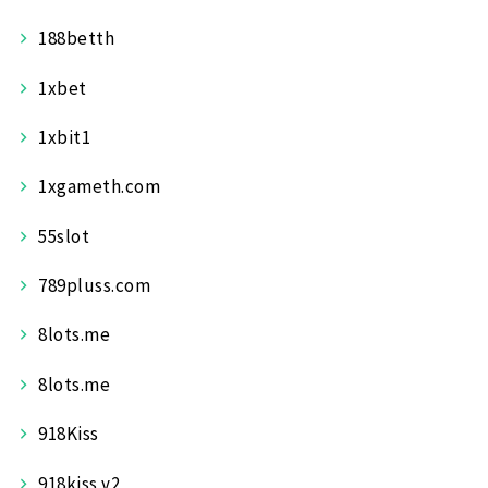
188betth
1xbet
1xbit1
1xgameth.com
55slot
789pluss.com
8lots.me
8lots.me
918Kiss
918kiss v2