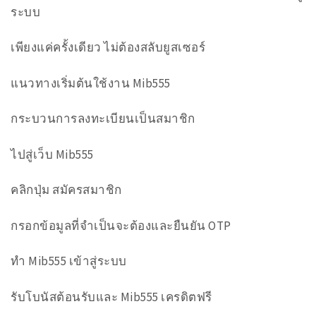
ระบบ
เพียงแค่ครั้งเดียว ไม่ต้องสลับยูสเซอร์
แนวทางเริ่มต้นใช้งาน Mib555
กระบวนการลงทะเบียนเป็นสมาชิก
ไปสู่เว็บ Mib555
คลิกปุ่ม สมัครสมาชิก
กรอกข้อมูลที่จำเป็นจะต้องและยืนยัน OTP
ทำ Mib555 เข้าสู่ระบบ
รับโบนัสต้อนรับและ Mib555 เครดิตฟรี