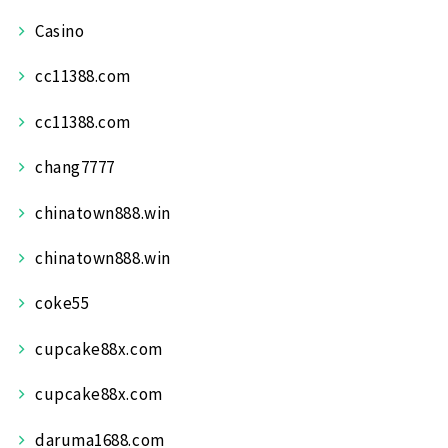
Casino
cc11388.com
cc11388.com
chang7777
chinatown888.win
chinatown888.win
coke55
cupcake88x.com
cupcake88x.com
daruma1688.com