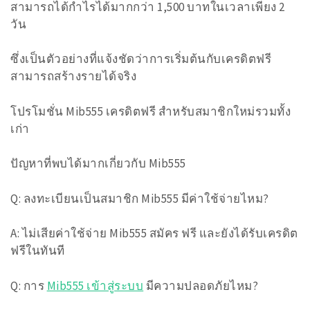
สามารถได้กำไรได้มากกว่า 1,500 บาทในเวลาเพียง 2
วัน
ซึ่งเป็นตัวอย่างที่แจ้งชัดว่าการเริ่มต้นกับเครดิตฟรี
สามารถสร้างรายได้จริง
โปรโมชั่น Mib555 เครดิตฟรี สำหรับสมาชิกใหม่รวมทั้ง
เก่า
ปัญหาที่พบได้มากเกี่ยวกับ Mib555
Q: ลงทะเบียนเป็นสมาชิก Mib555 มีค่าใช้จ่ายไหม?
A: ไม่เสียค่าใช้จ่าย Mib555 สมัคร ฟรี และยังได้รับเครดิต
ฟรีในทันที
Q: การ
Mib555 เข้าสู่ระบบ
มีความปลอดภัยไหม?