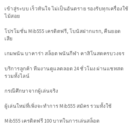
เข้าสู่ระบบ เร็วทันใจ ไม่เป็นอันตราย รองรับทุกเครื่องใช้
ไม้สอย
โปรโมชั่น Mib555 เครดิตฟรี, โบนัสฝากแรก, คืนยอด
เสีย
เกมพนัน บาคาร่า สล็อต พนันกีฬา คาสิโนสดครบวงจร
บริการลูกค้า ทีมงานดูแลตลอด 24 ชั่วโมง ผ่านแชทสด
รวมทั้งไลน์
กรณีศึกษาจากผู้เล่นจริง
ผู้เล่นใหม่ที่เพิ่งจะทำการ Mib555 สมัคร รวมทั้งใช้
Mib555 เครดิตฟรี 100 บาทในการเล่นสล็อต