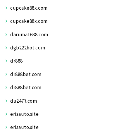
cupcake88x.com
cupcake88x.com
daruma1688.com
dgb222hot.com
dr888
dr888bet.com
dr888bet.com
du2477.com
erisauto.site
erisauto.site