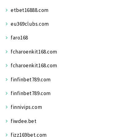
etbet16888.com
eu369clubs.com
faro168
fcharoenkit168.com
fcharoenkit168.com
finfinbet789.com
finfinbet789.com
finnivips.com
fiwdee.bet
fizz169bet.com