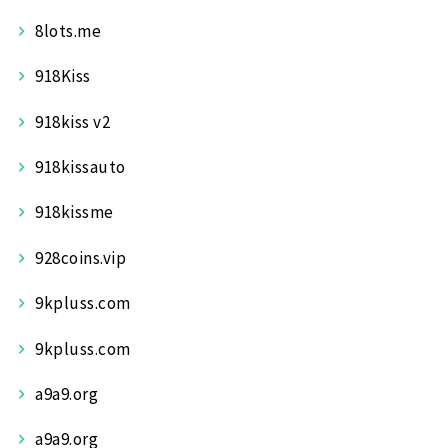
8lots.me
918Kiss
918kiss v2
918kissauto
918kissme
928coins.vip
9kpluss.com
9kpluss.com
a9a9.org
a9a9.org