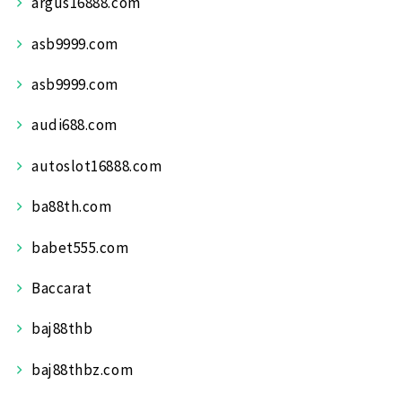
argus16888.com
asb9999.com
asb9999.com
audi688.com
autoslot16888.com
ba88th.com
babet555.com
Baccarat
baj88thb
baj88thbz.com