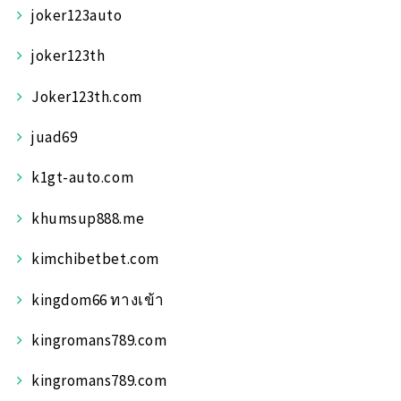
joker123auto
joker123th
Joker123th.com
juad69
k1gt-auto.com
khumsup888.me
kimchibetbet.com
kingdom66 ทางเข้า
kingromans789.com
kingromans789.com