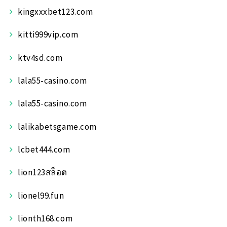
kingxxxbet123.com
kitti999vip.com
ktv4sd.com
lala55-casino.com
lala55-casino.com
lalikabetsgame.com
lcbet444.com
lion123สล็อต
lionel99.fun
lionth168.com