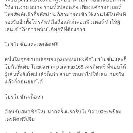
ใช้งานง่าย สบาย รวมทั้งปลอดภัย เพียงแค่กรอกเบอร์
โทรศัพท์แล้วก็รหัสผ่าน ก็สามารถเข้าใช้งานได้ในทันที
รองรับอีกทั้งโทรศัพท์มือถือแล้วก็คอมพิวเตอร์ ทำให้ผู้
เล่นเข้าถึงการพนันได้ทุกที่ที่ต้องการ
โปรโมชั่นและเครดิตฟรี
หนึ่งในจุดขายหลักของ paramax168 คือโปรโมชั่นและก็
โบนัสพิเศษ โดยเฉพาะ paramax168 เครดิตฟรี ที่มอบให้
ผู้เล่นทั้งยังใหม่แล้วก็เก่า สามารถเอาไปใช้เล่นเกมจริง
แล้วก็ถอนออกได้
โปรโมชั่น เนื้อหา
ต้อนรับสมาชิกใหม่ ฝากครั้งแรกรับโบนัส 100% พร้อม
เครดิตฟรีเพิ่ม