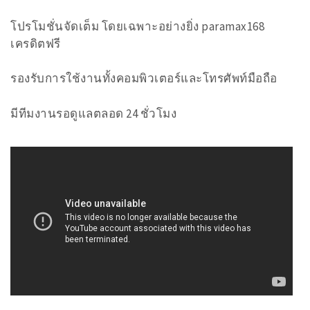
โปรโมชั่นจัดเต็ม โดยเฉพาะอย่างยิ่ง paramax168
เครดิตฟรี
รองรับการใช้งานทั้งคอมพิวเตอร์และโทรศัพท์มือถือ
มีทีมงานรอดูแลตลอด 24 ชั่วโมง