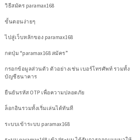
วิธีสมัคร paramax168
ขั้นตอนง่ายๆ
ไปสู่เว็บหลักของ paramax168
กดปุ่ม “paramax168 สมัคร”
กรอกข้อมูลส่วนตัว ตัวอย่างเช่น เบอร์โทรศัพท์ รวมทั้ง
บัญชีธนาคาร
ยืนยันรหัส OTP เพื่อความปลอดภัย
ล็อกอินรวมทั้งเริ่มเล่นได้ทันที
ระบบเข้าระบบ paramax168
ระบบ paramax168 เข้าสู่ระบบ ได้รับการออกแบบมาให้