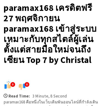
paramax168 เครดิตฟรี
27 พฤศจิกายน
paramax168 เข้าสู่ระบบ
เหมาะกับทุกสไตล์ผู้เล่น
ตั้งแต่สายมือใหม่จนถึง
เซียน Top 7 by Christal
0
0
Read Time:
3 Minute, 8 Second
paramax168 คือหนึ่งในเว็บเดิมพันออนไลน์ที่กำลังเดิน