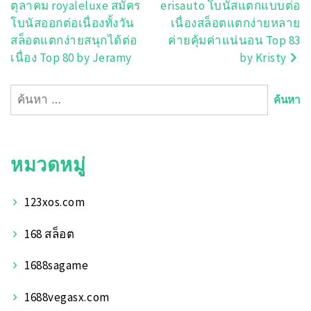
ตุลาคม royaleluxe สมัคร
erisauto โบนัสแตกแบบต่อ
เรื่อง
โบนัสออกต่อเนื่องทั้งวัน
เนื่องสล็อตแตกง่ายหลาย
สล็อตแตกง่ายสนุกได้ต่อ
ค่ายคุ้มค่าแน่นอน Top 83
เนื่อง Top 80 by Jeramy
by Kristy
ค้นหา
สำหรับ:
หมวดหมู่
123xos.com
168 สล็อต
1688sagame
1688vegasx.com