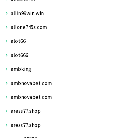
allin99win.win
allone745s.com
alot66
alot666
ambking
ambnovabet.com
ambnovabet.com
aress77.shop
aress77.shop