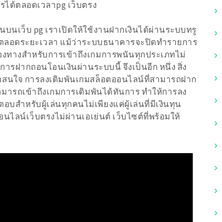
รได้ตลอดเวลาpg เว็บตรง
นเว็บ pg เราเปิดให้ใช้งานฝากเงินได้ผ่านระบบทรู
ได้ตลอดระยะเวลา แม้ว่าระบบธนาคารจะปิดทำรายการ
ช่องทางสำหรับการเข้าถึงเกมการพนันทุกประเภทไม่
การฝากถอนโอนเงินผ่านระบบนี้ จึงเป็นอีก หนึ่ง สิ่ง
่าสนใจ การลงเดิมพันเกมสล็อตออนไลน์ที่สามารถฝาก
มารถเข้าถึงเกมการเดิมพันได้ทันการ ทำให้การลง
สำหรับผู้เล่นทุกคนไม่เพียงแค่ผู้เล่นที่มีเงินทุน
ไลน์เว็บตรงไม่ผ่านเอเย่นต์ เว็บไซต์ที่พร้อมให้