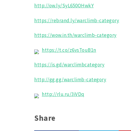
http://ow.ly/SyL650OHwkY
https://rebrand.ly/warclimb-category
https://wow.in.th/warclimb-category
https://t.co/z6vsTouB1n
https://is.gd/warclimbcategory
http://gg.gg/warclimb-category
http://rlu.ru/3iVDq
Share