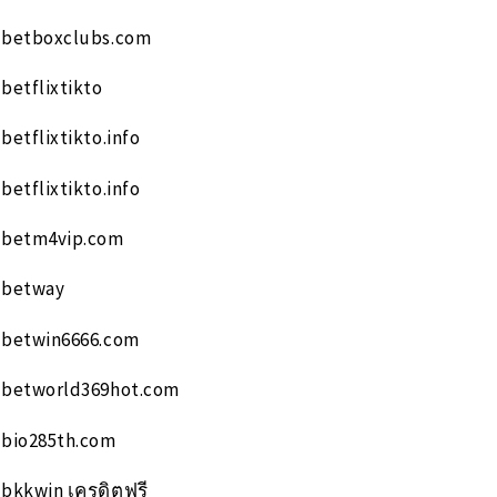
betboxclubs.com
betflixtikto
betflixtikto.info
betflixtikto.info
betm4vip.com
betway
betwin6666.com
betworld369hot.com
bio285th.com
bkkwin เครดิตฟรี