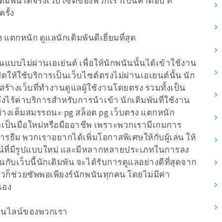
ดิมพันได้จริงเว็บไซต์ของพวกเราเป็นคำตอบ ที่
รั้ง
 แตกหนัก ดูแลนักเดิมพันดีเยี่ยมที่สุด
แบบไม่ผ่านเอเย่นต์ เพื่อให้นักพนันนั้นได้เข้าใช้งาน
ปิดให้ใช้บริการเป็นเว็บไซต์ตรงไม่ผ่านเอเยนต์นั้น นัก
ู้สร้างเว็บที่ทำงานดูแลผู้ใช้งานโดยตรง รวมทั้งเป็น
งไร้ค่าบริการสำหรับการนำเข้า นักเดิมพันที่ใช้งาน
่างเต็มสมรรถนะ pg สล็อต pg เว็บตรง แตกหนัก
ะเป็นมือใหม่หรือมืออาชีพ เพราะพวกเรามีเกมการ
ธีม พวกเราอยากได้เพิ่มโอกาสพิเศษให้กับผู้เล่น ให้
ที่มีรูปแบบใหม่ และมีหลากหลายประเภทในการลง
บเว็บนี้นักเดิมพัน จะได้รับการดูแลอย่างดีที่สุดจาก
ก็ช่วยซัพพอเพียงร์นักพนันทุกคน โดยไม่มีค่า
นเอง
บออนไลน์ของพวกเรา