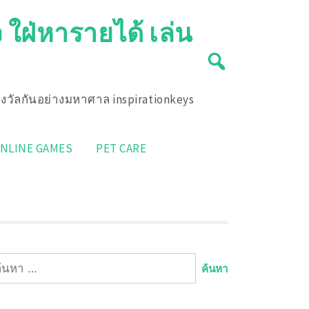
 ใฝ่หารายได้ เล่น
รางวัลกันอย่างมหาศาล inspirationkeys
NLINE GAMES
PET CARE
นหา
หรับ: