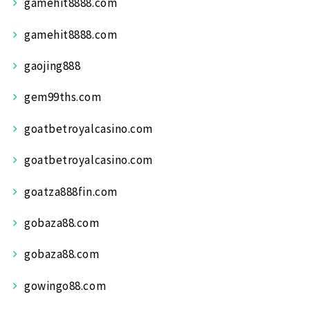
gamehit8888.com
gamehit8888.com
gaojing888
gem99ths.com
goatbetroyalcasino.com
goatbetroyalcasino.com
goatza888fin.com
gobaza88.com
gobaza88.com
gowingo88.com