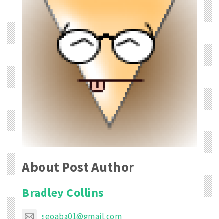
About Post Author
Bradley Collins
seoaba01@gmail.com