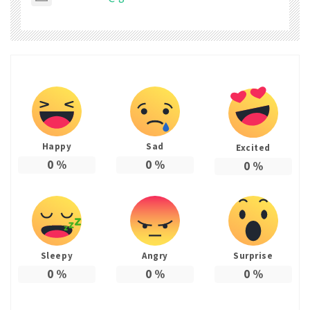
Happy
Sad
Excited
0
%
0
%
0
%
Sleepy
Angry
Surprise
0
%
0
%
0
%