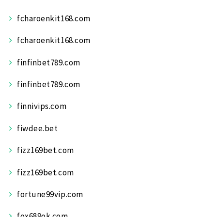
fcharoenkit168.com
fcharoenkit168.com
finfinbet789.com
finfinbet789.com
finnivips.com
fiwdee.bet
fizz169bet.com
fizz169bet.com
fortune99vip.com
fox689ok.com