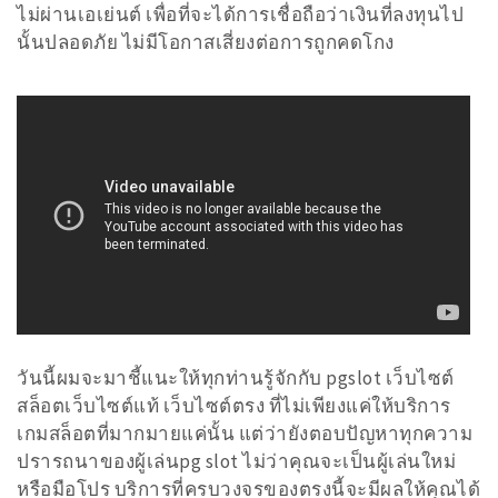
ไม่ผ่านเอเย่นต์ เพื่อที่จะได้การเชื่อถือว่าเงินที่ลงทุนไป
นั้นปลอดภัย ไม่มีโอกาสเสี่ยงต่อการถูกคดโกง
วันนี้ผมจะมาชี้แนะให้ทุกท่านรู้จักกับ pgslot เว็บไซต์
สล็อตเว็บไซต์แท้ เว็บไซต์ตรง ที่ไม่เพียงแค่ให้บริการ
เกมสล็อตที่มากมายแค่นั้น แต่ว่ายังตอบปัญหาทุกความ
ปรารถนาของผู้เล่นpg slot ไม่ว่าคุณจะเป็นผู้เล่นใหม่
หรือมือโปร บริการที่ครบวงจรของตรงนี้จะมีผลให้คุณได้