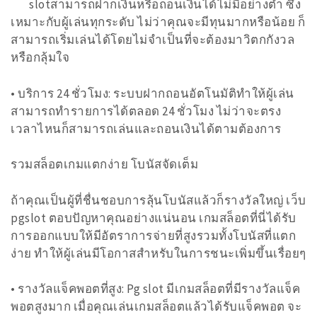
slotสามารถฝากเงินหรือถอนเงินได้ไม่มีอย่างต่ำ ซึ่ง
เหมาะกับผู้เล่นทุกระดับ ไม่ว่าคุณจะมีทุนมากหรือน้อย ก็
สามารถเริ่มเล่นได้โดยไม่จำเป็นที่จะต้องมาวิตกกังวล
หรือกลุ้มใจ
• บริการ 24 ชั่วโมง: ระบบฝากถอนอัตโนมัติทำให้ผู้เล่น
สามารถทำรายการได้ตลอด 24 ชั่วโมง ไม่ว่าจะตรง
เวลาไหนก็สามารถเล่นและถอนเงินได้ตามต้องการ
รวมสล็อตเกมแตกง่าย โบนัสจัดเต็ม
ถ้าคุณเป็นผู้ที่ชื่นชอบการลุ้นโบนัสแล้วก็รางวัลใหญ่ เว็บ
pgslot ตอบปัญหาคุณอย่างแน่นอน เกมสล็อตที่นี่ได้รับ
การออกแบบให้มีอัตราการจ่ายที่สูงรวมทั้งโบนัสที่แตก
ง่าย ทำให้ผู้เล่นมีโอกาสสำหรับในการชนะเพิ่มขึ้นเรื่อยๆ
• รางวัลแจ็คพอตที่สูง: Pg slot มีเกมสล็อตที่มีรางวัลแจ็ค
พอตสูงมาก เมื่อคุณเล่นเกมสล็อตแล้วได้รับแจ็คพอต จะ