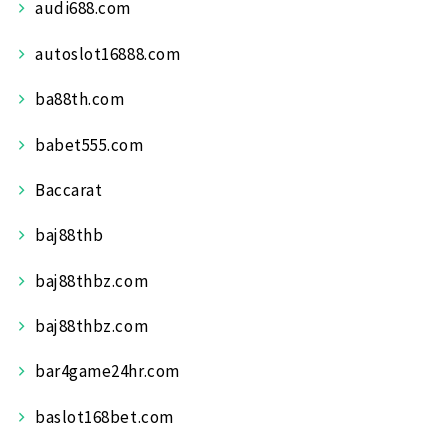
audi688.com
autoslot16888.com
ba88th.com
babet555.com
Baccarat
baj88thb
baj88thbz.com
baj88thbz.com
bar4game24hr.com
baslot168bet.com