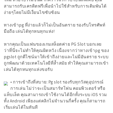
สามารถรับเครดิตฟรีเพื่อนำไปใช้สำหรับการเดิมพันได้
ง่ายๆโดยไม่มีเงื่อนไขซับซ้อน
ทางเข้าpg ที่ง่ายแล้วก็ไม่เป็นอันตราย รองรับโทรศัพท์
มือถือ เล่นได้ทุกหนทุกแห่ง!
หากคุณเป็นแฟนของเกมสล็อตค่าย PG Slot บอกเลย
ว่าที่นี่จะไม่ทำให้คุณผิดหวัง เนื่องจากว่าทางเข้าpg ของ
pgslot ถูกดีไซน์มาให้เข้าถึงง่ายและไม่มีอันตราย ระบบ
ถูกพัฒนาด้วยเทคโนโลยีที่ล้ำสมัย ทำให้คุณสามารถเข้า
เล่นได้ทุกหนทุกแห่งขอรับ
• การเข้าถึงที่สบาย: Pg slot รองรับทุกวัสดุอุปกรณ์
การเล่น ไม่ว่าจะเป็นสมาร์ทโฟน คอมพิวเตอร์ หรือ
แท็บเล็ต คุณสามารถเข้าใช้งานได้อีกทั้งระบบ iOS รวม
ทั้ง Android เพียงแต่คลิกไม่จำนวนกี่ครั้ง คุณก็สามารถ
เริ่มเล่นได้ในทันที