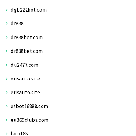
dgb222hot.com
dr888
dr888bet.com
dr888bet.com
du2477.com
erisauto.site
erisauto.site
etbet16888.com
eu369clubs.com
faro168