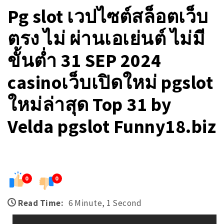
Pg slot เวปไซต์สล็อตเว็บ
ตรง ไม่ ผ่านเอเย่นต์ ไม่มี
ขั้นต่ำ 31 SEP 2024
casinoเว็บเปิดใหม่ pgslot
ใหม่ล่าสุด Top 31 by
Velda pgslot Funny18.biz
0
0
Read Time:
6 Minute, 1 Second