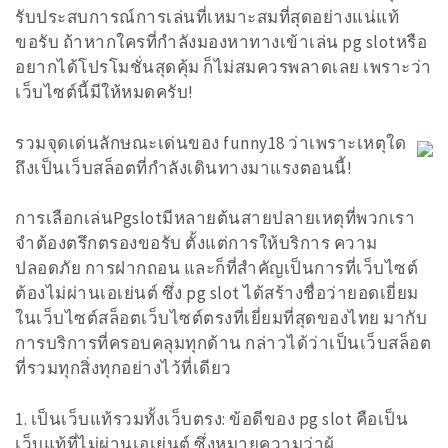
รับประสบการณ์การเล่นที่เหมาะสมที่สุดอย่างแน่แท้
ขอรับ ถ้าหากใครที่กำลังมองหาทางเข้าเล่น pg slotหรือ
อยากได้โปรโมชั่นสุดคุ้ม ก็ไม่สมควรพลาดเลย เพราะว่า
เว็บไซต์นี้มีให้หมดครับ!
รวมจุดเด่นลักษณะเด่นของ funny18 ว่าเพราะเหตุใด
ถึงเป็นเว็บสล็อตที่กำลังเดินทางมาแรงตอนนี้!
การเลือกเล่นPgslotมีหลายต้นสายปลายเหตุที่พวกเรา
จำต้องตรึกตรองขอรับ ตั้งแต่การให้บริการ ความ
ปลอดภัย การฝากถอน และก็ที่สำคัญเป็นการที่เว็บไซต์
ต้องไม่ผ่านเอเย่นต์ ซึ่ง pg slot ได้สร้างชื่อว่ายอดเยี่ยม
ในเว็บไซต์สล็อตเว็บไซต์ตรงที่เยี่ยมที่สุดของไทย มากับ
การบริการที่ครอบคลุมทุกด้าน กล่าวได้ว่าเป็นเว็บสล็อต
ที่รวมทุกสิ่งทุกอย่างไว้ที่เดียว
1. เป็นเว็บแท้รวมทั้งเว็บตรง: ข้อดีของ pg slot คือเป็น
เว็บแท้ที่ไม่ผ่านเอเย่นต์ ซึ่งหมายความว่าผู้