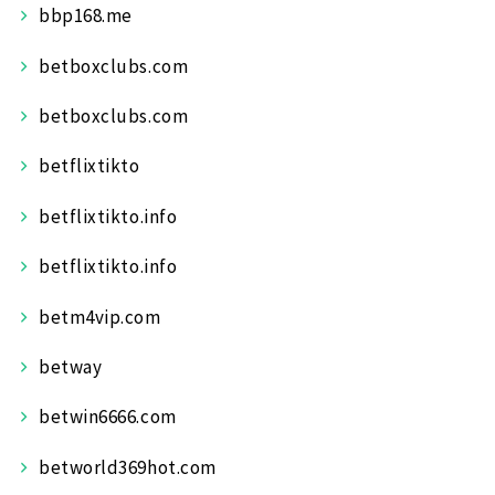
bbp168.me
betboxclubs.com
betboxclubs.com
betflixtikto
betflixtikto.info
betflixtikto.info
betm4vip.com
betway
betwin6666.com
betworld369hot.com