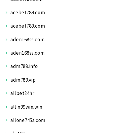
acebet789.com
acebet789.com
aden168ss.com
aden168ss.com
adm789.info
adm789.vip
allbet24hr
allin99win.win
allone745s.com