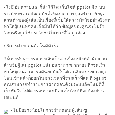
• ไม่มีอันตรายและก็น่าไว้ใจ: เว็บไซต์ pg slot มีระบบ
ระเบียบความปลอดภัยที่เข้มงวด การดูแลรักษาข้อมูล
ส่วนตัวของผู้เล่นเป็นเรื่องที่เว็บให้ความใส่ใจอย่างยิ่งสุด
ทำให้ผู้เล่นทุกคนเชื่อมั่นได้ว่า ข้อมูลของคุณจะไม่รั่ว
ไหลหรือถูกใช้ประโยชน์ในทางที่ไม่ถูกต้อง
บริการฝากถอนอัตโนมัติ เร็ว
วิธีการทำธุรกรรมการเงินเป็นอีกเรื่องหนึ่งที่สำคัญมาก
สำหรับผู้เล่นpg slot แน่นอนว่าการฝากถอนที่รวดเร็ว
ทำให้ผู้เล่นสามารถมั่นอกมั่นใจได้ว่าเงินของเขาจะถูก
โอนเข้าแล้วก็ออกในช่วงเวลาที่รวดเร็วที่สุด ที่ pgslot
คุณสามารถทำรายการฝากถอนด้วยระบบอัตโนมัติที่
เร็วทันใจ ไม่ต้องรอนานเหมือนเว็บไซต์ที่จะต้องผ่าน
เอเย่นต์
• ไม่มีอย่างน้อยในการฝากถอน: ผู้เล่นPg