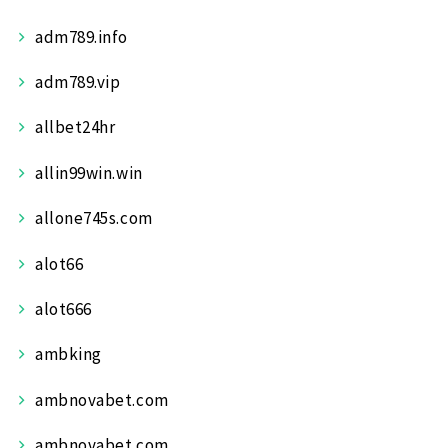
adm789.info
adm789.vip
allbet24hr
allin99win.win
allone745s.com
alot66
alot666
ambking
ambnovabet.com
ambnovabet.com