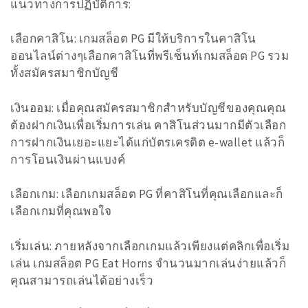
แนวทางการปฏิบัติการ:
เลือกคาสิโน: เกมสล็อต PG มีให้บริการในคาสิโน
ออนไลน์ต่างๆเลือกคาสิโนที่พรีเซ็นท์เกมสล็อต PG รวม
ทั้งสมัครสมาชิกบัญชี
เงินออม: เมื่อคุณสมัครสมาชิกสำหรับบัญชีของคุณคุณ
ต้องฝากเงินเพื่อเริ่มการเล่น คาสิโนส่วนมากมีตัวเลือก
การฝากเงินเยอะแยะได้แก่บัตรเครดิต e-wallet แล้วก็
การโอนเงินผ่านแบงค์
เลือกเกม: เลือกเกมสล็อต PG ที่คาสิโนที่คุณเลือกและก็
เลือกเกมที่คุณพอใจ
เริ่มเล่น: ภายหลังจากเลือกเกมแล้วเพียงแต่คลิกเพื่อเริ่ม
เล่น เกมสล็อต PG Eat Horns จำนวนมากเล่นง่ายแล้วก็
คุณสามารถเล่นได้อย่างเร็ว