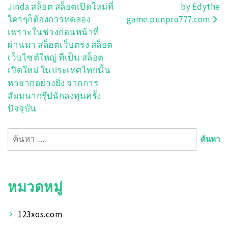
Jinda สล็อต สล็อตเปิดใหม่ที่
by Edythe
ใครๆก็ต้องการทดลอง
game.punpro777.com
เพราะในช่วงก่อนหน้าที่
ผ่านมา สล็อตเว็บตรง สล็อต
เว็บไซต์ใหญ่ ที่เป็น สล็อต
เปิดใหม่ ในประเทศไทยนั้น
หายากอย่างยิ่ง จากการ
สัมมนากรุ๊ปนักลงทุนครั้ง
ปัจจุบัน
ค้นหา
สำหรับ:
หมวดหมู่
123xos.com