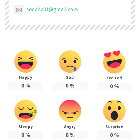
seoaba01@gmail.com
Happy
Sad
Excited
0
%
0
%
0
%
Sleepy
Angry
Surprise
0
%
0
%
0
%