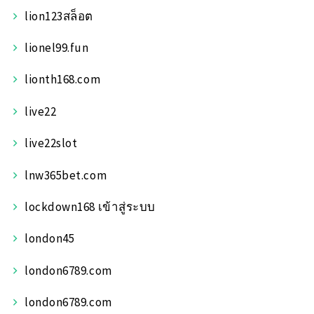
lion123สล็อต
lionel99.fun
lionth168.com
live22
live22slot
lnw365bet.com
lockdown168 เข้าสู่ระบบ
london45
london6789.com
london6789.com