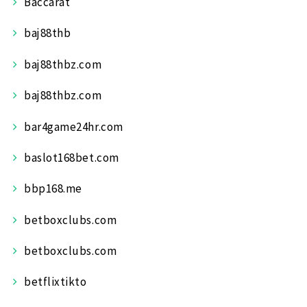
Baccarat
baj88thb
baj88thbz.com
baj88thbz.com
bar4game24hr.com
baslot168bet.com
bbp168.me
betboxclubs.com
betboxclubs.com
betflixtikto