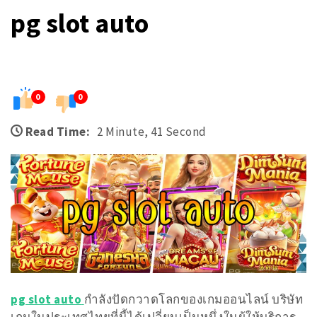
pg slot auto
0
0
Read Time:
2 Minute, 41 Second
pg slot auto
กำลังปัดกวาดโลกของเกมออนไลน์ บริษัท