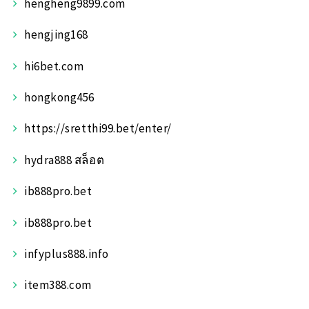
hengheng9899.com
hengjing168
hi6bet.com
hongkong456
https://sretthi99.bet/enter/
hydra888 สล็อต
ib888pro.bet
ib888pro.bet
infyplus888.info
item388.com