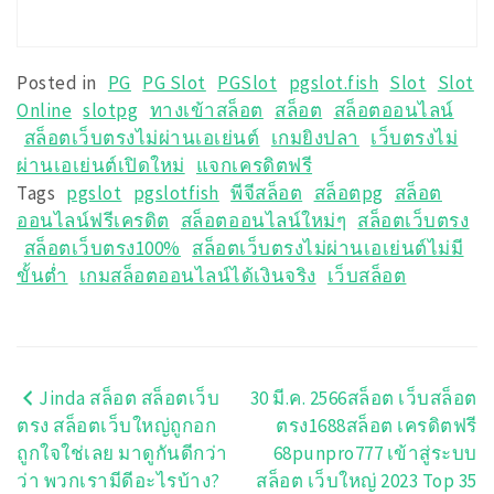
Posted in
PG
PG Slot
PGSlot
pgslot.fish
Slot
Slot
Online
slotpg
ทางเข้าสล็อต
สล็อต
สล็อตออนไลน์
สล็อตเว็บตรงไม่ผ่านเอเย่นต์
เกมยิงปลา
เว็บตรงไม่
ผ่านเอเย่นต์เปิดใหม่
แจกเครดิตฟรี
Tags
pgslot
pgslotfish
พีจีสล็อต
สล็อตpg
สล็อต
ออนไลน์ฟรีเครดิต
สล็อตออนไลน์ใหม่ๆ
สล็อตเว็บตรง
สล็อตเว็บตรง100%
สล็อตเว็บตรงไม่ผ่านเอเย่นต์ไม่มี
ขั้นต่ำ
เกมสล็อตออนไลน์ได้เงินจริง
เว็บสล็อต
Jinda สล็อต สล็อตเว็บ
30 มี.ค. 2566สล็อต เว็บสล็อต
แนะแนว
ตรง สล็อตเว็บใหญ่ถูกอก
ตรง1688สล็อต เครดิตฟรี
เรื่อง
ถูกใจใช่เลย มาดูกันดีกว่า
68punpro777 เข้าสู่ระบบ
ว่า พวกเรามีดีอะไรบ้าง?
สล็อต เว็บใหญ่ 2023 Top 35