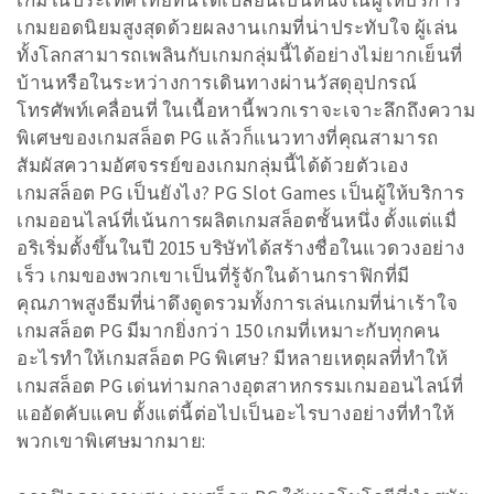
เกมในประเทศไทยที่นี้ได้เปลี่ยนเป็นหนึ่งในผู้ให้บริการ
เกมยอดนิยมสูงสุดด้วยผลงานเกมที่น่าประทับใจ ผู้เล่น
ทั้งโลกสามารถเพลินกับเกมกลุ่มนี้ได้อย่างไม่ยากเย็นที่
บ้านหรือในระหว่างการเดินทางผ่านวัสดุอุปกรณ์
โทรศัพท์เคลื่อนที่ ในเนื้อหานี้พวกเราจะเจาะลึกถึงความ
พิเศษของเกมสล็อต PG แล้วก็แนวทางที่คุณสามารถ
สัมผัสความอัศจรรย์ของเกมกลุ่มนี้ได้ด้วยตัวเอง
เกมสล็อต PG เป็นยังไง? PG Slot Games เป็นผู้ให้บริการ
เกมออนไลน์ที่เน้นการผลิตเกมสล็อตชั้นหนึ่ง ตั้งแต่แมื่
อริเริ่มตั้งขึ้นในปี 2015 บริษัทได้สร้างชื่อในแวดวงอย่าง
เร็ว เกมของพวกเขาเป็นที่รู้จักในด้านกราฟิกที่มี
คุณภาพสูงธีมที่น่าดึงดูดรวมทั้งการเล่นเกมที่น่าเร้าใจ
เกมสล็อต PG มีมากยิ่งกว่า 150 เกมที่เหมาะกับทุกคน
อะไรทำให้เกมสล็อต PG พิเศษ? มีหลายเหตุผลที่ทำให้
เกมสล็อต PG เด่นท่ามกลางอุตสาหกรรมเกมออนไลน์ที่
แออัดคับแคบ ตั้งแต่นี้ต่อไปเป็นอะไรบางอย่างที่ทําให้
พวกเขาพิเศษมากมาย: