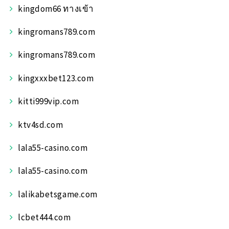
kingdom66 ทางเข้า
kingromans789.com
kingromans789.com
kingxxxbet123.com
kitti999vip.com
ktv4sd.com
lala55-casino.com
lala55-casino.com
lalikabetsgame.com
lcbet444.com