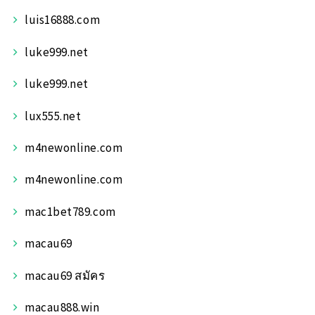
luis16888.com
luke999.net
luke999.net
lux555.net
m4newonline.com
m4newonline.com
mac1bet789.com
macau69
macau69 สมัคร
macau888.win