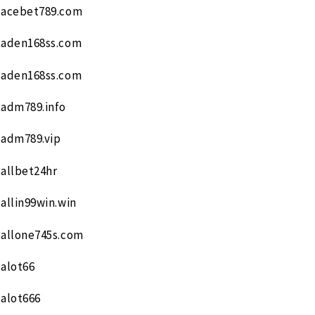
acebet789.com
aden168ss.com
aden168ss.com
adm789.info
adm789.vip
allbet24hr
allin99win.win
allone745s.com
alot66
alot666