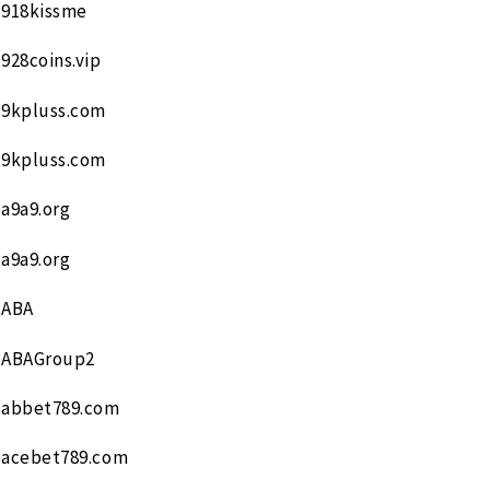
918kissme
928coins.vip
9kpluss.com
9kpluss.com
a9a9.org
a9a9.org
ABA
ABAGroup2
abbet789.com
acebet789.com