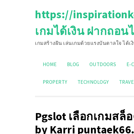
Skip
https://inspiration
to
content
เกมได้เงิน ฝากถอนไม
เกมสร้างฝัน เล่นเกมด้วยแรงบันดาลใจ ได้เงิ
HOME
BLOG
OUTDOORS
E-
PROPERTY
TECHNOLOGY
TRAVE
Pgslot เลือกเกมสล็อ
by Karri puntaek66