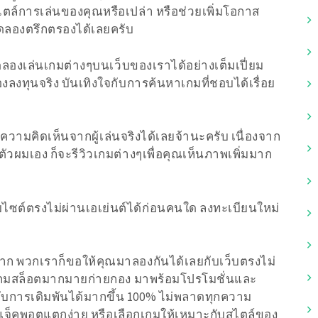
์การเล่นของคุณหรือเปล่า หรือช่วยเพิ่มโอกาส
ทดลองตรึกตรองได้เลยครับ
งเล่นเกมต่างๆบนเว็บของเราได้อย่างเต็มเปี่ยม
ลงทุนจริง บันเทิงใจกับการค้นหาเกมที่ชอบได้เรื่อย
ยนความคิดเห็นจากผู้เล่นจริงได้เลยจ้านะครับ เนื่องจาก
ตัวผมเอง ก็จะรีวิวเกมต่างๆเพื่อคุณเห็นภาพเพิ่มมาก
ไซต์ตรงไม่ผ่านเอเย่นต์ได้ก่อนคนใด ลงทะเบียนใหม่
 พวกเราก็ขอให้คุณมาลองกันได้เลยกับเว็บตรงไม่
กับเกมสล็อตมากมายก่ายกอง มาพร้อมโปรโมชั่นและ
ับการเดิมพันได้มากขึ้น 100% ไม่พลาดทุกความ
ให้แจ็คพอตแตกง่าย หรือเลือกเกมให้เหมาะกับสไตล์ของ