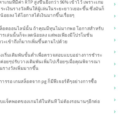
เกมที่มีค่า RTP สูงขึ้นยิ่งกว่า 96% เข้าไว้ เพราะเกม
เงินรางวัลคืนให้ผู้เล่นในระยะยาวเยอะขึ้น ซึ่งมันก็
้อยลง ได้โอกาสได้เงินมากขึ้นเรื่อยๆ
นสล็อตออนไลน์นั้น ถ้าคุณมีทุนไม่มากพอ โอกาสสำหรับ
ารเล่นนั้นก็จะลดน้อยลง แต่พอเพียงมีโปรโมชั่น
หวะเข้าถึงก็มากเพิ่มขึ้นตามไปด้วย
องเริ่มเดิมพันขั้นต่ำเพื่อตรวจสอบแบบอย่างการชำระ
ค่อยๆปรับวางเดิมพันเพิ่มไปเรื่อยๆเมื่อคุณพิจารณา
ินรางวัลเพิ่มมากขึ้น
ังการรอ เกมสล็อตจาก pg ก็มีฟีเจอร์ดีๆอย่างการซื้อ
อบแจ็คพอตของเกมได้ในทันที ไม่ต้องรอนานๆอีกต่อ