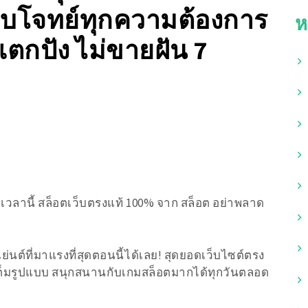
อบโจทย์ทุกความต้องการ
ห
ตกปัง ไม่ขายฝัน 7
ุดเวลานี้ สล็อตเว็บตรงแท้ 100% จาก สล็อต อย่าพลาด
นต์ที่มาแรงที่สุดตอนนี้ได้เลย! สุดยอดเว็บไซต์ตรง
เต็มรูปแบบ สนุกสนานกับเกมสล็อตมากได้ทุกวันตลอด