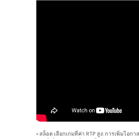
• สล็อต เลือกเกมที่ค่า RTP สูง: การเพิ่มโอ