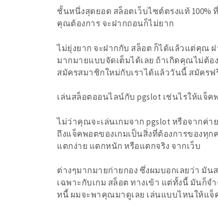
ชั้นหนึ่งสุดยอด สล็อตเว็บไซต์ตรงแท้ 100
คุณต้องการ จะฝากถอนก็ไม่ยาก
ไม่ยุ่งยาก จะฝากกับ สล็อต ก็ได้แล้วแต่คุณ 
มากมายแบบจัดเต็มได้เลย ถ้าเกิดคุณไม่ต้
สมัครสมาชิกใหม่กับเราได้แล้ววันนี้ สมัครฟ
เล่นสล็อตออนไลน์กับ pgslot เช่นไรให้แจ็คพ
ไม่ว่าคุณจะเล่นเกมจาก pgslot หรือจากค่า
ถึงแจ็คพอตของเกมเป็นสิ่งที่ต้องการของทุกค
แตกง่าย แตกหนัก หรือแตกจริง จากเว็บ
ต่างๆมากมายก่ายกอง ซึ่งผมบอกเลยว่า มัน
เฉพาะกับเกม สล็อต ทางเข้า แต่ทั้งนี้ มันก็จำ
ทนี้ ผมจะพาคุณมาดูเลย เล่นแบบไหนให้แจ็