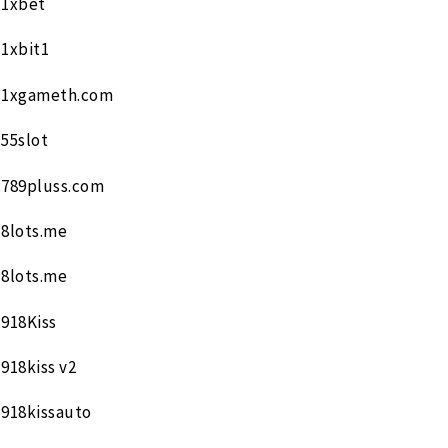
1xbet
1xbit1
1xgameth.com
55slot
789pluss.com
8lots.me
8lots.me
918Kiss
918kiss v2
918kissauto