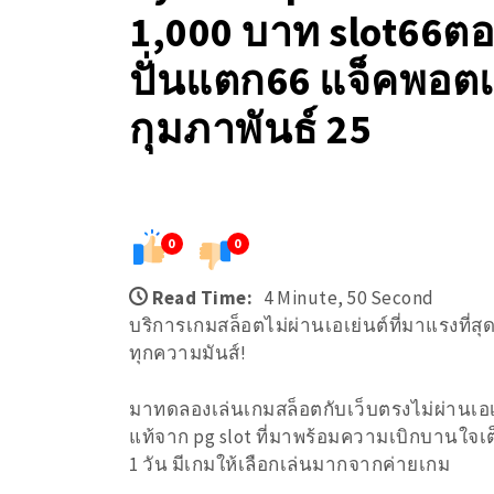
1,000 บาท slot66ต
ปั่นแตก66 แจ็คพอตแ
กุมภาพันธ์ 25
0
0
Read Time:
4 Minute, 50 Second
บริการเกมสล็อตไม่ผ่านเอเย่นต์ที่มาแรงที่ส
ทุกความมันส์!
มาทดลองเล่นเกมสล็อตกับเว็บตรงไม่ผ่านเอเย่
แท้จาก pg slot ที่มาพร้อมความเบิกบานใจ
1 วัน มีเกมให้เลือกเล่นมากจากค่ายเกม