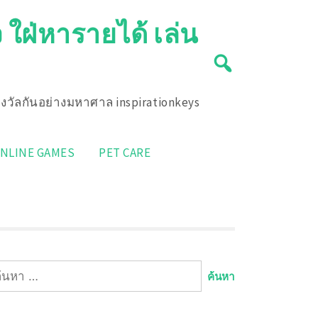
 ใฝ่หารายได้ เล่น
รางวัลกันอย่างมหาศาล inspirationkeys
NLINE GAMES
PET CARE
นหา
หรับ: