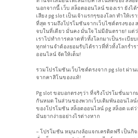
ท่านจะเสมือนได้เล่นกับคาสิโนสดของ สล็อตอ
นอกจากนี้ เว็บ สล็อตออนไลน์ ของเรา ยังได้
เสียง pg slot เป็นเจ้าแรกๆของโลก ทำให้เร
ที่สุด รวมถึงโปรโมชันจากเว็บไซต์ตรงของ ส
จบในที่เดียว มั่นคง มั่นใจ ไม่มีอันตราย! แ
เราไปทำการตลาดทั่วทั้งโลกมาเป็นระเบียบแล
ทุกท่านจำต้องยอมรับได้ราวที่ทั่วทั้งโลกร่ำ
ออนไลน์ จัดให้เต็ม!
รวมโปรโมชันเว็บไซต์ตรงจาก pg slot ผ่านเ
จากคาสิโนของแท้!
Pg slot ขอบอกตรงๆว่า ที่จริงโปรโมชั่นมา
กันหมด ในส่วนของพวกเว็บเดิมพันออนไลน์ต่า
ของโปรโมชัน สล็อตออนไลน์ pg สล็อต แต่ว่าม
มันยากง่ายอย่างไรต่างหาก
– โปรโมชัน หมุนกงล้อแจกเครดิตฟรี เป็นกิ