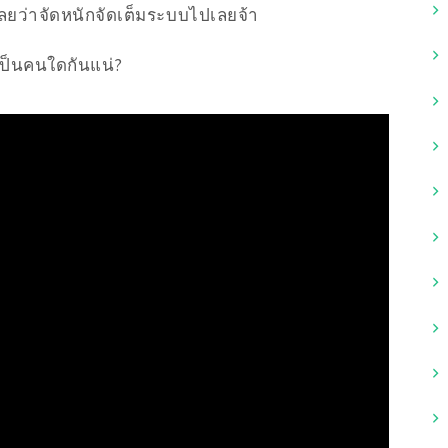
เลยว่าจัดหนักจัดเต็มระบบไปเลยจ้า
เป็นคนใดกันแน่?