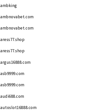
ambking
ambnovabet.com
ambnovabet.com
aress77.shop
aress77.shop
argus16888.com
asb9999.com
asb9999.com
audi688.com
autoslot16888.com