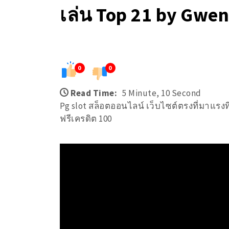
เล่น Top 21 by Gwe
0
0
Read Time:
5 Minute, 10 Second
Pg slot สล็อตออนไลน์ เว็บไซต์ตรงที่มาแรงท
ฟรีเครดิต 100