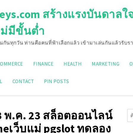
keys.com สร้างแรงบันดาลใจ
่มีขั้นต่ำ
นกันทุกวัน ท่านคือคนที่ฟ้าเลือกแล้ว เข้ามาเล่นกันแล้วรับ
Search
for:
COMMERCE
FINANCE
HEALTH
MARKETING
O
L
CONTACT
PIN POSTS
23 พ.ค. 23 สล็อตออนไลน์
ค้
สำ
neเว็บแม่ pgslot ทดลอง