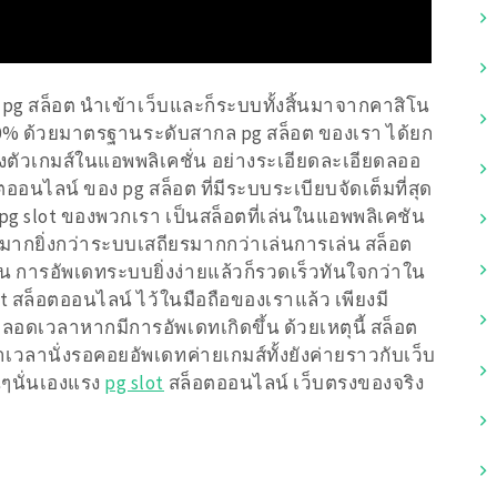
ก pg สล็อต นำเข้าเว็บและก็ระบบทั้งสิ้นมาจากคาสิโน
00% ด้วยมาตรฐานระดับสากล pg สล็อต ของเรา ได้ยก
ัวเกมส์ในแอพพลิเคชั่น อย่างระเอียดละเอียดลออ
ออนไลน์ ของ pg สล็อต ที่มีระบบระเบียบจัดเต็มที่สุด
pg slot ของพวกเรา เป็นสล็อตที่เล่นในแอพพลิเคชัน
ายมากยิ่งกว่าระบบเสถียรมากกว่าเล่นการเล่น สล็อต
ั้น การอัพเดทระบบยิ่งง่ายแล้วก็รวดเร็วทันใจกว่าใน
 สล็อตออนไลน์ ไว้ในมือถือของเราแล้ว เพียงมี
อดเวลาหากมีการอัพเดทเกิดขึ้น ด้วยเหตุนี้ สล็อต
เวลานั่งรอคอยอัพเดทค่ายเกมส์ทั้งยังค่ายราวกับเว็บ
นๆนั่นเองแรง
pg slot
สล็อตออนไลน์ เว็บตรงของจริง