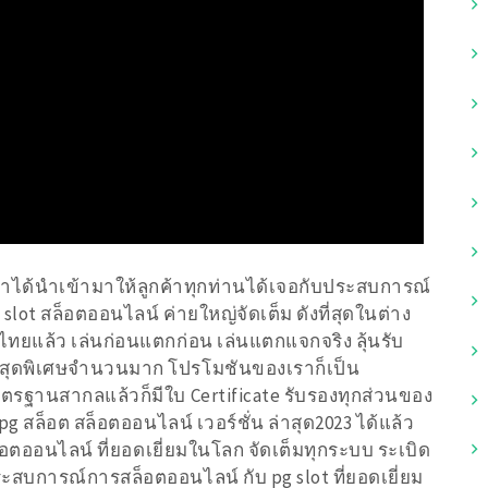
กเราได้นำเข้ามาให้ลูกค้าทุกท่านได้เจอกับประสบการณ์
 slot สล็อตออนไลน์ ค่ายใหญ่จัดเต็ม ดังที่สุดในต่าง
ทยแล้ว เล่นก่อนแตกก่อน เล่นแตกแจกจริง ลุ้นรับ
สุดพิเศษจำนวนมาก โปรโมชันของเราก็เป็น
รฐานสากลแล้วก็มีใบ Certificate รับรองทุกส่วนของ
pg สล็อต สล็อตออนไลน์ เวอร์ชั่น ล่าสุด2023 ได้แล้ว
อตออนไลน์ ที่ยอดเยี่ยมในโลก จัดเต็มทุกระบบ ระเบิด
สบการณ์การสล็อตออนไลน์ กับ pg slot ที่ยอดเยี่ยม