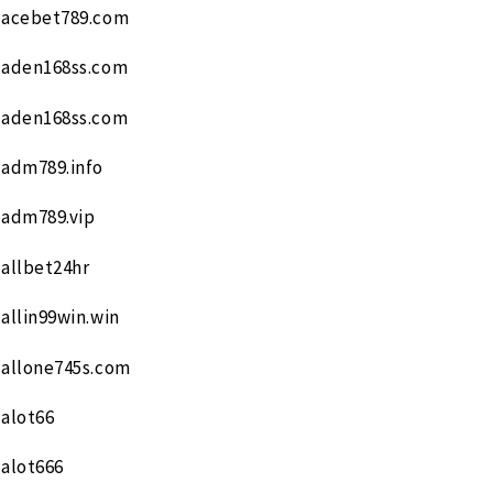
acebet789.com
aden168ss.com
aden168ss.com
adm789.info
adm789.vip
allbet24hr
allin99win.win
allone745s.com
alot66
alot666