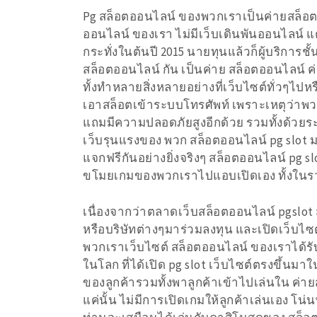
Pg สล็อตออนไลน์ ของพวกเราเป็นค่ายสล็อตจ
ออนไลน์ ของเรา ไม่มีเว็บเดินพันออนไลน์ แ
กระทั่งในต้นปี 2015 นายทุนแล้วก็ผู้บริการช
สล็อตออนไลน์ กัน เป็นค่าย สล็อตออนไลน์ ค
ทั้งทำหลายสิ่งหลายอย่างที่เว็บไซต์ทั่วๆไปห
เอาสล็อตเข้าระบบโทรศัพท์ เพราะเหตุว่าพว
แถมมีความปลอดภัยสูงอีกด้วย รวมทั้งด้วยระบ
เว็บรุนแรงของ พวก สล็อตออนไลน์ pg slot 
แจกฟรีกันอย่างยิ่งจริงๆ สล็อตออนไลน์ pg s
ขโมยเกมของพวกเราไปแอบเปิดเอง ทั้งในรว
เนื่องจากว่าตลาดเว็บสล็อตออนไลน์ pgslot
หรือบริษัทต่างๆมาร่วมลงทุน และเปิดเว็บไ
พวกเราเว็บไซต์ สล็อตออนไลน์ ของเราได้รับโ
ในโลก ที่ได้เปิด pg slot เว็บไซต์ตรงขึ้นม
ของลูกค้ารวมทั้งพาลูกค้าเข้าไปเล่นใน ค่าย
แค่นั้น ไม่มีการเปิดเกมให้ลูกค้าเล่นเอง โน่น