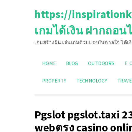
Skip
https://inspiration
to
content
เกมได้เงิน ฝากถอนไม
เกมสร้างฝัน เล่นเกมด้วยแรงบันดาลใจ ได้เงิ
HOME
BLOG
OUTDOORS
E-
PROPERTY
TECHNOLOGY
TRAVE
Pgslot pgslot.taxi 
webตรง casino onli