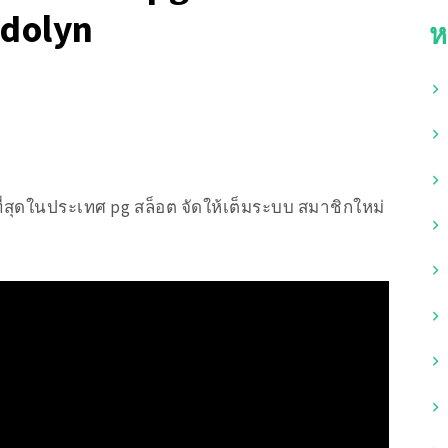
ndolyn
ห
ี่สุดในประเทศ pg สล็อต จัดให้เต็มระบบ สมาชิกใหม่