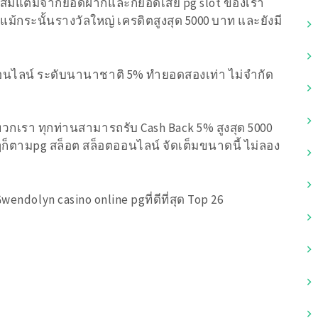
สะสมแต้มจากยอดฝากและก็ยอดเสีย pg slot ของเรา
้กระนั้นรางวัลใหญ่ เครดิตสูงสุด 5000 บาท และยังมี
ออนไลน์ ระดับนานาชาติ 5% ทำยอดสองเท่า ไม่จำกัด
กเรา ทุกท่านสามารถรับ Cash Back 5% สูงสุด 5000
ก็ตามpg สล็อต สล็อตออนไลน์ จัดเต็มขนาดนี้ ไม่ลอง
Gwendolyn casino online pgที่ดีที่สุด Top 26