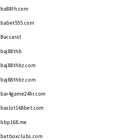
ba88th.com
babet555.com
Baccarat
baj88thb
baj88thbz.com
baj88thbz.com
bar4game24hr.com
baslot168bet.com
bbp168.me
betboxclubs.com