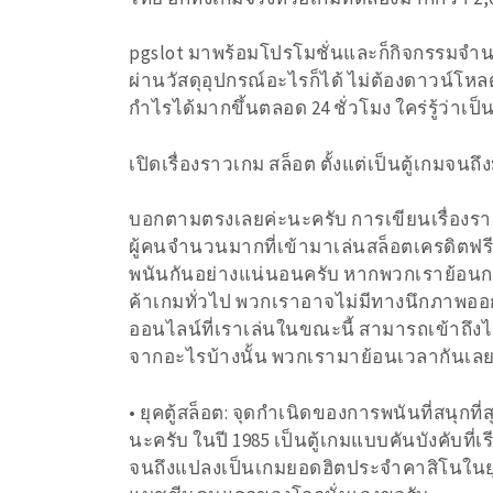
pgslot มาพร้อมโปรโมชั่นและก็กิจกรรมจำนว
ผ่านวัสดุอุปกรณ์อะไรก็ได้ ไม่ต้องดาวน์โห
กำไรได้มากขึ้นตลอด 24 ชั่วโมง ใคร่รู้ว่าเป
เปิดเรื่องราวเกม สล็อต ตั้งแต่เป็นตู้เกมจน
บอกตามตรงเลยค่ะนะครับ การเขียนเรื่องราว
ผู้คนจำนวนมากที่เข้ามาเล่นสล็อตเครดิตฟรี
พนันกันอย่างแน่นอนครับ หากพวกเราย้อนกลั
ค้าเกมทั่วไป พวกเราอาจไม่มีทางนึกภาพออกเ
ออนไลน์ที่เราเล่นในขณะนี้ สามารถเข้าถึงได้
จากอะไรบ้างนั้น พวกเรามาย้อนเวลากันเลย
• ยุคตู้สล็อต: จุดกำเนิดของการพนันที่สนุกที
นะครับ ในปี 1985 เป็นตู้เกมแบบคันบังคับที่
จนถึงแปลงเป็นเกมยอดฮิตประจำคาสิโนในยุคต