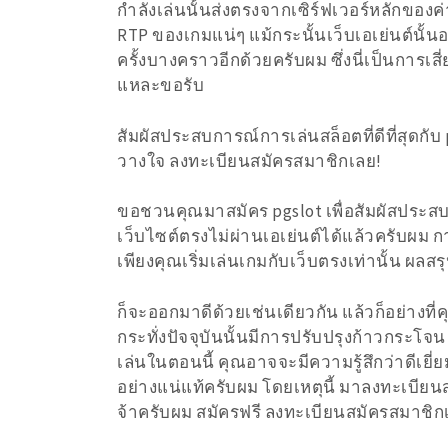
กำลังเล่นนั้นส่งตรงจากเซิร์ฟเวอร์หลักของ
RTP ของเกมแน่ๆ แม้กระนั้นเว็บเอเย่นต์นั้
ครั้งบางคราวอีกด้วยครับผม ซึ่งนี่เป็นการเสี่ย
แหละขอรับ
สัมผัสประสบการณ์การเล่นสล็อตที่ดีที่สุดกับ p
วางใจ ลงทะเบียนสมัครสมาชิกเลย!
ขอชวนคุณมาสมัคร pgslot เพื่อสัมผัสประสบก
เว็บไซต์ตรงไม่ผ่านเอเย่นต์ได้แล้วครับผม 
เพียงคุณเริ่มเล่นเกมกับเว็บตรงเท่านั้น ผลสร
ก็จะออกมาดีด้วยเช่นเดียวกัน แล้วก็อย่างท
กระทั่งปัจจุบันนั้นมีการปรับปรุงก้าวกระโจน 
เล่นในตอนนี้ คุณอาจจะมีความรู้สึกว่าดีเยี่ย
อย่างแน่แท้ครับผม โดยเหตุนี้ มาลงทะเบี
จ้าครับผม สมัครฟรี ลงทะเบียนสมัครสมาชิก