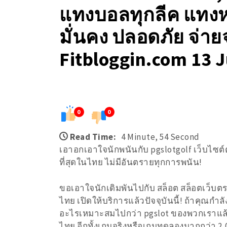
แทงบอลทุกลีค แทงหว
มั่นคง ปลอดภัย จ่าย
Fitbloggin.com 13 
0
0
Read Time:
4 Minute, 54 Second
เอาอกเอาใจนักพนันกับ pgslotgolf เว็บไซต
ที่สุดในไทย ไม่มีอันตรายทุกการพนัน!
ขอเอาใจนักเดิมพันไปกับ สล็อต สล็อตเว็บตร
ไทย เปิดให้บริการแล้วปัจจุบันนี้! ถ้าคุณกำล
อะไรเหมาะสมไปกว่า pgslot ของพวกเราแล้วล่ะ
ไทย อีกทั้งเกมจริงหรือเกมทดลองมากกว่า 2,