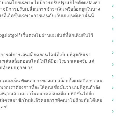
ค่ายเกมโดยเฉพาะ ไม่มีการปรับปรุงแก้ไขดัดแปลงค่า
นอาจมีการปรับเปลี่ยนการชำระเงิน หรือล็อกยูสในบาง
งที่เกิดขึ้นเฉพาะการเล่นกับเว็บเอเย่นต์เท่านั้นนี่
gslotgolf เว็บตรงไม่ผ่านเอเย่นต์ที่นักเดิมพันไว้
ารณ์การเล่นสล็อตออนไลน์ที่เยี่ยมที่สุดกับเรา
การเล่นสล็อตออนไลน์ไม่ได้มีอะไรยากเลยครับ แค่
ุปทั้งหมดทุกอย่าง
ี่คุณมองเห็น พัฒนาการของเกมสล็อตตั้งแต่อดีตกาลจน
พวกเราต้องการที่จะให้คุณเชื่อมั่นว่า เกมที่คุณกำลัง
มที่สุดแล้ว แต่ว่าในอนาคต ต้องมีเกมที่ดีขึ้นไปอีก
ยนสมัครสมาชิกใหม่แล้วคอยการพัฒนาไปด้วยกันได้เลย
เลย!