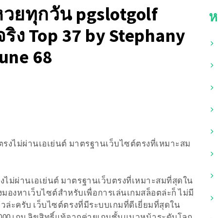
ยทุกวัน pgslotgolf
ห
จริง Top 37 by Stephany
June 68
์ตรงไม่ผ่านเอเย่นต์ มาตรฐานเว็บไซต์ตรงที่เหมาะสม
งไม่ผ่านเอเย่นต์ มาตรฐานเว็บตรงที่เหมาะสมที่สุดใน
ังมองหาเว็บไซต์สำหรับเพื่อการเล่นเกมสล็อตล่ะก็ ไม่มี
ครับ เว็บไซต์ตรงที่มีระบบเกมที่ดีเยี่ยมที่สุดใน
000 เกม ลิขสิทธิ์แท้จากค่ายเกมชั้นแนวหน้าระดับโลก