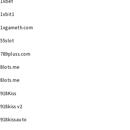
1xbet
1xbit1
1xgameth.com
55slot
789pluss.com
8lots.me
8lots.me
918Kiss
918kiss v2
918kissauto