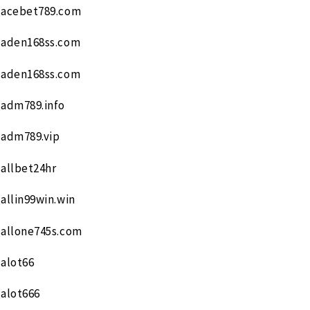
acebet789.com
aden168ss.com
aden168ss.com
adm789.info
adm789.vip
allbet24hr
allin99win.win
allone745s.com
alot66
alot666