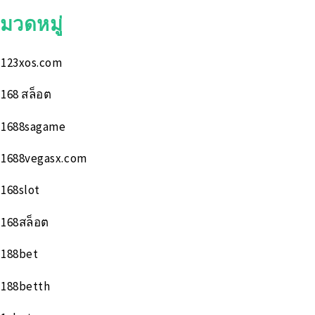
มวดหมู่
123xos.com
168 สล็อต
1688sagame
1688vegasx.com
168slot
168สล็อต
188bet
188betth