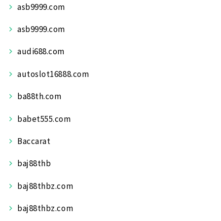
asb9999.com
asb9999.com
audi688.com
autoslot16888.com
ba88th.com
babet555.com
Baccarat
baj88thb
baj88thbz.com
baj88thbz.com