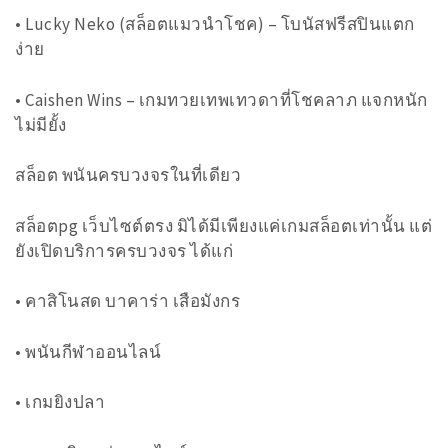
• Lucky Neko (สล็อตแมวนำโชค) – โบนัสฟรีสปินแตก
ง่าย
• Caishen Wins – เกมทวยเทพเทวดาที่โชคลาภ แจกหนัก
ไม่มียั้ง
สล็อต พนันครบวงจรในที่เดียว
สล็อตpg เว็บไซต์ตรง มิได้มีเพียงแค่เกมสล็อตเท่านั้น แต่
ยังเปิดบริการครบวงจร ได้แก่
• คาสิโนสด บาคาร่า เสือมังกร
• พนันกีฬาออนไลน์
• เกมยิงปลา