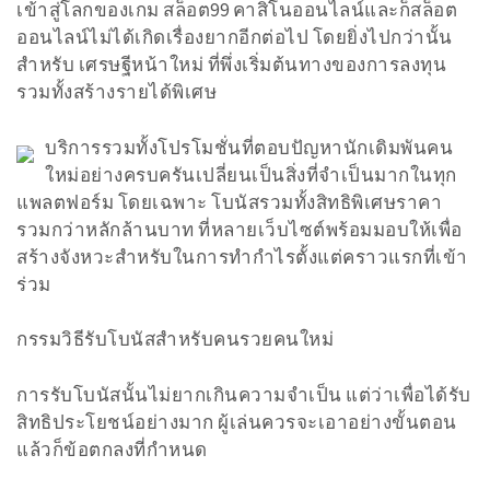
เข้าสู่โลกของเกม สล็อต99 คาสิโนออนไลน์และก็สล็อต
ออนไลน์ไม่ได้เกิดเรื่องยากอีกต่อไป โดยยิ่งไปกว่านั้น
สำหรับ เศรษฐีหน้าใหม่ ที่พึ่งเริ่มต้นทางของการลงทุน
รวมทั้งสร้างรายได้พิเศษ
บริการรวมทั้งโปรโมชั่นที่ตอบปัญหานักเดิมพันคน
ใหม่อย่างครบครันเปลี่ยนเป็นสิ่งที่จำเป็นมากในทุก
แพลตฟอร์ม โดยเฉพาะ โบนัสรวมทั้งสิทธิพิเศษราคา
รวมกว่าหลักล้านบาท ที่หลายเว็บไซต์พร้อมมอบให้เพื่อ
สร้างจังหวะสำหรับในการทำกำไรตั้งแต่คราวแรกที่เข้า
ร่วม
กรรมวิธีรับโบนัสสำหรับคนรวยคนใหม่
การรับโบนัสนั้นไม่ยากเกินความจำเป็น แต่ว่าเพื่อได้รับ
สิทธิประโยชน์อย่างมาก ผู้เล่นควรจะเอาอย่างขั้นตอน
แล้วก็ข้อตกลงที่กำหนด