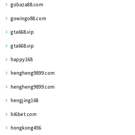
gobaza88.com
gowingo88.com
gta668.vip
gta668.vip
happy168
hengheng9899.com
hengheng9899.com
hengjing168
hi6bet.com
hongkong456