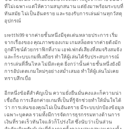
ที่ไม่เฉพาะแต่ให้ความสนุกสนาน แต่ยังมาพร้อมระบบที่
ทันสมัย ไม่เป็นอันตราย และรองรับการเล่นผ่านทุกวัสดุ
อุปกรณ์
sretthi99 จากค่ายชั้นหนึ่งมีจุดเด่นหลายประการ เริ่ม
จากเรื่องของ คุณภาพของเกม เกมสล็อตจากค่ายดังมัก
ถูกดีไซน์ด้วยกราฟิกที่งาม เอฟเฟกต์เสียงที่สมจริงสมจัง
และก็ระบบเกมที่เสถียร ทำให้ผู้เล่นได้รับประสบการณ์
การเล่นที่ลื่นไหล ไม่มีสะดุด ยิ่งกว่านั้นค่ายชั้นหนึ่งยังมี
การอัปเดตเกมใหม่ๆอย่างสม่ำเสมอ ทำให้ผู้เล่นไม่เคย
ทราบสึกเบื่อ
อีกหนึ่งข้อดีสำคัญเป็น ความยั่งยืนมั่นคงและก็ความน่า
เชื่อถือ การเลือกค่ายเกมที่เป็นที่รู้จักช่วยทำให้มั่นใจได้
ว่า การเล่นของคุณไม่เป็นอันตราย มีระบบปกป้องข้อมูล
เฉพาะบุคคล รวมทั้งมีการจัดการธุรกรรมทางด้านการ
เงินที่รวดเร็วทันใจแล้วก็โปร่งใส ซึ่งนับว่าเป็นส่วน
สำคัญสำหรับผู้เล่นที่ต้องการทั้งความสนุกสนานรวมทั้ง