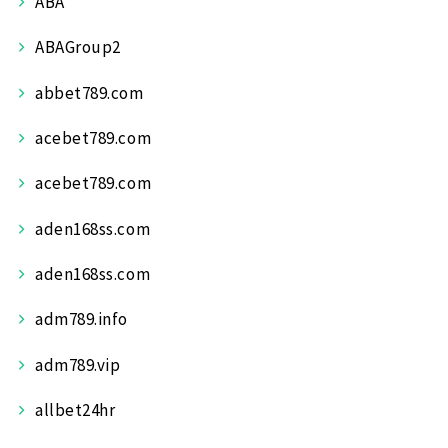
ABA
ABAGroup2
abbet789.com
acebet789.com
acebet789.com
aden168ss.com
aden168ss.com
adm789.info
adm789.vip
allbet24hr