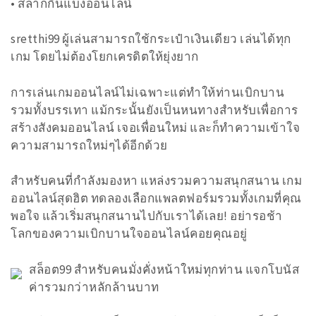
• สลากกินแบ่งออนไลน์
sretthi99 ผู้เล่นสามารถใช้กระเป๋าเงินเดียว เล่นได้ทุก
เกม โดยไม่ต้องโยกเครดิตให้ยุ่งยาก
การเล่นเกมออนไลน์ไม่เฉพาะแต่ทำให้ท่านเบิกบาน
รวมทั้งบรรเทา แม้กระนั้นยังเป็นหนทางสำหรับเพื่อการ
สร้างสังคมออนไลน์ เจอเพื่อนใหม่ และก็ทำความเข้าใจ
ความสามารถใหม่ๆได้อีกด้วย
สำหรับคนที่กำลังมองหา แหล่งรวมความสนุกสนาน เกม
ออนไลน์สุดฮิต ทดลองเลือกแพลตฟอร์มรวมทั้งเกมที่คุณ
พอใจ แล้วเริ่มสนุกสนานไปกับเราได้เลย! อย่ารอช้า
โลกของความเบิกบานใจออนไลน์คอยคุณอยู่
สล็อต99 สำหรับคนมั่งคั่งหน้าใหม่ทุกท่าน แจกโบนัส
ค่ารวมกว่าหลักล้านบาท