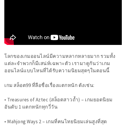
โลกของเกมออนไลน์มีความหลากหลายมาก รวมทั้ง
แต่ละจำพวกก็มีเสน่ห์เฉพาะตัว เรามาดูกันว่าเกม
ออนไลน์แบบไหนที่ได้รับความนิยมสุดๆในตอนนี้
เกม สล็อต99 ที่ลือชื่อเรื่องแตกหนัก ดังเช่น:
• Treasures of Aztec (สล็อตสาวถ้ำ) – เกมยอดนิยม
อันดับ 1 แตกหนักทุกวี่วัน
• Mahjong Ways 2 – เกมที่คนไทยนิยมเล่นสูงที่สุด