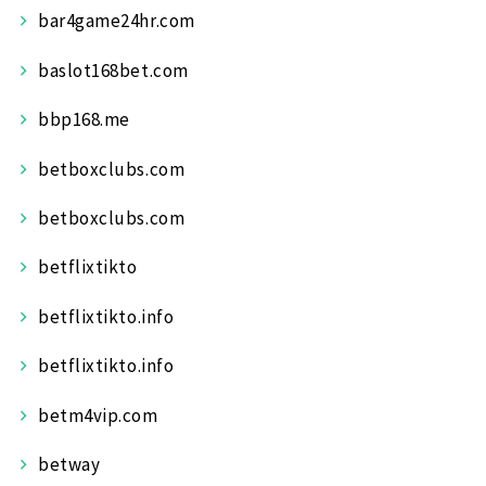
bar4game24hr.com
baslot168bet.com
bbp168.me
betboxclubs.com
betboxclubs.com
betflixtikto
betflixtikto.info
betflixtikto.info
betm4vip.com
betway