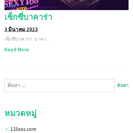
เซ็กซี่บาคาร่า
3 มีนาคม 2023
เซ็กซี่บาคาร่า บาคา…
Read More
ค้นหา
สำหรับ:
หมวดหมู่
123xos.com