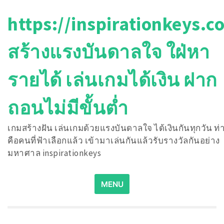
Skip
https://inspirationkeys.c
to
content
สร้างแรงบันดาลใจ ใฝ่หา
รายได้ เล่นเกมได้เงิน ฝาก
ถอนไม่มีขั้นต่ำ
เกมสร้างฝัน เล่นเกมด้วยแรงบันดาลใจ ได้เงินกันทุกวัน ท่
คือคนที่ฟ้าเลือกแล้ว เข้ามาเล่นกันแล้วรับรางวัลกันอย่าง
มหาศาล inspirationkeys
Search
MENU
for: