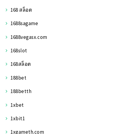
168 สล็อต
1688sagame
1688vegasx.com
168slot
168สล็อต
188bet
188betth
1xbet
1xbit1
1xgameth.com