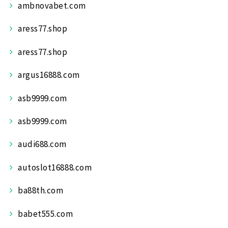
ambnovabet.com
aress77.shop
aress77.shop
argus16888.com
asb9999.com
asb9999.com
audi688.com
autoslot16888.com
ba88th.com
babet555.com