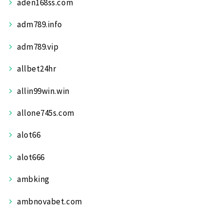
aden168ss.com
adm789.info
adm789.vip
allbet24hr
allin99win.win
allone745s.com
alot66
alot666
ambking
ambnovabet.com