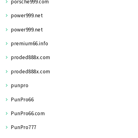
porsche999.com
power999.net
power999.net
premium66.info
proded888x.com
proded888x.com
punpro
PunPro66
PunPro66.com
PunPro777