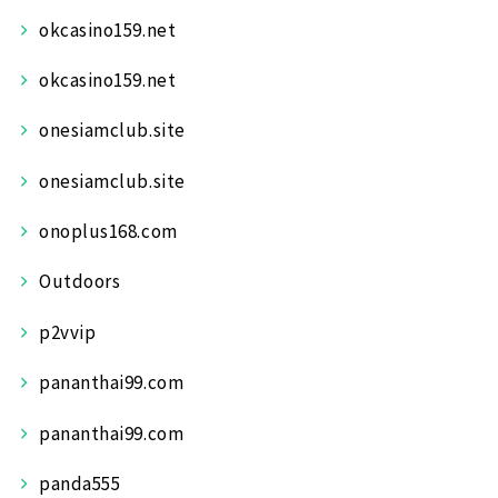
okcasino159.net
okcasino159.net
onesiamclub.site
onesiamclub.site
onoplus168.com
Outdoors
p2vvip
pananthai99.com
pananthai99.com
panda555