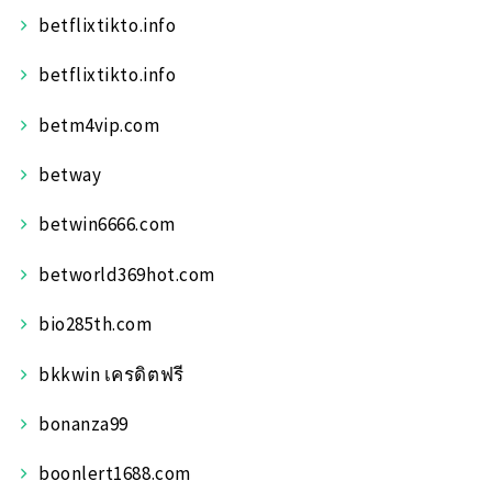
betflixtikto.info
betflixtikto.info
betm4vip.com
betway
betwin6666.com
betworld369hot.com
bio285th.com
bkkwin เครดิตฟรี
bonanza99
boonlert1688.com