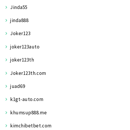
Jinda55
jinda888
Joker123
joker123auto
joker123th
Joker123th.com
juad69
k1gt-auto.com
khumsup888.me
kimchibetbet.com