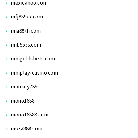
mexicanoo.com
mfj889xx.com
mia88th.com
mib555s.com
mmgoldsbets.com
mmplay-casino.com
monkey789
mono1688
mono16888.com
moza888.com