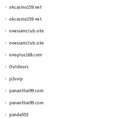
okcasino159.net
okcasino159.net
onesiamclub.site
onesiamclub.site
onoplus168.com
Outdoors
p2vvip
pananthai99.com
pananthai99.com
panda555