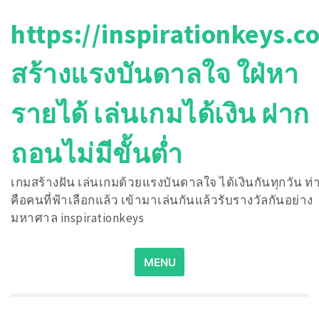
Skip
https://inspirationkeys.c
to
content
สร้างแรงบันดาลใจ ใฝ่หา
รายได้ เล่นเกมได้เงิน ฝาก
ถอนไม่มีขั้นต่ำ
เกมสร้างฝัน เล่นเกมด้วยแรงบันดาลใจ ได้เงินกันทุกวัน ท่
คือคนที่ฟ้าเลือกแล้ว เข้ามาเล่นกันแล้วรับรางวัลกันอย่าง
มหาศาล inspirationkeys
Search
MENU
for: