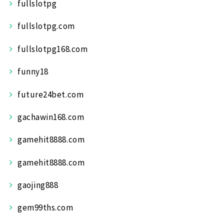
fullslotpg
fullslotpg.com
fullslotpg168.com
funny18
future24bet.com
gachawin168.com
gamehit8888.com
gamehit8888.com
gaojing888
gem99ths.com