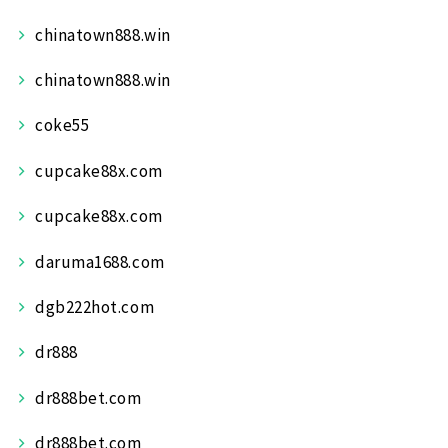
chinatown888.win
chinatown888.win
coke55
cupcake88x.com
cupcake88x.com
daruma1688.com
dgb222hot.com
dr888
dr888bet.com
dr888bet.com