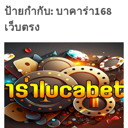
ป้ายกำกับ:
บาคาร่า168
เว็บตรง