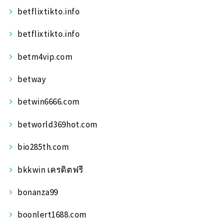
betflixtikto.info
betflixtikto.info
betm4vip.com
betway
betwin6666.com
betworld369hot.com
bio285th.com
bkkwin เครดิตฟรี
bonanza99
boonlert1688.com