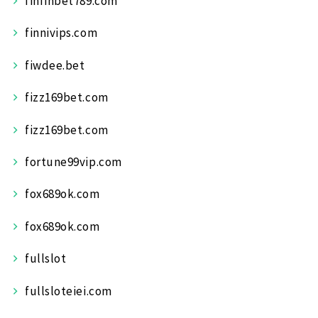
finfinbet789.com
finnivips.com
fiwdee.bet
fizz169bet.com
fizz169bet.com
fortune99vip.com
fox689ok.com
fox689ok.com
fullslot
fullsloteiei.com