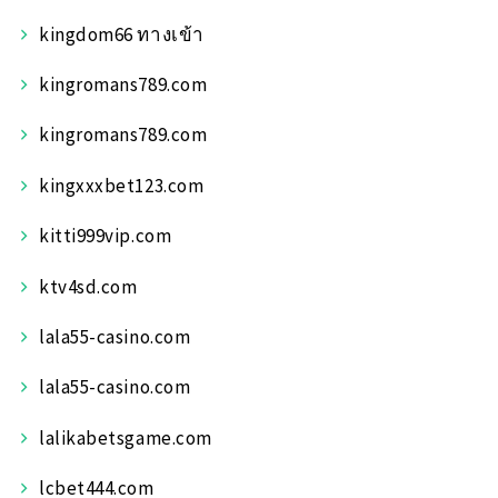
kingdom66 ทางเข้า
kingromans789.com
kingromans789.com
kingxxxbet123.com
kitti999vip.com
ktv4sd.com
lala55-casino.com
lala55-casino.com
lalikabetsgame.com
lcbet444.com