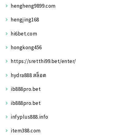
hengheng9899.com
hengjing168
hi6bet.com
hongkong456
https://sretthi99.bet/enter/
hydra888 สล็อต
ib888pro.bet
ib888pro.bet
infyplus888.info
item388.com