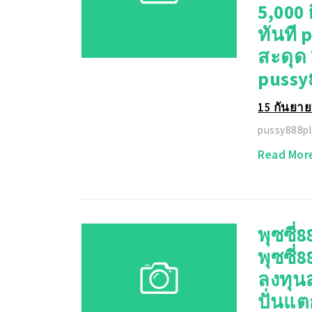
5,000 
ทันที
สะดุด 
pussy
15 กันยา
pussy888p
Read Mor
พุซซี่
พุซซี
ลงทุน
ปั่นแ