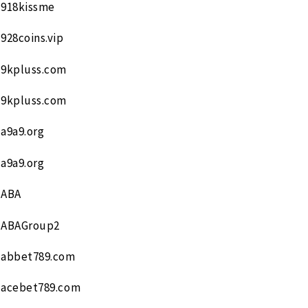
918kissme
928coins.vip
9kpluss.com
9kpluss.com
a9a9.org
a9a9.org
ABA
ABAGroup2
abbet789.com
acebet789.com