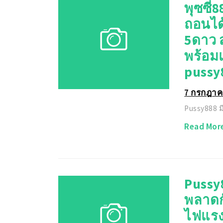
พุซซี่
ถอนได้
5ดาว 
พร้อมแ
pussy
7 กรกฎาค
Pussy888 
Read Mor
Pussy8
พลาดกั
ไฟแรง 