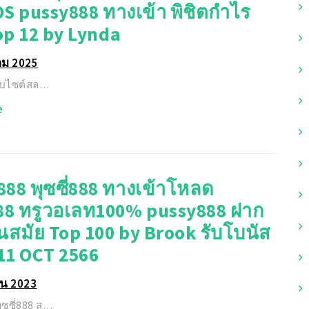
OS pussy888 ทางเข้า พิชิตกำไร
op 12 by Lynda
ม 2025
เว็บไซต์สล…
e
88 พุซซี่888 ทางเข้าโหลด
่888 ทรูวอเลท100% pussy888 ฝาก
นสมัย Top 100 by Brook รับโบนัส
 11 OCT 2566
ยน 2023
ุซซี่888 ส…