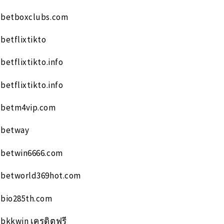
betboxclubs.com
betflixtikto
betflixtikto.info
betflixtikto.info
betm4vip.com
betway
betwin6666.com
betworld369hot.com
bio285th.com
bkkwin เครดิตฟรี