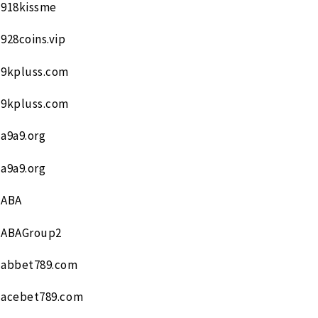
918kissme
928coins.vip
9kpluss.com
9kpluss.com
a9a9.org
a9a9.org
ABA
ABAGroup2
abbet789.com
acebet789.com