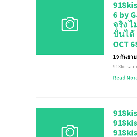
918ki
6 by G
จริง ไม
ปั่นได
OCT 6
19 กันยา
918kissau
Read Mor
918ki
918ki
918ki