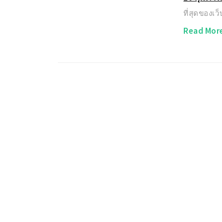
ที่สุดของเ
Read Mor