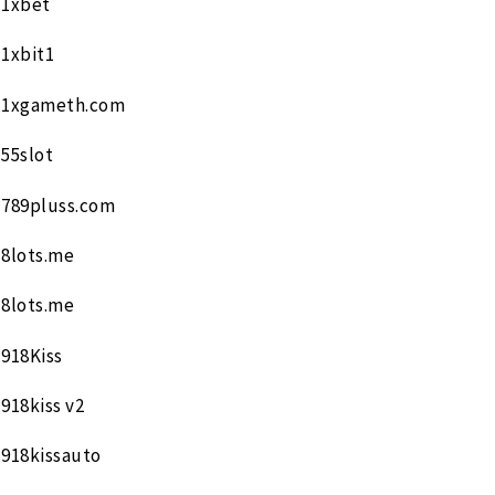
1xbet
1xbit1
1xgameth.com
55slot
789pluss.com
8lots.me
8lots.me
918Kiss
918kiss v2
918kissauto