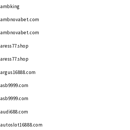
ambking
ambnovabet.com
ambnovabet.com
aress77.shop
aress77.shop
argus16888.com
asb9999.com
asb9999.com
audi688.com
autoslot16888.com