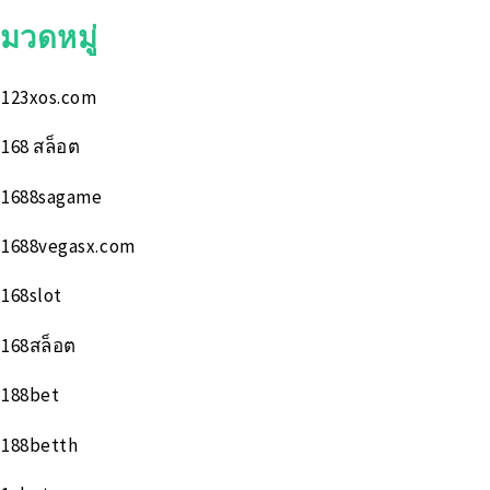
มวดหมู่
123xos.com
168 สล็อต
1688sagame
1688vegasx.com
168slot
168สล็อต
188bet
188betth