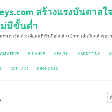
keys.com สร้างแรงบันดาลใจ
่มีขั้นต่ำ
นกันทุกวัน ท่านคือคนที่ฟ้าเลือกแล้ว เข้ามาเล่นกันแล้วรับ
Search
for:
COMMERCE
FINANCE
HEALTH
MARKETING
O
L
CONTACT
PIN POSTS
ค้
8
สำ