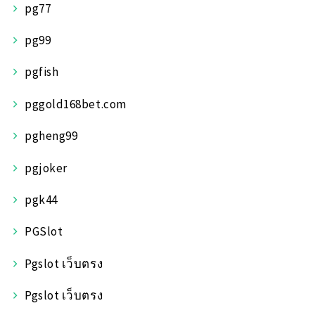
pg77
pg99
pgfish
pggold168bet.com
pgheng99
pgjoker
pgk44
PGSlot
Pgslot เว็บตรง
Pgslot เว็บตรง