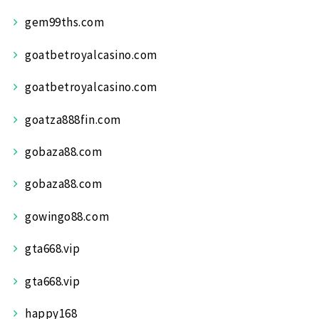
gem99ths.com
goatbetroyalcasino.com
goatbetroyalcasino.com
goatza888fin.com
gobaza88.com
gobaza88.com
gowingo88.com
gta668.vip
gta668.vip
happy168