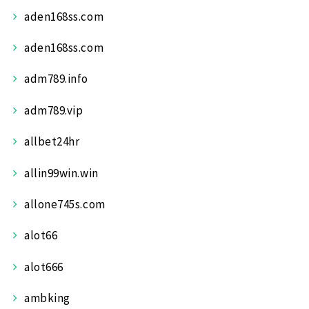
aden168ss.com
aden168ss.com
adm789.info
adm789.vip
allbet24hr
allin99win.win
allone745s.com
alot66
alot666
ambking