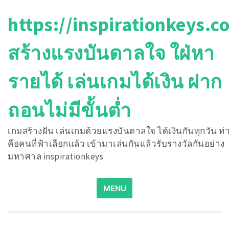
Skip
https://inspirationkeys.c
to
content
สร้างแรงบันดาลใจ ใฝ่หา
รายได้ เล่นเกมได้เงิน ฝาก
ถอนไม่มีขั้นต่ำ
เกมสร้างฝัน เล่นเกมด้วยแรงบันดาลใจ ได้เงินกันทุกวัน ท่
คือคนที่ฟ้าเลือกแล้ว เข้ามาเล่นกันแล้วรับรางวัลกันอย่าง
มหาศาล inspirationkeys
Search
MENU
for: