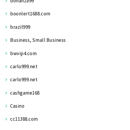
bonanza99
boonlert1688.com
brazil999
Business, Small Business
bwvip4.com
carlo999.net
carlo999.net
cashgame168
Casino
cc11388.com