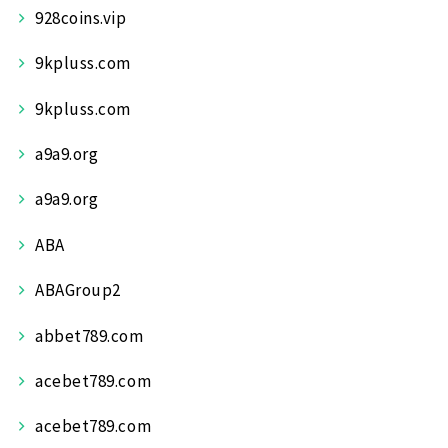
928coins.vip
9kpluss.com
9kpluss.com
a9a9.org
a9a9.org
ABA
ABAGroup2
abbet789.com
acebet789.com
acebet789.com