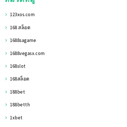
123xos.com
168 สล็อต
1688sagame
1688vegasx.com
168slot
168สล็อต
188bet
188betth
1xbet