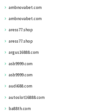
ambnovabet.com
ambnovabet.com
aress77.shop
aress77.shop
argus16888.com
asb9999.com
asb9999.com
audi688.com
autoslot16888.com
ba88th.com