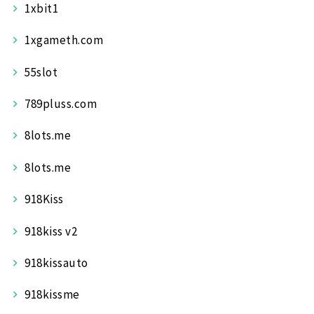
1xbit1
1xgameth.com
55slot
789pluss.com
8lots.me
8lots.me
918Kiss
918kiss v2
918kissauto
918kissme