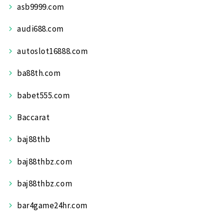
asb9999.com
audi688.com
autoslot16888.com
ba88th.com
babet555.com
Baccarat
baj88thb
baj88thbz.com
baj88thbz.com
bar4game24hr.com