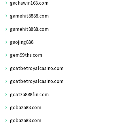
gachawin168.com
gamehit8888.com
gamehit8888.com
gaojing888
gem99ths.com
goatbetroyalcasino.com
goatbetroyalcasino.com
goatza888fin.com
gobaza88.com
gobaza88.com