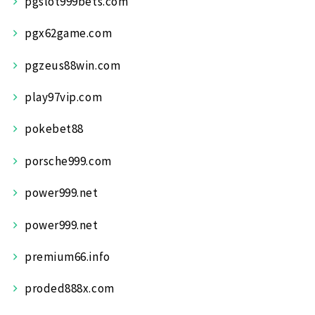
pgslot999bets.com
pgx62game.com
pgzeus88win.com
play97vip.com
pokebet88
porsche999.com
power999.net
power999.net
premium66.info
proded888x.com