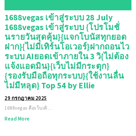
1688vegas เข้าสู่ระบบ 28 July
1688vegas เข้าสู่ระบบ {โปรโมชั่
นรายวันสุดคุ้ม}{แจกโบนัสทุกยอด
ฝาก}{ไม่มีเทิร์นโอเวอร์}ฝากถอนไว
ระบบ AIยอดเข้าภายใน 3 วิ{ไม่ต้อง
แจ้งแอดมิน}{เว็บไม่มีกระตุก}
{รองรับมือถือทุกระบบ}{ใช้งานลื่น
ไม่มีหลุด} Top 54 by Ellie
29 กรกฎาคม 2025
1688vegas คือเว็บเดิ…
Read More