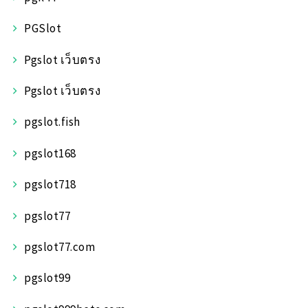
PGSlot
Pgslot เว็บตรง
Pgslot เว็บตรง
pgslot.fish
pgslot168
pgslot718
pgslot77
pgslot77.com
pgslot99