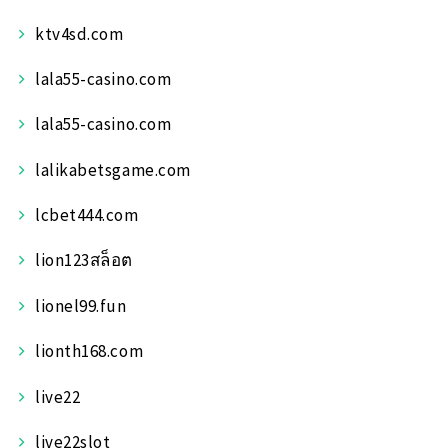
ktv4sd.com
lala55-casino.com
lala55-casino.com
lalikabetsgame.com
lcbet444.com
lion123สล็อต
lionel99.fun
lionth168.com
live22
live22slot