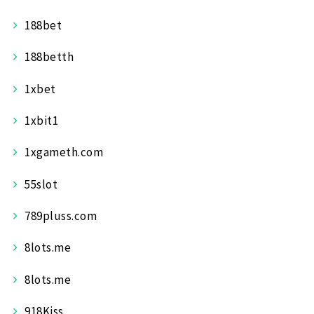
188bet
188betth
1xbet
1xbit1
1xgameth.com
55slot
789pluss.com
8lots.me
8lots.me
918Kiss