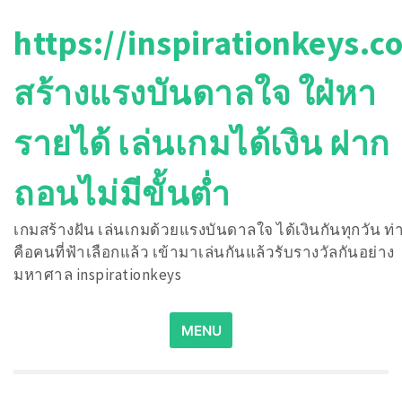
Skip
https://inspirationkeys.c
to
content
สร้างแรงบันดาลใจ ใฝ่หา
รายได้ เล่นเกมได้เงิน ฝาก
ถอนไม่มีขั้นต่ำ
เกมสร้างฝัน เล่นเกมด้วยแรงบันดาลใจ ได้เงินกันทุกวัน ท่
คือคนที่ฟ้าเลือกแล้ว เข้ามาเล่นกันแล้วรับรางวัลกันอย่าง
มหาศาล inspirationkeys
Search
MENU
for: