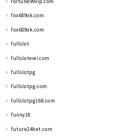
fortune99vip.com
fox689ok.com
fox689ok.com
fullslot
fullsloteiei.com
fullslotpg
fullslotpg.com
fullslotpg168.com
funny18
future24bet.com