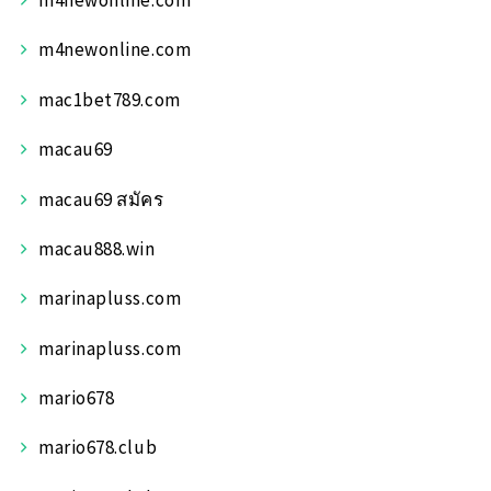
m4newonline.com
mac1bet789.com
macau69
macau69 สมัคร
macau888.win
marinapluss.com
marinapluss.com
mario678
mario678.club