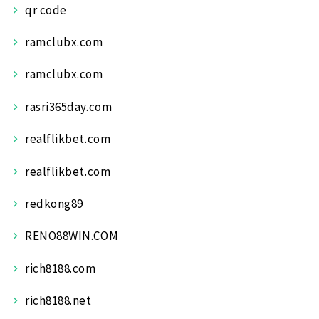
qr code
ramclubx.com
ramclubx.com
rasri365day.com
realflikbet.com
realflikbet.com
redkong89
RENO88WIN.COM
rich8188.com
rich8188.net