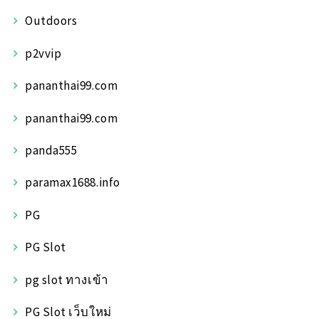
Outdoors
p2vvip
pananthai99.com
pananthai99.com
panda555
paramax1688.info
PG
PG Slot
pg slot ทางเข้า
PG Slot เว็บใหม่