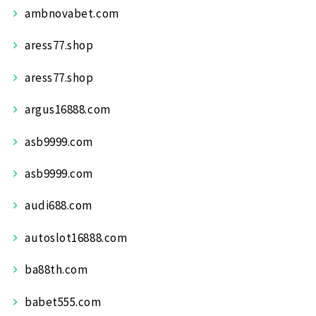
ambnovabet.com
aress77.shop
aress77.shop
argus16888.com
asb9999.com
asb9999.com
audi688.com
autoslot16888.com
ba88th.com
babet555.com