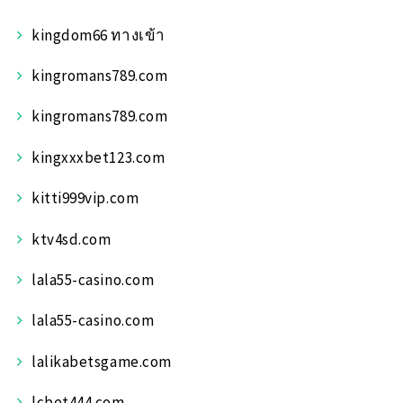
kingdom66 ทางเข้า
kingromans789.com
kingromans789.com
kingxxxbet123.com
kitti999vip.com
ktv4sd.com
lala55-casino.com
lala55-casino.com
lalikabetsgame.com
lcbet444.com