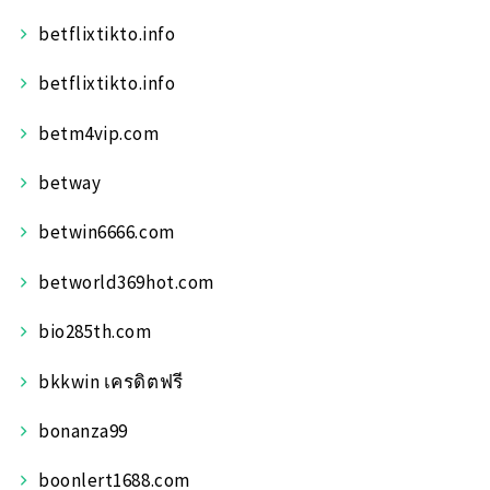
betflixtikto.info
betflixtikto.info
betm4vip.com
betway
betwin6666.com
betworld369hot.com
bio285th.com
bkkwin เครดิตฟรี
bonanza99
boonlert1688.com