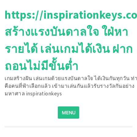
Skip
https://inspirationkeys.c
to
content
สร้างแรงบันดาลใจ ใฝ่หา
รายได้ เล่นเกมได้เงิน ฝาก
ถอนไม่มีขั้นต่ำ
เกมสร้างฝัน เล่นเกมด้วยแรงบันดาลใจ ได้เงินกันทุกวัน ท่
คือคนที่ฟ้าเลือกแล้ว เข้ามาเล่นกันแล้วรับรางวัลกันอย่าง
มหาศาล inspirationkeys
Search
MENU
for: