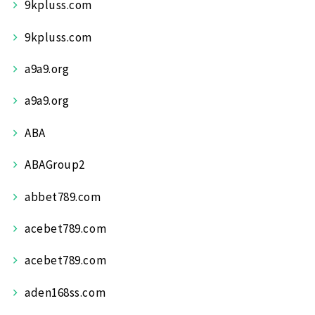
9kpluss.com
9kpluss.com
a9a9.org
a9a9.org
ABA
ABAGroup2
abbet789.com
acebet789.com
acebet789.com
aden168ss.com