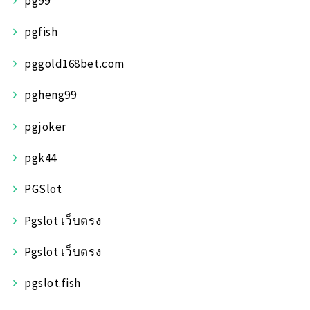
pg99
pgfish
pggold168bet.com
pgheng99
pgjoker
pgk44
PGSlot
Pgslot เว็บตรง
Pgslot เว็บตรง
pgslot.fish