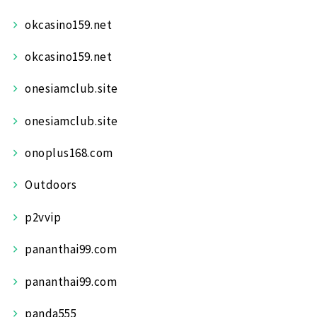
okcasino159.net
okcasino159.net
onesiamclub.site
onesiamclub.site
onoplus168.com
Outdoors
p2vvip
pananthai99.com
pananthai99.com
panda555