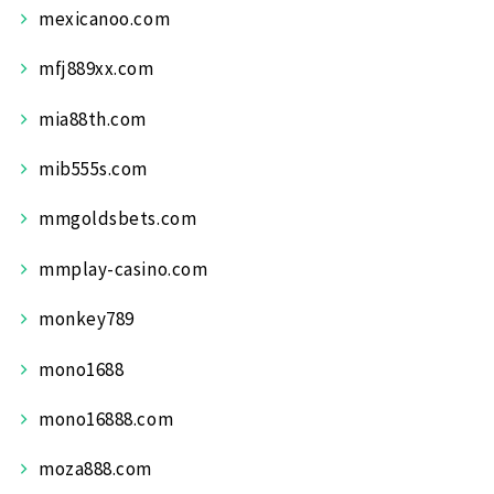
mexicanoo.com
mfj889xx.com
mia88th.com
mib555s.com
mmgoldsbets.com
mmplay-casino.com
monkey789
mono1688
mono16888.com
moza888.com