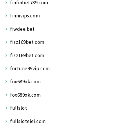
finfinbet789.com
finnivips.com
fiwdee.bet
fizz169bet.com
fizz169bet.com
fortune99vip.com
fox689ok.com
fox689ok.com
fullslot
fullsloteiei.com