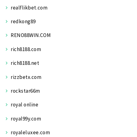
realflikbet.com
redkong89
RENO88WIN.COM
rich8188.com
rich8188.net
rizzbetx.com
rockstar66m
royal online
royal99y.com
royaleluxee.com