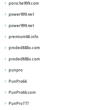
porsche999.com
power999.net
power999.net
premium66.info
proded888x.com
proded888x.com
punpro
PunPro66
PunPro66.com
PunPro777