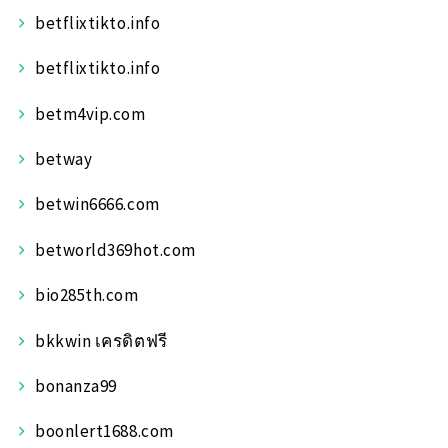
betflixtikto.info
betflixtikto.info
betm4vip.com
betway
betwin6666.com
betworld369hot.com
bio285th.com
bkkwin เครดิตฟรี
bonanza99
boonlert1688.com