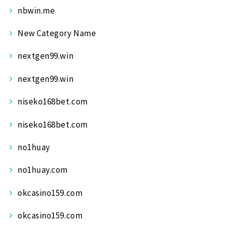
nbwin.me
New Category Name
nextgen99.win
nextgen99.win
niseko168bet.com
niseko168bet.com
no1huay
no1huay.com
okcasino159.com
okcasino159.com