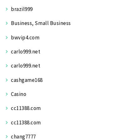
brazil999
Business, Small Business
bwvip4.com
carlo999.net
carlo999.net
cashgame168
Casino
cc11388.com
cc11388.com
chang7777