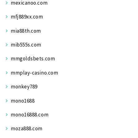
mexicanoo.com
mfj889xx.com
mia88th.com
mib555s.com
mmgoldsbets.com
mmplay-casino.com
monkey789
mono1688
mono16888.com
moza888.com