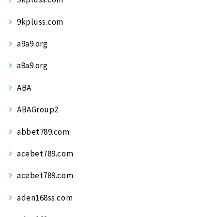
9kpluss.com
a9a9.org
a9a9.org
ABA
ABAGroup2
abbet789.com
acebet789.com
acebet789.com
aden168ss.com