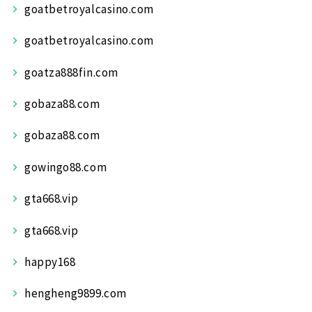
goatbetroyalcasino.com
goatbetroyalcasino.com
goatza888fin.com
gobaza88.com
gobaza88.com
gowingo88.com
gta668.vip
gta668.vip
happy168
hengheng9899.com