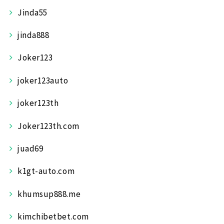
Jinda55
jinda888
Joker123
joker123auto
joker123th
Joker123th.com
juad69
k1gt-auto.com
khumsup888.me
kimchibetbet.com