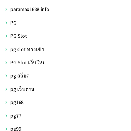
paramax1688.info
PG
PG Slot
pg slot ทางเข้า
PG Slot เว็บใหม่
pg สล็อต
pg เว็บตรง
pg168
pg77
pg99