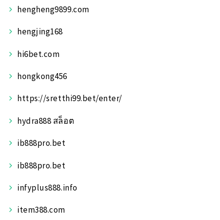
hengheng9899.com
hengjing168
hi6bet.com
hongkong456
https://sretthi99.bet/enter/
hydra888 สล็อต
ib888pro.bet
ib888pro.bet
infyplus888.info
item388.com