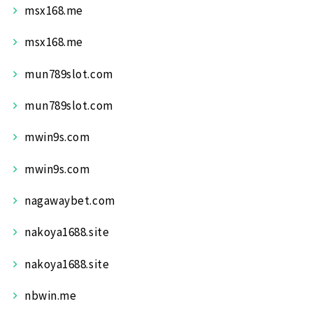
msx168.me
msx168.me
mun789slot.com
mun789slot.com
mwin9s.com
mwin9s.com
nagawaybet.com
nakoya1688.site
nakoya1688.site
nbwin.me