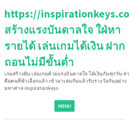
Skip
https://inspirationkeys.c
to
content
สร้างแรงบันดาลใจ ใฝ่หา
รายได้ เล่นเกมได้เงิน ฝาก
ถอนไม่มีขั้นต่ำ
เกมสร้างฝัน เล่นเกมด้วยแรงบันดาลใจ ได้เงินกันทุกวัน ท่
คือคนที่ฟ้าเลือกแล้ว เข้ามาเล่นกันแล้วรับรางวัลกันอย่าง
มหาศาล inspirationkeys
Search
MENU
for: