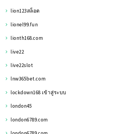
lion123สล็อต
lionel99.fun
lionth168.com
live22
live22slot
lnw365bet.com
lockdown168 เข้าสู่ระบบ
london45
london6789.com
london6789.com