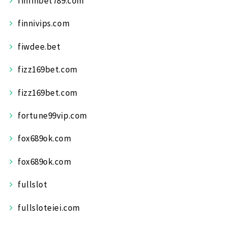
finfinbet789.com
finnivips.com
fiwdee.bet
fizz169bet.com
fizz169bet.com
fortune99vip.com
fox689ok.com
fox689ok.com
fullslot
fullsloteiei.com