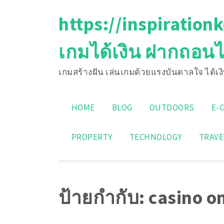
Skip
https://inspiration
to
content
เกมได้เงิน ฝากถอนไม
เกมสร้างฝัน เล่นเกมด้วยแรงบันดาลใจ ได้เงิ
HOME
BLOG
OUTDOORS
E-
PROPERTY
TECHNOLOGY
TRAVE
ป้ายกำกับ:
casino o