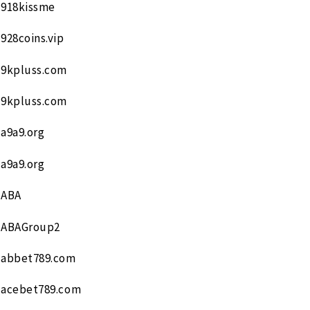
918kissme
928coins.vip
9kpluss.com
9kpluss.com
a9a9.org
a9a9.org
ABA
ABAGroup2
abbet789.com
acebet789.com