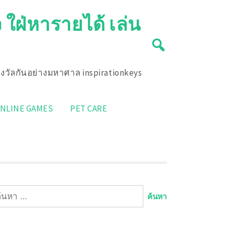
 ใฝ่หารายได้ เล่น
รางวัลกันอย่างมหาศาล inspirationkeys
NLINE GAMES
PET CARE
นหา
หรับ: