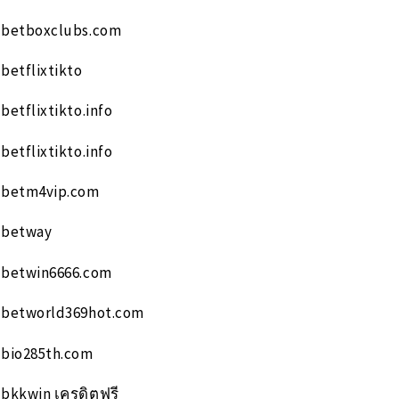
betboxclubs.com
betflixtikto
betflixtikto.info
betflixtikto.info
betm4vip.com
betway
betwin6666.com
betworld369hot.com
bio285th.com
bkkwin เครดิตฟรี