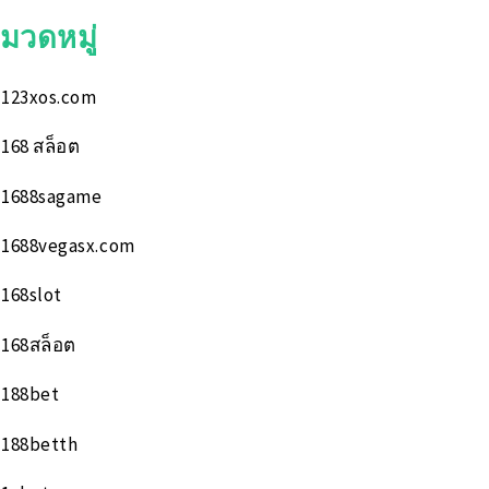
มวดหมู่
123xos.com
168 สล็อต
1688sagame
1688vegasx.com
168slot
168สล็อต
188bet
188betth